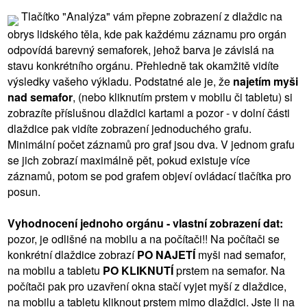
Tlačítko "Analýza" vám přepne zobrazení z dlaždic na
obrys lidského těla, kde pak každému záznamu pro orgán
odpovídá barevný semaforek, jehož barva je závislá na
stavu konkrétního orgánu. Přehledně tak okamžitě vidíte
výsledky vašeho výkladu. Podstatné ale je, že
najetím myši
nad semafor
, (nebo kliknutím prstem v mobilu či tabletu) si
zobrazíte příslušnou dlaždici kartami a pozor - v dolní části
dlaždice pak vidíte zobrazení jednoduchého grafu.
Minimální počet záznamů pro graf jsou dva. V jednom grafu
se jich zobrazí maximálně pět, pokud existuje více
záznamů, potom se pod grafem objeví ovládací tlačítka pro
posun.
Vyhodnocení jednoho orgánu - vlastní zobrazení dat:
pozor, je odlišné na mobilu a na počítači!! Na počítači se
konkrétní dlaždice zobrazí
PO NAJETÍ
myši nad semafor,
na mobilu a tabletu
PO KLIKNUTÍ
prstem na semafor. Na
počítači pak pro uzavření okna stačí vyjet myší z dlaždice,
na mobilu a tabletu kliknout prstem mimo dlaždici. Jste li na