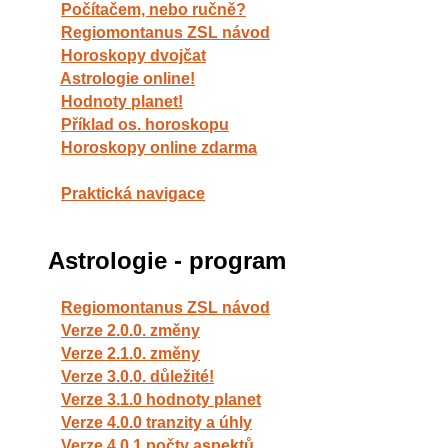
Počítačem, nebo ručně?
Regiomontanus ZSL návod
Horoskopy dvojčat
Astrologie online!
Hodnoty planet!
Příklad os. horoskopu
Horoskopy online zdarma
Praktická navigace
Astrologie - program
Regiomontanus ZSL návod
Verze 2.0.0. změny
Verze 2.1.0. změny
Verze 3.0.0. důležité!
Verze 3.1.0 hodnoty planet
Verze 4.0.0 tranzity a úhly
Verze 4.0.1 počty aspektů