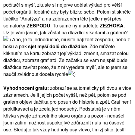
počítači s myší, zkuste si nejprve udělat výklad pro větší
počet orgánů, ideálně aby byly blízko sebe. Potom stiskněte
tlačítko "Analýza" a na zobrazeném těle jeďte myší přes
semaforky
ZESPODU
. To samé nyní uděleje
ZEZHORA
.
Už je vám jasné, jak zůstat na dlaždici s kartami a grafem?
Ano, je to jednoduché, musíte najíždět zespodu, nebo z
boku a pak
sjet myší dolů do dlaždice
. Zde můžete
kliknutím na kartu zobrazit její výklad, změnit, smazat celou
dlaždici, zobrazit graf atd. Ze začátku se vám nejspíš bude
dlaždice zavírat proto, že z ní vyjedete myší, ale to jsem se
naučil zvládnout docela rychle
Vyhodnocení grafu:
zobrazí se automaticky při dvou a více
záznamech. Je li jejich počet vyšší, než pět, potom se pod
grafem objeví tlačítka pro posun do historie a zpět. Graf není
proklikávací a je zcela jednoduchý. Podstatná je v něm
křivka vývoje zdravotního stavu orgánu a pozor - nenašel
jsem zatím možnost uspokojivě zdůraznit nulu na časové
ose. Sledujte tak vždy hodnoty osy vlevo, tím zjistíte, jestli