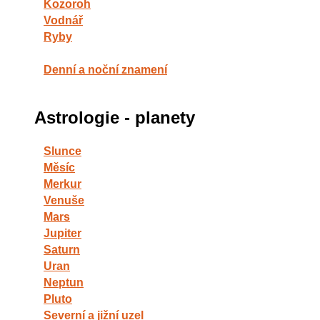
Kozoroh
Vodnář
Ryby
Denní a noční znamení
Astrologie - planety
Slunce
Měsíc
Merkur
Venuše
Mars
Jupiter
Saturn
Uran
Neptun
Pluto
Severní a jižní uzel