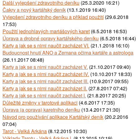
Další vylepšení zdravotního deníku
(25.3.2020 16:21)
Čakry a nový kartářský deník
(13.1.2019 16:40)
Vylepšení zdravotního deníku a příklad použití
(29.6.2018
17:53)
Použití jednohlavých mariášových karet
(6.5.2018 16:53)
Úprava a drobné opravy kartářského deníku
(6.5.2018 16:44)
Karty a jak se s nimi naučit zacházet VI.
(21.1.2018 16:10)
Budoucnost hnutí ANO a Zemana očima kartáře a astrologa
(26.11.2017 08:48)
Karty a jak se s nimi naučit zacházet V.
(21.10.2017 09:40)
Karty a jak se s nimi naučit zacházet IV.
(10.10.2017 18:33)
Karty a jak se s nimi naučit zacházet III.
(10.9.2017 09:55)
Karty a jak se s nimi naučit zacházet II.
(27.8.2017 07:42)
Karty a jak se s nimi naučit zacházet I.
(21.8.2017 20:25)
Důležité změny v tarotové aplikaci
(4.6.2017 17:35)
Úprava (a oprava) karetního deníku
(13.4.2017 21:30)
Návod pro používání aplikace Kartářský deník
(20.2.2016
07:04)
Tarot - Velká Arkána
(8.12.2015 10:30)
Výklady Tarotu - Velká Arkána I.
(8.12.2015 10:19)