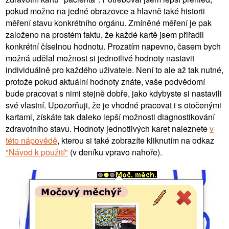
pokud možno na jedné obrazovce a hlavně také historii
měření stavu konkrétního orgánu. Zmíněné měření je pak
založeno na prostém faktu, že každé kartě jsem přiřadil
konkrétní číselnou hodnotu. Prozatím napevno, časem bych
možná udělal možnost si jednotlivé hodnoty nastavit
individuálně pro každého uživatele. Není to ale až tak nutné,
protože pokud aktuální hodnoty znáte, vaše podvědomí
bude pracovat s nimi stejně dobře, jako kdybyste si nastavili
své vlastní. Upozorňuji, že je vhodné pracovat i s otočenými
kartami, získáte tak daleko lepší možnosti diagnostikování
zdravotního stavu. Hodnoty jednotlivých karet naleznete
v
této nápovědě
, kterou si také zobrazíte kliknutím na odkaz
"Návod k použití"
(v deníku vpravo nahoře).