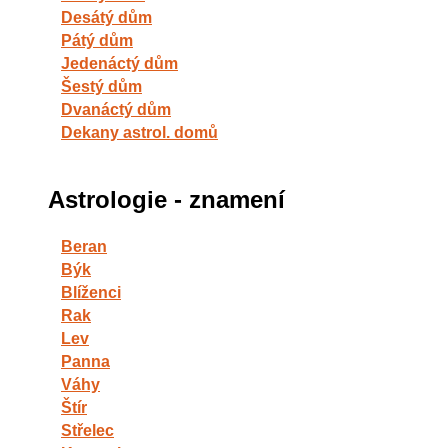
Desátý dům
Pátý dům
Jedenáctý dům
Šestý dům
Dvanáctý dům
Dekany astrol. domů
Astrologie - znamení
Beran
Býk
Blíženci
Rak
Lev
Panna
Váhy
Štír
Střelec