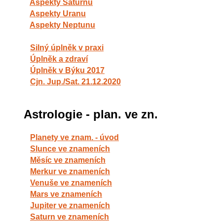
Aspekty Saturnu
Aspekty Uranu
Aspekty Neptunu
Silný úplněk v praxi
Úplněk a zdraví
Úplněk v Býku 2017
Cjn. Jup./Sat. 21.12.2020
Astrologie - plan. ve zn.
Planety ve znam. - úvod
Slunce ve znameních
Měsíc ve znameních
Merkur ve znameních
Venuše ve znameních
Mars ve znameních
Jupiter ve znameních
Saturn ve znameních