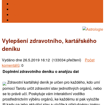
Karty
Reiki
Léčení
Kursy
Vylepšení zdravotního, kartářského
deníku
Vydáno dne
26.5.2019 16:12 (133034 přečtení)
Počet
komentářů
: 0
Doplnění zdravotního deníku o analýzu dat
Zdravotní kartářský deník je určen pro každého, kdo umí
pomocí Tarotu určit zdravotní stav jednotlivých orgánů, nebo
se to právě učí. Poskytuje vám interaktivní vodítko
prostřednictvím výběru orgánů, ke každému si pak vyložíte
tři karty na jeho aktuální stav a uložíte k příslušnému jménu