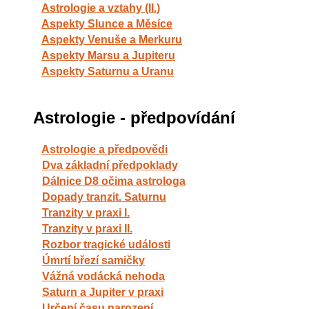
Astrologie a vztahy (II.)
Aspekty Slunce a Měsíce
Aspekty Venuše a Merkuru
Aspekty Marsu a Jupiteru
Aspekty Saturnu a Uranu
Astrologie - předpovídání
Astrologie a předpovědi
Dva základní předpoklady
Dálnice D8 očima astrologa
Dopady tranzit. Saturnu
Tranzity v praxi I.
Tranzity v praxi II.
Rozbor tragické události
Úmrtí březí samičky
Vážná vodácká nehoda
Saturn a Jupiter v praxi
Určení času narození