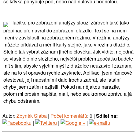
se křivka pohybuje pod, nebo nad nulovou hodnotou.
Tlačítko pro zobrazení analýzy slouží zároveň také jako
přepínač pro návrat do zobrazení dlaždic. Text se na něm
mění v závislosti na zobrazeném režimu. V režimu analýzy
můžete přidávat a měnit karty stejně, jako v režimu dlaždic.
Stejně tak vybrat záznam jiného člověka. Jak vidíte, nejedná
se vlastně o nic složitého, největší problém zpočátku budete
mít s tím, abyste vyjetím myši z dlaždice neuzavřeli záznam,
ale na to si opravdu rychle zvyknete. Aplikaci jsem rámcově
otestoval, její napsání mi dalo trochu zabrat, ale fatální
chyby jsem zatím nezjistil. Pokud na nějakou narazíte,
potom mi prosím napište, mail, nebo soukromou zprávu a já
chybu odstraním.
Autor:
Zbyněk Slába
|
Počet komentářů
: 0 |
Sdílet na:
|
|
|