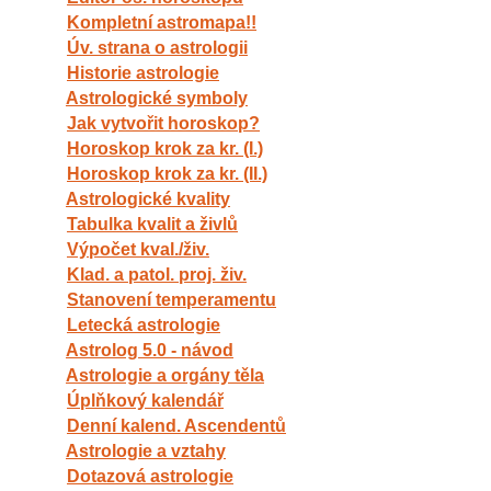
Kompletní astromapa!!
Úv. strana o astrologii
Historie astrologie
Astrologické symboly
Jak vytvořit horoskop?
Horoskop krok za kr. (I.)
Horoskop krok za kr. (II.)
Astrologické kvality
Tabulka kvalit a živlů
Výpočet kval./živ.
Klad. a patol. proj. živ.
Stanovení temperamentu
Letecká astrologie
Astrolog 5.0 - návod
Astrologie a orgány těla
Úplňkový kalendář
Denní kalend. Ascendentů
Astrologie a vztahy
Dotazová astrologie