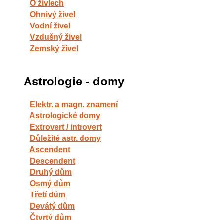
O živlech
Ohnivý živel
Vodní živel
Vzdušný živel
Zemský živel
Astrologie - domy
Elektr. a magn. znamení
Astrologické domy
Extrovert / introvert
Důležité astr. domy
Ascendent
Descendent
Druhý dům
Osmý dům
Třetí dům
Devátý dům
Čtvrtý dům