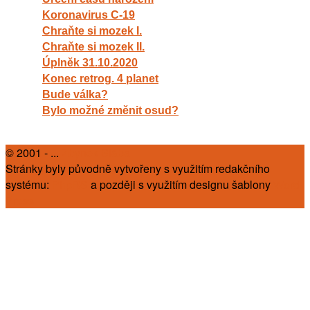
Koronavirus C-19
Chraňte si mozek I.
Chraňte si mozek II.
Úplněk 31.10.2020
Konec retrog. 4 planet
Bude válka?
Bylo možné změnit osud?
© 2001 - ...
Zbyněk Slába
Stránky byly původně vytvořeny s využitím redakčního
systému:
PhpRS
a později s využitím designu šablony
Word
Press