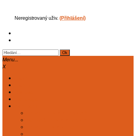
Neregistrovaný uživ.
(Přihlášení)
Menu...
X
Hlavní
Články
Diskuse
Astrologie
Kart. deník
TAROT. DENÍK KLASICKÝ
MARIÁŠ. DENÍK KLASICKÝ
TAROT DENÍK ZDRAVÍ
TAROT DENÍK ČAKRY