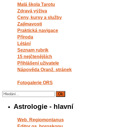
Malá škola Tarotu
Zdravá výživa
Ceny, kursy a služby
Zajímavosti
Praktická navigace
Příroda
Létání
Seznam rubrik
15 nejčtenějších
Přihlášení uživatele
Nápověda Oranž. stránek
Fotogalerie ORS
Astrologie - hlavní
Web. Regiomontanus
Editor os. horoskopu