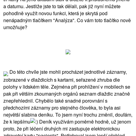
a datumu. Jestliže jste to tak dělali, pak již nyní můžete
pohodlně využít novou funkci, která je skrytá pod
nenápadným tlačítkem "Analýza". Co vám toto tlačítko nově
umožňuje?
Do této chvíle jste mohli procházet jednotlivé záznamy,
zobrazené v dlaždicích s kartami, seřazené zhruba dle
polohy v lidském těle. Zejména při prohlížení v mobilech se
pak při větším zkoumaných orgánů seznam dlaždic značně
znepřehlednil. Chybělo také snadné porovnání s
předchozími záznamy pro stejného člověka, to byla asi
největší slabina deníku. To jsem nyní trochu změnil, doufám,
že k lepšímu
Deník využívám poměrně hodně, už jenom
proto, že při léčení druhých mi zastupuje elektronickou
zdravotní kartu "pacienta". Potřeboval jsem lepší přehled,