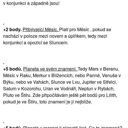
v konjunkci a západně jsou!
.
+2 body.
Přibývající Měsíc.
Platí pro Měsíc , pokud se
nachází v poloze mezi novem a úplňkem, tedy mezi
konjunkcí a opozicí se Sluncem.
.
+5 bodů.
Planeta ve svém znamení.
Tedy Mars v Beranu,
Měsíc v Raku, Merkur v Blížencích, nebo Panně, Venuše v
Býku, nebo ve Vahách, Slunce ve Lvu, Jupiter ve Střelci,
Saturn v Kozorohu, Uran ve Vodnáři, Neptun v Rybách,
Pluto ve Štíru. Zde připočítávám ještě pět bodů pro Lilith,
pokud je ve Štíru, toto znamení je jí nejblíže.
.
+5 bodů.
Planeta v recepci k planetě jiné.
Co to znamená?