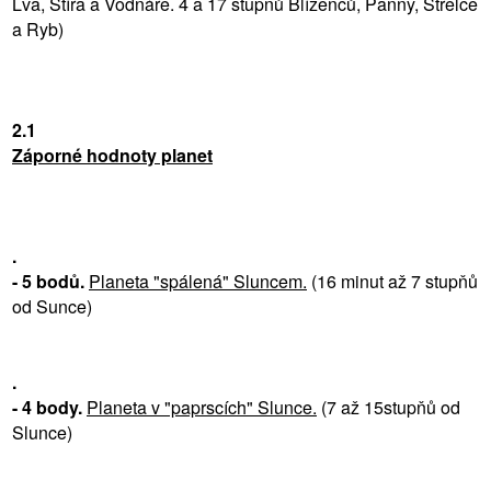
Lva, Štíra a Vodnáře. 4 a 17 stupňů Blíženců, Panny, Střelce
a Ryb)
2.1
Záporné hodnoty planet
.
- 5 bodů.
Planeta "spálená" Sluncem.
(16 minut až 7 stupňů
od Sunce)
.
- 4 body.
Planeta v "paprscích" Slunce.
(7 až 15stupňů od
Slunce)