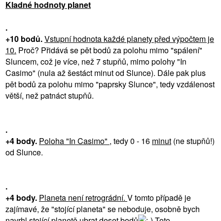
Kladné hodnoty planet
.
+10 bodů.
Vstupní hodnota každé planety před výpočtem je
10.
Proč? Přidává se pět bodů za polohu mimo "spálení"
Sluncem, což je více, než 7 stupňů, mimo polohy "In
Casimo" (nula až šestáct minut od Slunce). Dále pak plus
pět bodů za polohu mimo "paprsky Slunce", tedy vzdálenost
větší, než patnáct stupňů.
.
+4 body.
Poloha "In Casimo"
, tedy 0 - 16
minut
(ne stupňů!)
od Slunce.
.
+4 body.
Planeta není retrográdní.
V tomto případě je
zajímavé, že "stojící planeta" se neboduje, osobně bych
navrhl stojící planetě ubrat deset bodů
Toto