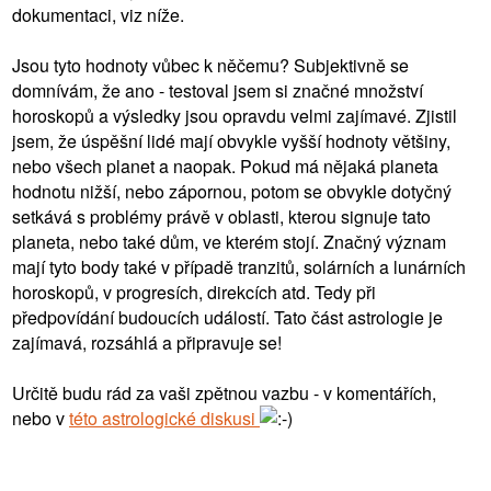
dokumentaci, viz níže.
Jsou tyto hodnoty vůbec k něčemu? Subjektivně se
domnívám, že ano - testoval jsem si značné množství
horoskopů a výsledky jsou opravdu velmi zajímavé. Zjistil
jsem, že úspěšní lidé mají obvykle vyšší hodnoty většiny,
nebo všech planet a naopak. Pokud má nějaká planeta
hodnotu nižší, nebo zápornou, potom se obvykle dotyčný
setkává s problémy právě v oblasti, kterou signuje tato
planeta, nebo také dům, ve kterém stojí. Značný význam
mají tyto body také v případě tranzitů, solárních a lunárních
horoskopů, v progresích, direkcích atd. Tedy při
předpovídání budoucích událostí. Tato část astrologie je
zajímavá, rozsáhlá a připravuje se!
Určitě budu rád za vaši zpětnou vazbu - v komentářích,
nebo v
této astrologické diskusi