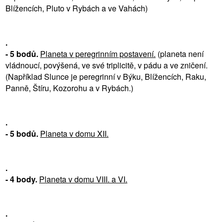
Blížencích, Pluto v Rybách a ve Vahách)
.
- 5 bodů.
Planeta v peregrinním postavení.
(planeta není
vládnoucí, povýšená, ve své triplicitě, v pádu a ve zničení.
(Například Slunce je peregrinní v Býku, Blížencích, Raku,
Panně, Štíru, Kozorohu a v Rybách.)
.
- 5 bodů.
Planeta v domu XII.
.
- 4 body.
Planeta v domu VIII. a VI.
.