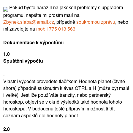
Pokud byste narazili na jakékoli problémy s upgradem
programu, napište mi prosím mail na
Zbynek.slaba@email.cz
, případně
soukromou zprávu
, nebo
mi zavolejte na
mobil 775 013 563
.
Dokumentace k výpočtům:
1.0
Spuštění výpočtu
.
Vlastní výpočet provedete tlačítkem Hodnota planet (čtvrté
shora) případně stisknutím kláves CTRL a H (může být malé
i velké). Jestliže používáte tranzity, nebo partnerský
horoskop, objeví se v okně výsledků také hodnota tohoto
horoskopu. V budoucnu ještě připravím možnost třídit
seznam aspektů dle hodnoty planet.
2.0