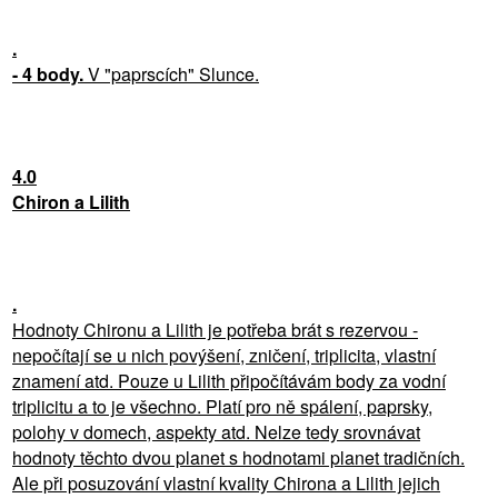
.
- 4 body.
V "paprscích" Slunce.
4.0
Chiron a Lilith
.
Hodnoty Chironu a Lilith je potřeba brát s rezervou -
nepočítají se u nich povýšení, zničení, triplicita, vlastní
znamení atd. Pouze u Lilith připočítávám body za vodní
triplicitu a to je všechno. Platí pro ně spálení, paprsky,
polohy v domech, aspekty atd. Nelze tedy srovnávat
hodnoty těchto dvou planet s hodnotami planet tradičních.
Ale při posuzování vlastní kvality Chirona a Lilith jejich