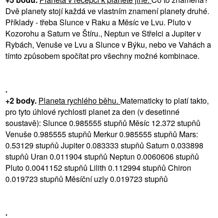
Dvě planety stojí každá ve vlastním znamení planety druhé.
Příklady - třeba Slunce v Raku a Měsíc ve Lvu. Pluto v
Kozorohu a Saturn ve Štíru., Neptun ve Střelci a Jupiter v
Rybách, Venuše ve Lvu a Slunce v Býku, nebo ve Vahách a
tímto způsobem spočítat pro všechny možné kombinace.
.
+2 body.
Planeta rychlého běhu.
Matematicky to platí takto,
pro tyto úhlové rychlosti planet za den (v desetinné
soustavě): Slunce 0.985555 stupňů Měsíc 12.372 stupňů
Venuše 0.985555 stupňů Merkur 0.985555 stupňů Mars:
0.53129 stupňů Jupiter 0.083333 stupňů Saturn 0.033898
stupňů Uran 0.011904 stupňů Neptun 0.0060606 stupňů
Pluto 0.0041152 stupňů Lilith 0.112994 stupňů Chiron
0.019723 stupňů Měsíční uzly 0.019723 stupňů
.