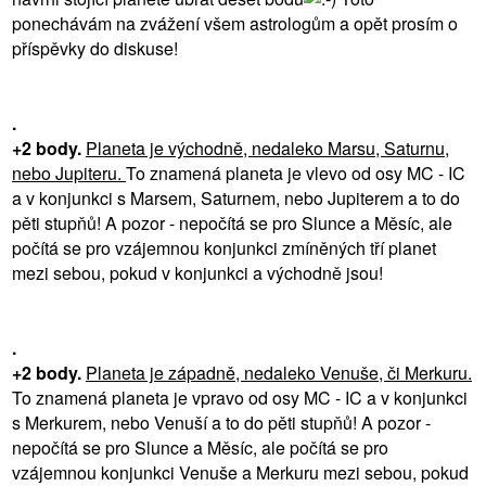
ponechávám na zvážení všem astrologům a opět prosím o
příspěvky do diskuse!
.
+2 body.
Planeta je východně, nedaleko Marsu, Saturnu,
nebo Jupiteru.
To znamená planeta je vlevo od osy MC - IC
a v konjunkci s Marsem, Saturnem, nebo Jupiterem a to do
pěti stupňů! A pozor - nepočítá se pro Slunce a Měsíc, ale
počítá se pro vzájemnou konjunkci zmíněných tří planet
mezi sebou, pokud v konjunkci a východně jsou!
.
+2 body.
Planeta je západně, nedaleko Venuše, či Merkuru.
To znamená planeta je vpravo od osy MC - IC a v konjunkci
s Merkurem, nebo Venuší a to do pěti stupňů! A pozor -
nepočítá se pro Slunce a Měsíc, ale počítá se pro
vzájemnou konjunkci Venuše a Merkuru mezi sebou, pokud