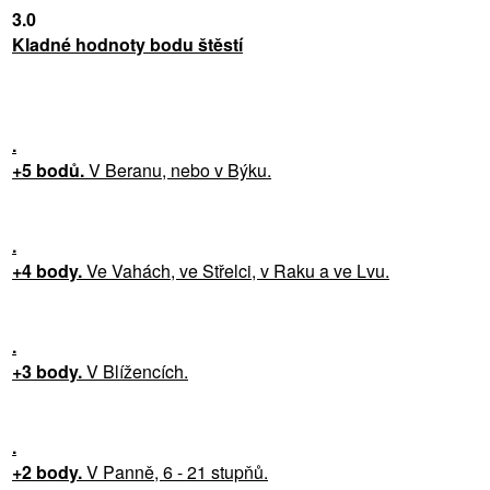
3.0
Kladné hodnoty bodu štěstí
.
+5 bodů.
V Beranu, nebo v Býku.
.
+4 body.
Ve Vahách, ve Střelci, v Raku a ve Lvu.
.
+3 body.
V Blížencích.
.
+2 body.
V Panně, 6 - 21 stupňů.