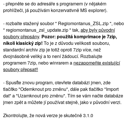
- přepněte se do adresáře s programem (v nějakém
prohlížeči, já používám konzervativně MS explorer).
- rozbalte stažený soubor " Regiomontanus_ZSL.zip ", nebo
" regiomontanus_zsl_update.zip " tak,
aby byly původní
soubory přepsány
.
Pozor: použitá komprimace je 7zip,
nikoli klasický zip!
To je z důvodu velikosti souboru,
standardní archiv zip je totiž oproti 7zip více, než
dvojnásobně veliký a to není žádoucí. Rozbalujte
programem 7zip, nebo winrarem a
nezapomeňte existující
soubory přepsat!!
- Spusťte znovu program, otevřete databázi jmen, zde
tlačítko "Odemknout pro změnu", dále pak tlačítko "Import
dat" a "Uzamknout pro změnu". Tím se vám načte databáze
jmen zpět a můžete jí používat stejně, jako v původní verzi.
Zkontrolujte, že nová verze je skutečně 3.1.0