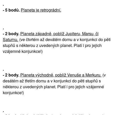
.
- 5 bodů.
Planeta je retrográdní.
.
- 2 body.
Planeta západně, poblíž Jupiteru, Marsu, či
Saturnu.
(ve čtvrtém až devátém domu a v konjunkci do pěti
stupňů s některou z uvedených planet. Platí i pro jejich
vzájemné konjunkce!)
.
- 2 body.
Planeta východně, poblíž Venuše a Merkuru.
(v
desátém až třetím domu a v konjunkci do pěti stupňů s
některou z uvedených planet. Platí i pro jejich vzájemné
konjunkce!)
.