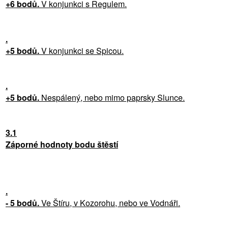
+6 bodů.
V konjunkci s Regulem.
.
+5 bodů.
V konjunkci se Spicou.
.
+5 bodů.
Nespálený, nebo mimo paprsky Slunce.
3.1
Záporné hodnoty bodu štěstí
.
- 5 bodů.
Ve Štíru, v Kozorohu, nebo ve Vodnáři.