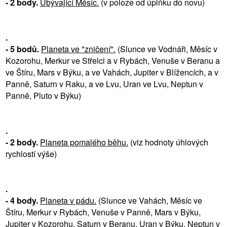
- 2 body.
Ubývající Měsíc.
(v poloze od úplňku do novu)
.
- 5 bodů.
Planeta ve "zničení".
(Slunce ve Vodnáři, Měsíc v
Kozorohu, Merkur ve Střelci a v Rybách, Venuše v Beranu a
ve Štíru, Mars v Býku, a ve Vahách, Jupiter v Blížencích, a v
Panně, Saturn v Raku, a ve Lvu, Uran ve Lvu, Neptun v
Panně, Pluto v Býku)
.
- 2 body.
Planeta pomalého běhu.
(viz hodnoty úhlových
rychlostí výše)
.
- 4 body.
Planeta v pádu.
(Slunce ve Vahách, Měsíc ve
Štíru, Merkur v Rybách, Venuše v Panně, Mars v Býku,
Jupiter v Kozorohu, Saturn v Beranu, Uran v Býku, Neptun v