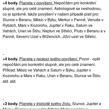
+4 body.
Planeta v povýšení.
Nepočítám pro konkrétní
stupně, ale pro celé znamení. Astrologové se neshodnou,
co je správně, takže povýšení v našem případě platí pro:
Slunce v Beranu, Měsíc v Býku, Merkur v Panně, Venuše v
Rybách, Mars v Kozorohu, Jupiter v Raku, Saturn ve
Vahách, Uran ve Štíru, Neptun ve Střelci, Pluto v Beranu a v
Panně, Severní Uzel v Blížencích, Jižní uzel ve Střelci.
.
+4 body.
Planeta v recepci svého povýšení.
Pozor - opět
nepočítám pro konkrétní stupně, ale pro celé znamení.
Příklad: Měsíc ve Vahách a Saturn v Býku, Jupiter v
Kozorohu a Mars v Raku, Uran v Beranu, Slunce ve Štíru
atd. atd.
.
+3 body.
Planeta v triplicitě svého živlu.
Slunce, Jupiter a