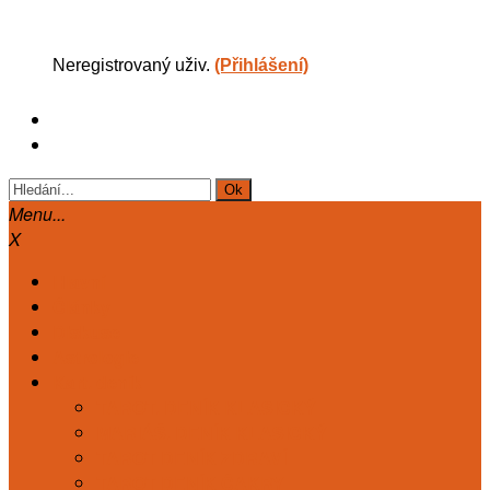
Neregistrovaný uživ.
(Přihlášení)
Menu...
X
Hlavní
Články
Diskuse
Astrologie
Kart. deník
TAROT. DENÍK KLASICKÝ
MARIÁŠ. DENÍK KLASICKÝ
TAROT DENÍK ZDRAVÍ
TAROT DENÍK ČAKRY