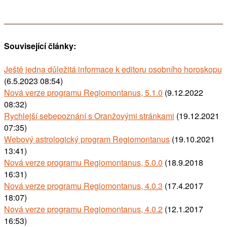
Související články:
Ještě jedna důležitá informace k editoru osobního horoskopu
(6.5.2023 08:54)
Nová verze programu Regiomontanus, 5.1.0
(9.12.2022
08:32)
Rychlejší sebepoznání s Oranžovými stránkami
(19.12.2021
07:35)
Webový astrologický program Regiomontanus
(19.10.2021
13:41)
Nová verze programu Regiomontanus, 5.0.0
(18.9.2018
16:31)
Nová verze programu Regiomontanus, 4.0.3
(17.4.2017
18:07)
Nová verze programu Regiomontanus, 4.0.2
(12.1.2017
16:53)