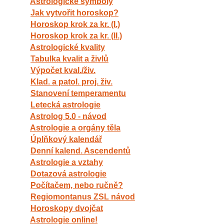
Astrologické symboly
Jak vytvořit horoskop?
Horoskop krok za kr. (I.)
Horoskop krok za kr. (II.)
Astrologické kvality
Tabulka kvalit a živlů
Výpočet kval./živ.
Klad. a patol. proj. živ.
Stanovení temperamentu
Letecká astrologie
Astrolog 5.0 - návod
Astrologie a orgány těla
Úplňkový kalendář
Denní kalend. Ascendentů
Astrologie a vztahy
Dotazová astrologie
Počítačem, nebo ručně?
Regiomontanus ZSL návod
Horoskopy dvojčat
Astrologie online!