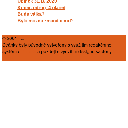
Úplněk 31.10.2020
Konec retrog. 4 planet
Bude válka?
Bylo možné změnit osud?
© 2001 - ...
Zbyněk Slába
Stránky byly původně vytvořeny s využitím redakčního
systému:
PhpRS
a později s využitím designu šablony
Word
Press