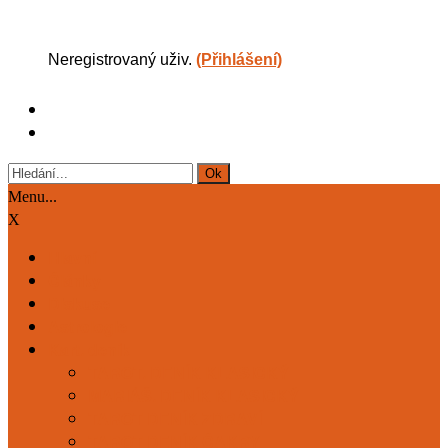
Neregistrovaný uživ.
(Přihlášení)
Menu...
X
Hlavní
Články
Diskuse
Astrologie
Kart. deník
TAROT. DENÍK KLASICKÝ
MARIÁŠ. DENÍK KLASICKÝ
TAROT DENÍK ZDRAVÍ
TAROT DENÍK ČAKRY