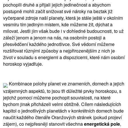
pochopili druhé a přijali jejich jedinečnost a abychom
postupně mohli začít snižovat své nároky na beztak již
vyčerpané zdroje naší planety, která je stále ještě v okolním
vesmíru tím jediným místem, kde můžeme žít, dýchat a
milovat. Jestli jím však bude i v dohledné budoucnosti, to už
záleží jenom a jenom na nás, na osobním postoji a
přesvědčení každého jednotlivce. Své vědomí můžeme
rozšiřovat různými způsoby a nejpřirozenějším z nich je
život v souladu s energiemi a dispozicemi, které nám osobní
horoskop vyjadřuje.
Kombinace polohy planet ve znameních, domech a jejich
vzájemných aspektů, to jsou tři důležité prvky horoskopu, s
jejichž pomocí můžeme pochopit souvislosti, na které
bychom jinak přicházeli velmi obtížně. Cílem následujících
kapitol o jednotlivých planetách v konkrétních domech bude
naučit každého čtenáře Oranžových stránek (pokud projeví
zájem), co nejpřesněji stanovit všechna
energetická pole
,