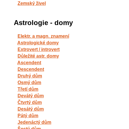
Zemský živel
Astrologie - domy
Elektr. a magn. znamení
Astrologické domy
Extrovert / introvert
Důležité astr. domy
Ascendent
Descendent
Druhý dům
Osmý dům
Třetí dům
Devátý dům
Čtvrtý dům
Desátý dům
Pátý dům
Jedenáctý dům
Šestý dům