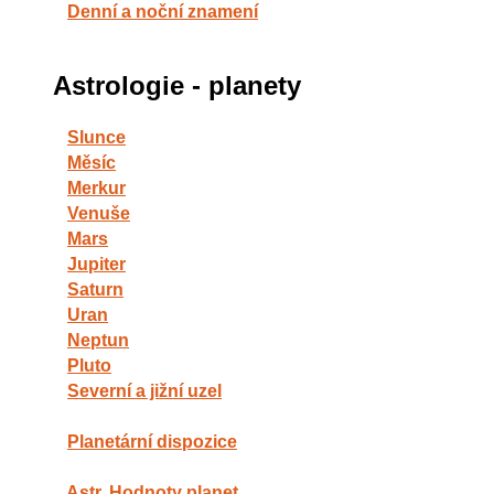
Denní a noční znamení
Astrologie - planety
Slunce
Měsíc
Merkur
Venuše
Mars
Jupiter
Saturn
Uran
Neptun
Pluto
Severní a jižní uzel
Planetární dispozice
Astr. Hodnoty planet