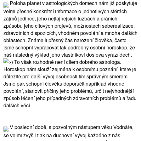
Poloha planet v astrologických domech nám již poskytuje
velmi přesné konkrétní informace o jednotlivých sférách
zájmů jedince, jeho nejtajnějších tužbách a přáních,
způsobu jeho citových projevů, možnostech seberealizace,
zdravotních dispozicích, vhodném povolání a mnoha dalších
oblastech. Známe li přesný čas narození člověka, často
jsme schopni vypracovat tak podrobný osobní horoskop, že
náš následný výklad jeho vlastníkovi doslova vyrazí dech.
To však rozhodně není cílem dobrého astrologa.
Horoskop nám slouží zejména k osobnímu poznání, které je
důležité pro další vývoj osobnosti tím správným směrem.
Jsme pak schopni člověku doporučit například vhodné
povolání, stanovit příčiny jeho problémů, určit nejvhodnější
způsob léčení jeho případných zdravotních problémů a řadu
dalších věcí.
V poslední době, s pozvolným nástupem věku Vodnáře,
se velmi zvýšil tlak na duchovní vývoj každého z nás.