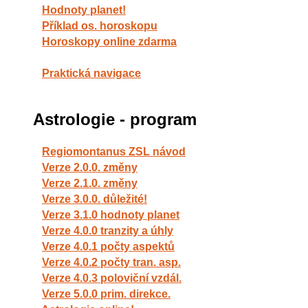
Hodnoty planet!
Příklad os. horoskopu
Horoskopy online zdarma
Praktická navigace
Astrologie - program
Regiomontanus ZSL návod
Verze 2.0.0. změny
Verze 2.1.0. změny
Verze 3.0.0. důležité!
Verze 3.1.0 hodnoty planet
Verze 4.0.0 tranzity a úhly
Verze 4.0.1 počty aspektů
Verze 4.0.2 počty tran. asp.
Verze 4.0.3 poloviční vzdál.
Verze 5.0.0 prim. direkce.