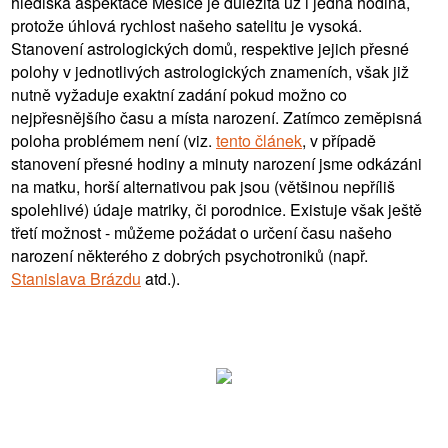
hlediska aspektace Měsíce je důležitá už i jedna hodina,
protože úhlová rychlost našeho satelitu je vysoká.
Stanovení astrologických domů, respektive jejich přesné
polohy v jednotlivých astrologických znameních, však již
nutně vyžaduje exaktní zadání pokud možno co
nejpřesnějšího času a místa narození. Zatímco zeměpisná
poloha problémem není (viz.
tento článek
, v případě
stanovení přesné hodiny a minuty narození jsme odkázáni
na matku, horší alternativou pak jsou (většinou nepříliš
spolehlivé) údaje matriky, či porodnice. Existuje však ještě
třetí možnost - můžeme požádat o určení času našeho
narození některého z dobrých psychotroniků (např.
Stanislava Brázdu
atd.).