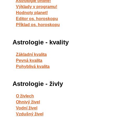
Astrologie online!
Výklady v programu!
Hodnoty planet!
Editor os. horoskopu
Příklad os. horoskopu
Astrologie - kvality
Základní kvalita
Pevná kvalita
Pohyblivá kvalita
Astrologie - živly
O živlech
Ohnivý živel
Vodní živel
Vzdušný živel