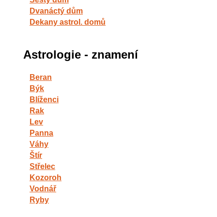
Dvanáctý dům
Dekany astrol. domů
Astrologie - znamení
Beran
Býk
Blíženci
Rak
Lev
Panna
Váhy
Štír
Střelec
Kozoroh
Vodnář
Ryby