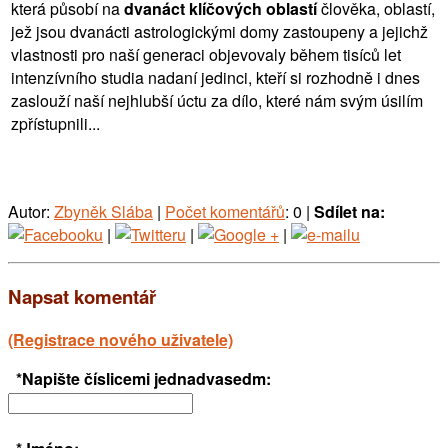
která působí na
dvanáct klíčových oblastí
člověka, oblastí,
jež jsou dvanácti astrologickými domy zastoupeny a jejichž
vlastnosti pro naší generaci objevovaly během tisíců let
intenzívního studia nadaní jedinci, kteří si rozhodně i dnes
zaslouží naší nejhlubší úctu za dílo, které nám svým úsilím
zpřístupnili...
Autor:
Zbyněk Slába
|
Počet komentářů
: 0 |
Sdílet na:
|
|
|
Napsat komentář
(Registrace nového uživatele)
*Napište číslicemi jednadvasedm: