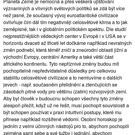
Planeta Země je nemocná a přes veškerá ujišťování
významných a vlivných světových politiků se zdá být více
než jasné, že současný vývoj euroatlantické civilizace
ovlivňuje čím dál tím negativněji celosvětové klima a to jak
zeměpisné, tak i v globálním politickém spektru. Dle studií
nejprestižnějších vědeckých center v Evropě i v USA se v
horizontu dvaceti až třiceti let dočkáme například nevratných
změn podnebí, která téměř zničí a zneúrodní oblasti jižní a
východní Evropy, centrální Ameriky a také větší část
afrického kontinentu. Tyto nepříznivé změny budou mít
pochopitelně nepředvídatelné důsledky pro celkovou
stabilitu celosvětové civilizace a to nemluvíme o dalších
jevech - např. současném přelidnění a ztenčujících se
zásobách pitné vody pro většinu (zatím) rozvojových zemí.
Aby byl člověk v budoucnu schopen všechny tyto změny
alespoň přežít, když už ne řešit, musí pochopit souvislosti a
být schopen používat v praxi intuitivní postupy, které mu
přinese například rozšířené vědomí. Osobní horoskop je
jedním z velmi účinných nástrojů pro to, abychom pochopili
zejména sami sebe a své tužby i jednání, abychom