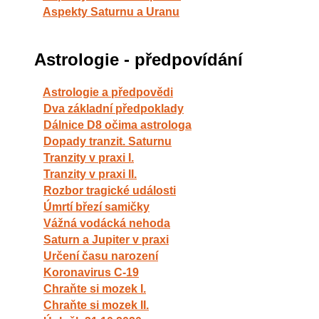
Aspekty Saturnu a Uranu
Astrologie - předpovídání
Astrologie a předpovědi
Dva základní předpoklady
Dálnice D8 očima astrologa
Dopady tranzit. Saturnu
Tranzity v praxi I.
Tranzity v praxi II.
Rozbor tragické události
Úmrtí březí samičky
Vážná vodácká nehoda
Saturn a Jupiter v praxi
Určení času narození
Koronavirus C-19
Chraňte si mozek I.
Chraňte si mozek II.