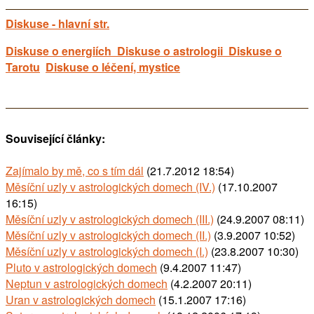
Diskuse - hlavní str.
Diskuse o energiích
Diskuse o astrologii
Diskuse o
Tarotu
Diskuse o léčení, mystice
Související články:
Zajímalo by mě, co s tím dál
(21.7.2012 18:54)
Měsíční uzly v astrologických domech (IV.)
(17.10.2007
16:15)
Měsíční uzly v astrologických domech (III.)
(24.9.2007 08:11)
Měsíční uzly v astrologických domech (II.)
(3.9.2007 10:52)
Měsíční uzly v astrologických domech (I.)
(23.8.2007 10:30)
Pluto v astrologických domech
(9.4.2007 11:47)
Neptun v astrologických domech
(4.2.2007 20:11)
Uran v astrologických domech
(15.1.2007 17:16)