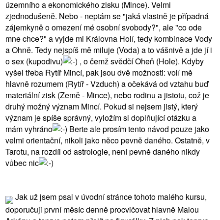
územního a ekonomického zisku (Mince). Velmi
zjednodušeně. Nebo - neptám se "jaká vlastně je případná
zájemkyně o omezení mé osobní svobody?", ale "co ode
mne chce?" a vyjde mi Královna Holí, tedy kombinace Vody
a Ohně. Tedy nejspíš mě miluje (Voda) a to vášnivě a jde jí i
o sex (kupodivu)
, o čemž svědčí Oheň (Hole). Kdyby
vyšel třeba Rytíř Mincí, pak jsou dvě možnosti: volí mě
hlavně rozumem (Rytíř - Vzduch) a očekává od vztahu buď
materiální zisk (Země - Mince), nebo rodinu a jistotu, což je
druhý možný význam Mincí. Pokud si nejsem jistý, který
význam je spíše správný, vyložím si doplňující otázku a
mám vyhráno
Berte ale prosím tento návod pouze jako
velmi orientační, nikoli jako něco pevně daného. Ostatně, v
Tarotu, na rozdíl od astrologie, není pevně daného nikdy
vůbec nic
Jak už jsem psal v úvodní stránce tohoto malého kursu,
doporučuji první měsíc denně procvičovat hlavně Malou