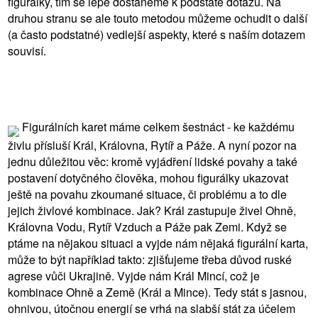
figurálky, tím se lépe dostaneme k podstatě dotazu. Na
druhou stranu se ale touto metodou můžeme ochudit o další
(a často podstatné) vedlejší aspekty, které s naším dotazem
souvisí.
Figurálních karet máme celkem šestnáct - ke každému
živlu přísluší Král, Královna, Rytíř a Páže. A nyní pozor na
jednu důležitou věc: kromě vyjádření lidské povahy a také
postavení dotyčného člověka, mohou figurálky ukazovat
ještě na povahu zkoumané situace, či problému a to dle
jejich živlové kombinace. Jak? Král zastupuje živel Ohně,
Královna Vodu, Rytíř Vzduch a Páže pak Zemi. Když se
ptáme na nějakou situaci a vyjde nám nějaká figurální karta,
může to být například takto: zjišťujeme třeba důvod ruské
agrese vůči Ukrajině. Vyjde nám Král Mincí, což je
kombinace Ohně a Země (Král a Mince). Tedy stát s jasnou,
ohnivou, útočnou energií se vrhá na slabší stát za účelem