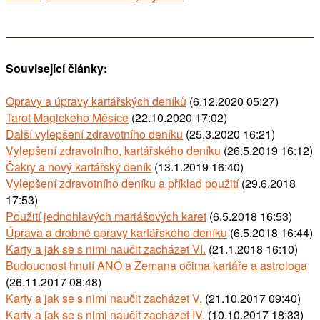
Související články:
Opravy a úpravy kartářských deníků
(6.12.2020 05:27)
Tarot Magického Měsíce
(22.10.2020 17:02)
Další vylepšení zdravotního deníku
(25.3.2020 16:21)
Vylepšení zdravotního, kartářského deníku
(26.5.2019 16:12)
Čakry a nový kartářský deník
(13.1.2019 16:40)
Vylepšení zdravotního deníku a příklad použití
(29.6.2018
17:53)
Použití jednohlavých mariášových karet
(6.5.2018 16:53)
Úprava a drobné opravy kartářského deníku
(6.5.2018 16:44)
Karty a jak se s nimi naučit zacházet VI.
(21.1.2018 16:10)
Budoucnost hnutí ANO a Zemana očima kartáře a astrologa
(26.11.2017 08:48)
Karty a jak se s nimi naučit zacházet V.
(21.10.2017 09:40)
Karty a jak se s nimi naučit zacházet IV.
(10.10.2017 18:33)