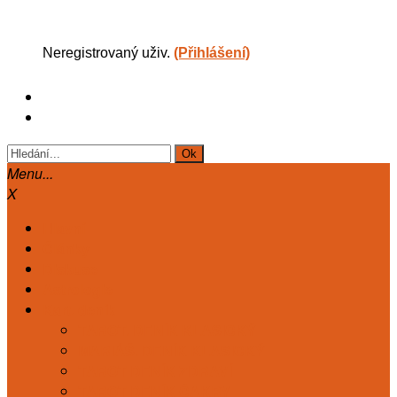
Neregistrovaný uživ.
(Přihlášení)
Menu...
X
Hlavní
Články
Diskuse
Astrologie
Kart. deník
TAROT. DENÍK KLASICKÝ
MARIÁŠ. DENÍK KLASICKÝ
TAROT DENÍK ZDRAVÍ
TAROT DENÍK ČAKRY