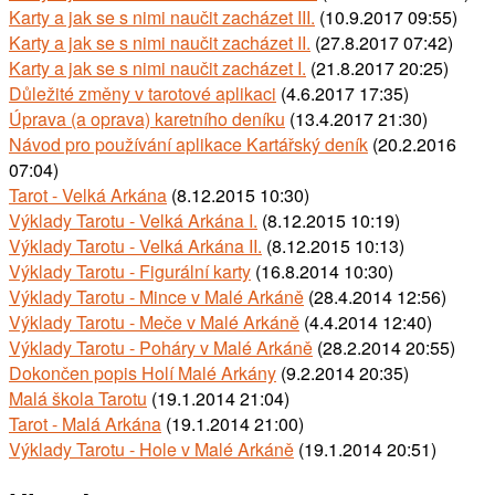
Karty a jak se s nimi naučit zacházet III.
(10.9.2017 09:55)
Karty a jak se s nimi naučit zacházet II.
(27.8.2017 07:42)
Karty a jak se s nimi naučit zacházet I.
(21.8.2017 20:25)
Důležité změny v tarotové aplikaci
(4.6.2017 17:35)
Úprava (a oprava) karetního deníku
(13.4.2017 21:30)
Návod pro používání aplikace Kartářský deník
(20.2.2016
07:04)
Tarot - Velká Arkána
(8.12.2015 10:30)
Výklady Tarotu - Velká Arkána I.
(8.12.2015 10:19)
Výklady Tarotu - Velká Arkána II.
(8.12.2015 10:13)
Výklady Tarotu - Figurální karty
(16.8.2014 10:30)
Výklady Tarotu - Mince v Malé Arkáně
(28.4.2014 12:56)
Výklady Tarotu - Meče v Malé Arkáně
(4.4.2014 12:40)
Výklady Tarotu - Poháry v Malé Arkáně
(28.2.2014 20:55)
Dokončen popis Holí Malé Arkány
(9.2.2014 20:35)
Malá škola Tarotu
(19.1.2014 21:04)
Tarot - Malá Arkána
(19.1.2014 21:00)
Výklady Tarotu - Hole v Malé Arkáně
(19.1.2014 20:51)