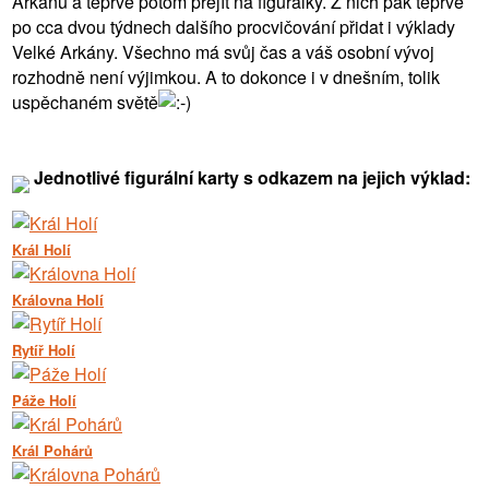
Arkánu a teprve potom přejít na figurálky. Z nich pak teprve
po cca dvou týdnech dalšího procvičování přidat i výklady
Velké Arkány. Všechno má svůj čas a váš osobní vývoj
rozhodně není výjimkou. A to dokonce i v dnešním, tolik
uspěchaném světě
Jednotlivé figurální karty s odkazem na jejich výklad:
Král Holí
Královna Holí
Rytíř Holí
Páže Holí
Král Pohárů