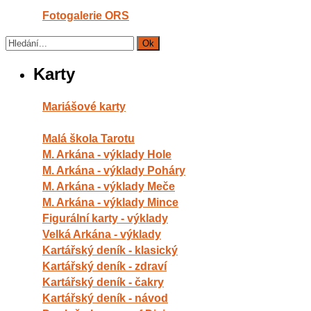
Fotogalerie ORS
Karty
Mariášové karty
Malá škola Tarotu
M. Arkána - výklady Hole
M. Arkána - výklady Poháry
M. Arkána - výklady Meče
M. Arkána - výklady Mince
Figurální karty - výklady
Velká Arkána - výklady
Kartářský deník - klasický
Kartářský deník - zdraví
Kartářský deník - čakry
Kartářský deník - návod