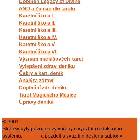
Doplněn Legacy of Divine
ANO a Zeman dle tarotu
Karetní škola I.
Karetní škola II.
Karetní škola III.
Karetní škola IV.
Karetní škola V.
Karetní škola VI.
Význam mariášových karet
Vylepšení zdrav. deníku
Čakry a kart. deník
Analýza zdraví
Doplnění zdr. deníku
Tarot Magického Měsíce
Úpravy deníků
© 2001 - ...
Zbyněk Slába
Stránky byly původně vytvořeny s využitím redakčního
systému:
PhpRS
a později s využitím designu šablony
Word