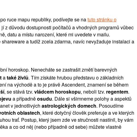
 po ruce mapu republiky, podívejte se na
tuto stránku o
se jí z důvodu dostupnosti počítačů a vhodných programů vůbec
ně, datu a místu narození, které mi uvedete v mailu.
e shareware a tudíž zcela zdarma, navíc nevyžaduje instalaci a
ní horoskop. Nenecháte se zastrašit změtí barevných
t
a
také živlů
. Tím získáte hrubou představu o základních
amení na východě a to je právě Ascendent, znamení se během
ší
, se stává tzv.
vládcem horoskopu
, neboli tzv.
regentem
.
ojevu
a případně
osudu
. Dále si všimneme polohy a aspektů
lanet v jednotlivých
astrologických domech
. Posoudíme
votních oblastech
, které dotyčný člověk preferuje a ve kterých
ou trať. Postup, který jsem zde ve stručnosti nastínil, by vám
ověka a co od něj (nebo případně od sebe) můžete vlastně