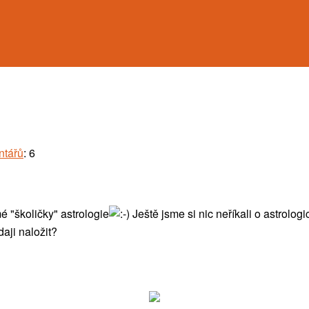
ntářů
: 6
é "školičky" astrologie
Ještě jsme si nic neříkali o astrol
aji naložit?