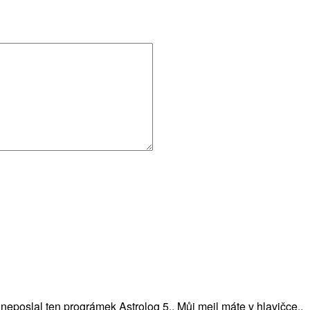
i neposlal ten prográmek Astrolog 5.. Můj mejl máte v hlavičce..