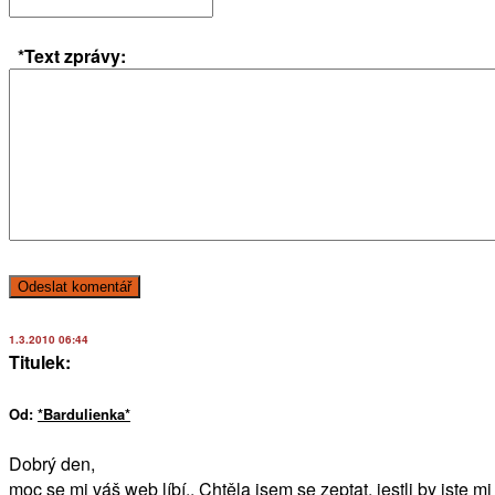
*Text zprávy:
1.3.2010 06:44
Titulek:
Od:
*Bardulienka*
Dobrý den,
moc se mi váš web líbí.. Chtěla jsem se zeptat, jestli by jste m