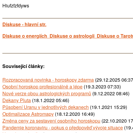
Hiufzfzfdyws
Diskuse - hlavní str.
Diskuse o energiích
Diskuse o astrologii
Diskuse o Tarot
Související články:
Rozpracovaná novinka - horoskopy zdarma
(29.12.2025 06:37
Osobní horoskop profesionálně a lépe
(19.3.2023 07:33)
Nové verze obou astrologických programů
(9.12.2022 08:46)
Dekany Pluta
(18.1.2022 05:46)
Působení Uranu v jednotlivých dekanech
(19.1.2021 15:29)
Optimalizace Astromapy
(18.12.2020 16:49)
Změna ceny za sestavení osobního horoskopu
(22.10.2020 17
Pandemie koronaviru - pokus o předpověď vývoje situace
(19.