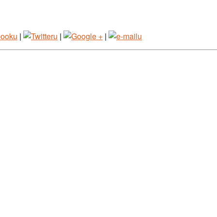
|
|
|