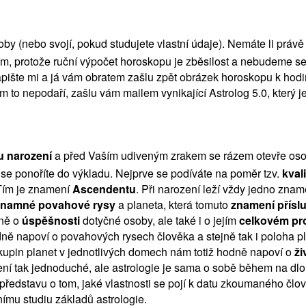
by (nebo svojí, pokud studujete vlastní údaje). Nemáte li právě
ogram, protože ruční výpočet horoskopu je zběsilost a nebudeme 
napište mi a já vám obratem zašlu zpět obrázek horoskopu k hodi
 to nepodaří, zašlu vám mailem vynikající Astrolog 5.0, který j
u narození
a před Vaším udiveným zrakem se rázem otevře osob
se ponoříte do výkladu. Nejprve se podíváte na poměr tzv.
kvali
Tím je znamení
Ascendentu
. Při narození leží vždy jedno zn
znamné povahové rysy
a planeta, která tomuto
znamení příslu
dně o
úspěšnosti
dotyčné osoby, ale také i o jejím
celkovém pr
dně napoví o povahových rysech člověka a stejně tak i poloha p
upin planet v jednotlivých domech nám totiž hodně napoví o
ži
ní tak jednoduché, ale astrologie je sama o sobě během na dlouh
u představu o tom, jaké vlastnosti se pojí k datu zkoumaného čl
nímu studiu základů astrologie.