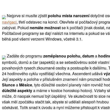
Nejprve si musíte zjistit
polohu místa narození
dotyčné oso
navigaci
, třetí odstavec na konci. Otevřete si počítačový pr
zabývat. Pokud
nemáte možnost
se k počítači jinak dostat, 
Počítačové programy se dají nalézt na internetu a pokud se vám
běhá pod všemi verzemi Windows, včetně 3.1.
Zadáte do programu
zeměpisnou polohu, datum
a
hodin
symbolů, domů a čar (aspektů) a se sebedůvěrou sobě vlastní 
povahových rysech zkoumané osoby a postoupíte k dalšímu. 
24 hodinového cyklu vystřídají všechna. Ascendent udává
vý
Její aspekty a poloha v příslušném znamení nám prozradí ho
Slunce
a
Měsíce
, tyto důležité osobní planety nám rovněž ho
důležité aspekty
a máme v kostce horoskop hotový. Vztahy sk
může, či naopak nemusí být úspěšný. Ve skutečnosti to sice ne
však měl zpočátku stačit tak, abyste si udělali alespoň hrubo
očekávat. Tolik snad k úvodu a nyní můžeme přistoupit k vlast