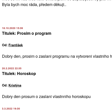
Byla bych moc ráda, předem děkuji..
18.10.2020 15:36
Titulek: Prosim o program
Od:
František
Dobry den, prosim o zaslani programu na vytvoreni vlastniho 
20.2.2022 22:35
Titulek: Horoskop
Od:
Kristýna
Dobry den prosum o zaslani vlastnniho horoskopu
3.3.2022 19:30