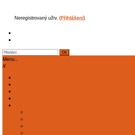
Neregistrovaný uživ.
(Přihlášení)
Menu...
X
Hlavní
Články
Diskuse
Astrologie
Kart. deník
TAROT. DENÍK KLASICKÝ
MARIÁŠ. DENÍK KLASICKÝ
TAROT DENÍK ZDRAVÍ
TAROT DENÍK ČAKRY