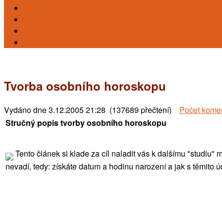
Karty
Reiki
Léčení
Kursy
Tvorba osobního horoskopu
Vydáno dne
3.12.2005 21:28 (137689 přečtení)
Počet kome
Stručný popis tvorby osobního horoskopu
Tento článek si klade za cíl naladit vás k dalšímu "studiu" m
nevadí, tedy: získáte datum a hodinu narození a jak s těmito úd