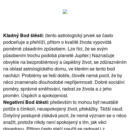
Kladný Bod štěstí:
(tento astrologický prvek se často
podceňuje a přehlíží, přitom o kvalitě života vypovídá
poměrně zásadním způsobem. Lze říci, že se svým
působením trochu podobá planetě Jupiter.) Naznačuje
obvykle na bezproblémový a úspěšný život, se zdůrazněním
na oblast astrologického domu, ve kterém se tento bod
nachází. Problémy se řeší dobře, člověk nemá pocit, že by
něco znamenalo dlouhodobé nepříjemnosti. Dobré sociální
poměry, správné směřování, radost ze života a z jeho
proměn. Úspěch a spokojenost.
Negativní Bod štěstí:
především to mohou být neustálé
potíže s čímkoli, neuspokojený život, překážky. Těžší osud.
Dotyčný postupně získává pocit, že nemá význam se o něco
snažit, protože nikdy není spokojený s tím, jak věci
dopadnou. Přitom často stačí naučit se radovat i z