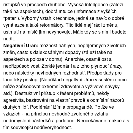
ústupků ve prospěch druhého. Vysoká inteligence (záleží
také na aspektech), dobrá intuice (informace z vyšších
"pater"). Výborný vztah k technice, jedná se navíc o dobré
vynálezce a také reformátory. Tito lidé mají rádi změnu,
ustrnutí na místě jim nevyhovuje. Málokdy se s nimi budete
nudit.
Negativní Uran:
možnost náhlých, nepříjemných životních
změn, často s dalekosáhlými dopady (záleží také na
aspektech a poloze v domu). Anarchie, osamělost a
nepřizpůsobivost. Zbrklé jednání a z toho plynoucí úrazy,
nebo následky nevhodných rozhodnutí. Předpoklady pro
fanatický přístup. (Například negativní Uran v šestém domu
může způsobovat extrémní zdravotní a výživové návyky
atd.). Destruktivní přístup k řešení problémů, někdy i
agresivita, bazírování na vlastní pravdě a odmítání názorů
druhých lidí. Podléhání lžím a propagandě. Potíže ve
vztazích - na principu nevhodně zvoleného vztahu,
nedomýšlení následků a podobně. Neočekávané reakce a s
tím související nedůvěryhodnost.