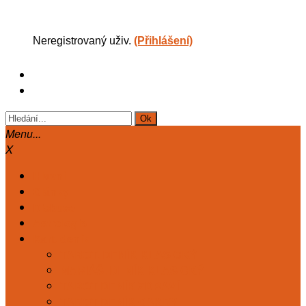
Neregistrovaný uživ.
(Přihlášení)
Menu...
X
Hlavní
Články
Diskuse
Astrologie
Kart. deník
TAROT. DENÍK KLASICKÝ
MARIÁŠ. DENÍK KLASICKÝ
TAROT DENÍK ZDRAVÍ
TAROT DENÍK ČAKRY