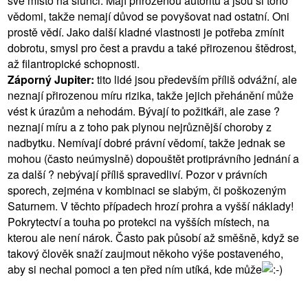
své místo na slunci. Mají přirozenou autoritu a jsou si toho
vědomi, takže nemají důvod se povyšovat nad ostatní. Oni
prostě vědí. Jako další kladné vlastnosti je potřeba zmínit
dobrotu, smysl pro čest a pravdu a také přirozenou štědrost,
až filantropické schopnosti.
Záporný Jupiter:
tito lidé jsou především příliš odvážní, ale
neznají přirozenou míru rizika, takže jejich přehánění může
vést k úrazům a nehodám. Bývají to požitkáři, ale zase ?
neznají míru a z toho pak plynou nejrůznější choroby z
nadbytku. Nemívají dobré právní vědomí, takže jednak se
mohou (často neúmyslně) dopouštět protiprávního jednání a
za další ? nebývají příliš spravedliví. Pozor v právních
sporech, zejména v kombinaci se slabým, či poškozeným
Saturnem. V těchto případech hrozí prohra a vyšší náklady!
Pokrytectví a touha po protekci na vyšších místech, na
kterou ale není nárok. Často pak působí až směšně, když se
takový člověk snaží zaujmout někoho výše postaveného,
aby si nechal pomoci a ten před ním utíká, kde může