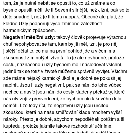
tom, že je nutné nebát se opustit to, co už známe a co
bysme opustit měli. Je li Severní silnější, než Jižní, pak se to
děje snadněji, než je li tomu naopak. Obecně ale platí, že
kladné Uzly podporují výše zmíněné záležitosti
harmonickým způsobem.
Negativní měsíční uzly:
takový člověk projevuje výraznou
chuť nepohybovat se tam, kam by jít měl, tzn. je pro něj
jistější dělat to, co mu na první pohled jde a v čem má
zkušenosti z minulých životů. To je ale nevhodné, protože
cestu, naznačenou uzly bychom měli následovat všichni,
jedině tak se totiž v životě můžeme správně vyvíjet. Všichni
zde máme nějaký karmický úkol a je dobré se pokusit jej
naplnit. Jsou li uzly negativní, pak se nám do toho vůbec
nechce a navíc jsou nám do cesty kladeny překážky, které
nás utvrzují v přesvědčení, že bychom nic takového dělat
neměli. Lze tedy říci, že negativní uzly jsou určitou
zkouškou, která na naše směřování klade mnohem vyšší
nároky. Přesto je dobré, abychom nepodléhali potížím a šli
kupředu, protože jakmile takové rozhodnutí učiníme,
postupně se nám bude na této cestě dařit čím dál lépe a