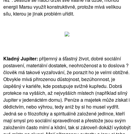
energii Marsu využít konstruktivně, protože mívá velikou
sílu, kterou je jinak problém uřídit.
Kladný Jupiter:
příjemný a šťastný život, dobré sociální
postavení, materiální dostatek, neohroženost a to doslova ?
člověk má takové vyzařování, že porazit ho je velmi obtížné.
Obvykle mívá přirozenou důstojnost, bezúhonnost, je
úspěšný v kariéře, kde postupuje svižně kupředu. Dobrá
protekce na vyšších, až nejvyšších místech (například silný
Jupiter v jedenáctém domu). Peníze a majetek může získat i
dědictvím, nebo výhrou, tedy aniž by si ho musel vydřít.
Jedná se o filozoficky a spirituálně založené jedince, kteří
mají smysl pro sociální spravedlnost a přestože jsou svým
založením často mírní a klidní, tak si zároveň dokáží vydobýt