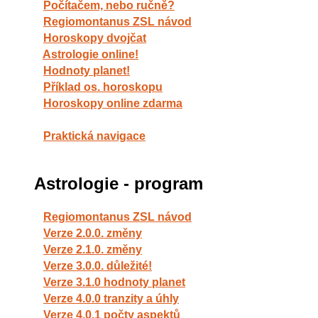
Počítačem, nebo ručně?
Regiomontanus ZSL návod
Horoskopy dvojčat
Astrologie online!
Hodnoty planet!
Příklad os. horoskopu
Horoskopy online zdarma
Praktická navigace
Astrologie - program
Regiomontanus ZSL návod
Verze 2.0.0. změny
Verze 2.1.0. změny
Verze 3.0.0. důležité!
Verze 3.1.0 hodnoty planet
Verze 4.0.0 tranzity a úhly
Verze 4.0.1 počty aspektů