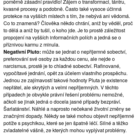
poměrně zásadní pravidlo! Zájem o transformaci, tántru,
kvasné procesy a podobně. Často také vysoce účinná
protekce na vyšších místech s tím, že nebývá ani vědomá.
Co to znamená? Člověka někdo chrání, aniž by věděl, proč
to dělá a aniž by tušil, o koho jde. Je to prostě záležitost
propojení na vyšších informačních polích a jedná se o
příznivou karmu z minula.
Negativní Pluto:
může se jednat o nepříjemné sobectví,
preferování své osoby za každou cenu, ale nejde o
narcismus, prostě je to chladné sobectví. Rafinované,
vypočítavé jednání, opět za účelem vlastního prospěchu.
Jednou ze zajímavostí takové hodnoty Pluta je existence
nepřátel, ale skrytých a velmi nepříjemných. V těchto
případech je obvykle právní řešení problému nemožné,
ačkoli se jinak jedná o docela jasné případy bezpráví.
Šarlatánství. Náhlé a naprosto nečekané životní změny se
značnými dopady. Někdy se také mohou objevit nepříjemné
potíže s psychikou, které se jen špatně léčí. Silné a těžko
zvladatelné vášně, ze kterých mohou vyplývat problémy.