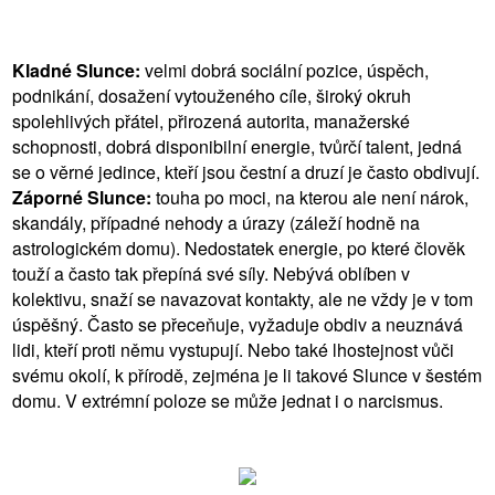
Kladné Slunce:
velmi dobrá sociální pozice, úspěch,
podnikání, dosažení vytouženého cíle, široký okruh
spolehlivých přátel, přirozená autorita, manažerské
schopnosti, dobrá disponibilní energie, tvůrčí talent, jedná
se o věrné jedince, kteří jsou čestní a druzí je často obdivují.
Záporné Slunce:
touha po moci, na kterou ale není nárok,
skandály, případné nehody a úrazy (záleží hodně na
astrologickém domu). Nedostatek energie, po které člověk
touží a často tak přepíná své síly. Nebývá oblíben v
kolektivu, snaží se navazovat kontakty, ale ne vždy je v tom
úspěšný. Často se přeceňuje, vyžaduje obdiv a neuznává
lidi, kteří proti němu vystupují. Nebo také lhostejnost vůči
svému okolí, k přírodě, zejména je li takové Slunce v šestém
domu. V extrémní poloze se může jednat i o narcismus.