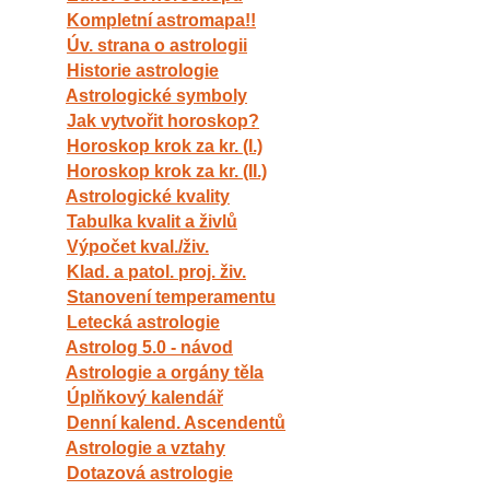
Kompletní astromapa!!
Úv. strana o astrologii
Historie astrologie
Astrologické symboly
Jak vytvořit horoskop?
Horoskop krok za kr. (I.)
Horoskop krok za kr. (II.)
Astrologické kvality
Tabulka kvalit a živlů
Výpočet kval./živ.
Klad. a patol. proj. živ.
Stanovení temperamentu
Letecká astrologie
Astrolog 5.0 - návod
Astrologie a orgány těla
Úplňkový kalendář
Denní kalend. Ascendentů
Astrologie a vztahy
Dotazová astrologie