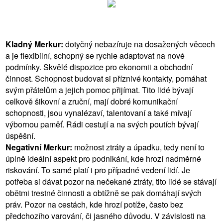
Kladný Merkur:
dotyčný nebazíruje na dosažených věcech
a je flexibilní, schopný se rychle adaptovat na nové
podmínky. Skvělé dispozice pro ekonomii a obchodní
činnost. Schopnost budovat si příznivé kontakty, pomáhat
svým přátelům a jejich pomoc přijímat. Tito lidé bývají
celkově šikovní a zruční, mají dobré komunikační
schopnosti, jsou vynalézaví, talentovaní a také mívají
výbornou paměť. Rádi cestují a na svých poutích bývají
úspěšní.
Negativní Merkur:
možnost ztráty a úpadku, tedy není to
úplně ideální aspekt pro podnikání, kde hrozí nadměrné
riskování. To samé platí i pro případné vedení lidí. Je
potřeba si dávat pozor na nečekané ztráty, tito lidé se stávají
obětmi trestné činnosti a obtížně se pak domáhají svých
práv. Pozor na cestách, kde hrozí potíže, často bez
předchozího varování, či jasného důvodu. V závislosti na