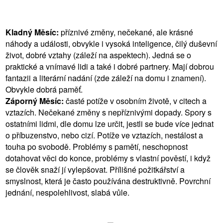
Kladný Měsíc:
příznivé změny, nečekané, ale krásné
náhody a události, obvykle i vysoká inteligence, čilý duševní
život, dobré vztahy (záleží na aspektech). Jedná se o
praktické a vnímavé lidi a také i dobré partnery. Mají dobrou
fantazii a literární nadání (zde záleží na domu i znamení).
Obvykle dobrá paměť.
Záporný Měsíc:
časté potíže v osobním životě, v citech a
vztazích. Nečekané změny s nepříznivými dopady. Spory s
ostatními lidmi, dle domu lze určit, jestli se bude více jednat
o příbuzenstvo, nebo cizí. Potíže ve vztazích, nestálost a
touha po svobodě. Problémy s pamětí, neschopnost
dotahovat věci do konce, problémy s vlastní pověstí, i když
se člověk snaží jí vylepšovat. Přílišné požitkářství a
smyslnost, která je často používána destruktivně. Povrchní
jednání, nespolehlivost, slabá vůle.