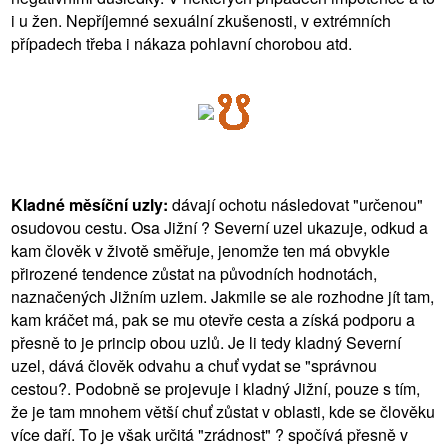
i u žen. Nepříjemné sexuální zkušenosti, v extrémních
případech třeba i nákaza pohlavní chorobou atd.
Kladné měsíční uzly:
dávají ochotu následovat "určenou"
osudovou cestu. Osa Jižní ? Severní uzel ukazuje, odkud a
kam člověk v životě směřuje, jenomže ten má obvykle
přirozené tendence zůstat na původních hodnotách,
naznačených Jižním uzlem. Jakmile se ale rozhodne jít tam,
kam kráčet má, pak se mu otevře cesta a získá podporu a
přesně to je princip obou uzlů. Je li tedy kladný Severní
uzel, dává člověk odvahu a chuť vydat se "správnou
cestou?. Podobně se projevuje i kladný Jižní, pouze s tím,
že je tam mnohem větší chuť zůstat v oblasti, kde se člověku
více daří. To je však určitá "zrádnost" ? spočívá přesně v