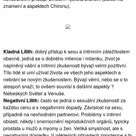
znamení a aspektech Chironu).
Kladná Lilith:
dobrý přístup k sexu a intimním záležitostem
obecně, jedná se o dobrého milence / milenku, život je
naplněný vášní a intimní zkušenosti bývají velmi pozitivní.
Tito lidé si umí užívat života ve všech jeho aspektech a
nebrání se novým zkušenostem. Bývají věrní, nebo se o to
alespoň snaží, to ovšem souvisí s dalšími aspekty ?
Nebeských Světel a Venuše.
Negativní Lilith:
často se jedná o sexuální zkušenosti za
každou cenu a s negativními dopady. Závislost na sexu,
případně na nevhodném partnerovi. Problémy v intimní
oblasti, někdy i onemocnění reprodukčních orgánů, typicky
prostata u mužů a myomy u žen. Veliká smyslnost, ale s
negativními důsledky. V některých případech impotence a to