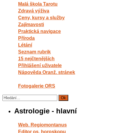
Malá škola Tarotu
Zdravá výživa
Ceny, kursy a služby
Zajímavosti
Praktická navigace
Příroda
Létání
Seznam rubrik
15 nejčtenějších
Přihlášení uživatele
Nápověda Oranž. stránek
Fotogalerie ORS
Astrologie - hlavní
Web. Regiomontanus
Editor os. horoskopu