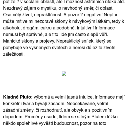
potíže ? v sociální oblasti, ale i možnost astrálních útoků atd.
Nezdravý zájem o mystiku, o nevhodný směr, či oblast.
Osamělý život, nepraktičnost. A pozor ? negativní Neptun
může mít velmi nezdravé sklony k návykovým látkám, tedy k
alkoholu, drogám, cukru a podobně. Intuitivní informace
nemusí být správné, ale tito lidé jim často slepě věří.
Manické sklony a projevy. Nepraktický snílek, který se
pohybuje ve vysněných světech a neřeší důležité životní
záležitosti.
Kladné Pluto:
výborná a velmi jasná intuice, informace mají
konkrétní tvar a bývají zásadní. Neočekávané, velmi
zásadní změny, či rozhodnutí, ale obvykle s pozitivním
dopadem. Proměny osudu, lidem se silným Plutem těžko
někdo spolehlivě vyvěští budoucnost, pozor na toto