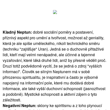
Kladný Neptun:
dobré sociální poměry a postavení,
příznivý aspekt pro umění a tvořivost, možnost až geniality,
která je ale spíše uměleckého, nikoli technického směru
(techniku "zajišťuje" Uran). Jedná se o duchovně přitažlivé
lidi, kteří mají velmi nenápadné, ale účinné a tajemné
vyzařování, které láká druhé lidi, aniž by přesně věděli proč.
Druzí totiž podvědomě vycítí, že se jedná o zdroj "vyšších
informací". Člověk se silným Neptunem má v sobě
přirozenou spiritualitu, je inspirativní a často je výborně
napojený na informační pole, které mu dodává dobré
informace, ale také vyšší duchovní schopnosti (jasnozřivost
a podobně). Mystické schopnosti a aktivní zájem o tyto
záležitosti.
Negativní Neptun:
sklony ke spiritismu a z toho plynoucí