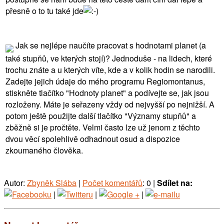
přesně o to tu také jde
Jak se nejlépe naučíte pracovat s hodnotami planet (a
také stupňů, ve kterých stojí)? Jednoduše - na lidech, které
trochu znáte a u kterých víte, kde a v kolik hodin se narodili.
Zadejte jejich údaje do mého programu Regiomontanus,
stiskněte tlačítko "Hodnoty planet" a podívejte se, jak jsou
rozloženy. Máte je seřazeny vždy od nejvyšší po nejnižší. A
potom ještě použijte další tlačítko "Významy stupňů" a
zběžně si je pročtěte. Velmi často lze už jenom z těchto
dvou věcí spolehlivě odhadnout osud a dispozice
zkoumaného člověka.
Autor:
Zbyněk Slába
|
Počet komentářů
: 0 |
Sdílet na:
|
|
|