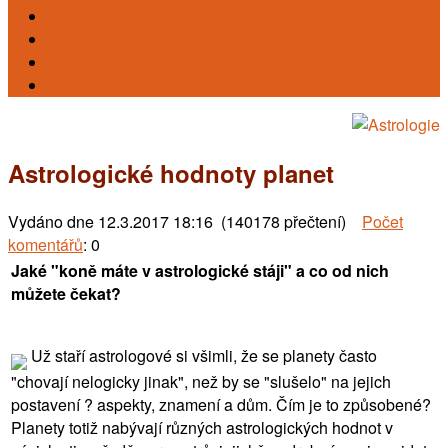
Karty
Reiki
Léčení
Kursy
Astrologické hodnoty planet
Vydáno dne
12.3.2017 18:16 (140178 přečtení)
Počet
komentářů
: 0
Jaké "koně máte v astrologické stáji" a co od nich
můžete čekat?
Už staří astrologové si všimli, že se planety často
"chovají nelogicky jinak", než by se "slušelo" na jejich
postavení ? aspekty, znamení a dům. Čím je to způsobené?
Planety totiž nabývají různých astrologických hodnot v