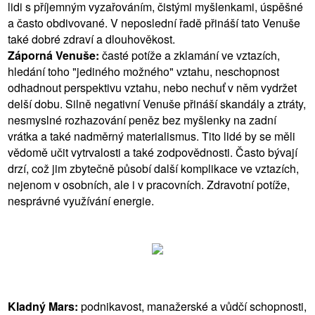
lidi s příjemným vyzařováním, čistými myšlenkami, úspěšné
a často obdivované. V neposlední řadě přináší tato Venuše
také dobré zdraví a dlouhověkost.
Záporná Venuše:
časté potíže a zklamání ve vztazích,
hledání toho "jediného možného" vztahu, neschopnost
odhadnout perspektivu vztahu, nebo nechuť v něm vydržet
delší dobu. Silně negativní Venuše přináší skandály a ztráty,
nesmyslné rozhazování peněz bez myšlenky na zadní
vrátka a také nadměrný materialismus. Tito lidé by se měli
vědomě učit vytrvalosti a také zodpovědnosti. Často bývají
drzí, což jim zbytečně působí další komplikace ve vztazích,
nejenom v osobních, ale i v pracovních. Zdravotní potíže,
nesprávné využívání energie.
Kladný Mars:
podnikavost, manažerské a vůdčí schopnosti,