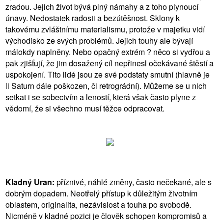
zradou. Jejich život bývá plný námahy a z toho plynoucí
únavy. Nedostatek radosti a bezútěšnost. Sklony k
takovému zvláštnímu materialismu, protože v majetku vidí
východisko ze svých problémů. Jejich touhy ale bývají
málokdy naplněny. Nebo opačný extrém ? něco si vydřou a
pak zjišťují, že jim dosažený cíl nepřinesl očekávané štěstí a
uspokojení. Tito lidé jsou ze své podstaty smutní (hlavně je
li Saturn dále poškozen, či retrográdní). Můžeme se u nich
setkat i se sobectvím a leností, která však často plyne z
vědomí, že si všechno musí těžce odpracovat.
Kladný Uran:
příznivé, náhlé změny, často nečekané, ale s
dobrým dopadem. Neotřelý přístup k důležitým životním
oblastem, originalita, nezávislost a touha po svobodě.
Nicméně v kladné pozici je člověk schopen kompromisů a