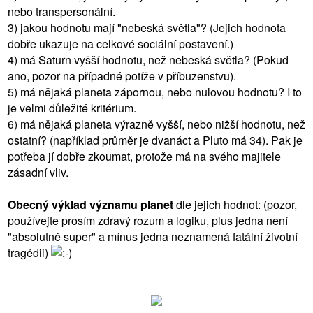
nebo transpersonální.
3) jakou hodnotu mají "nebeská světla"? (Jejich hodnota
dobře ukazuje na celkové sociální postavení.)
4) má Saturn vyšší hodnotu, než nebeská světla? (Pokud
ano, pozor na případné potíže v příbuzenstvu).
5) má nějaká planeta zápornou, nebo nulovou hodnotu? I to
je velmi důležité kritérium.
6) má nějaká planeta výrazně vyšší, nebo nižší hodnotu, než
ostatní? (například průměr je dvanáct a Pluto má 34). Pak je
potřeba jí dobře zkoumat, protože má na svého majitele
zásadní vliv.
Obecný výklad významu planet
dle jejich hodnot: (pozor,
používejte prosím zdravý rozum a logiku, plus jedna není
"absolutně super" a mínus jedna neznamená fatální životní
tragédii)