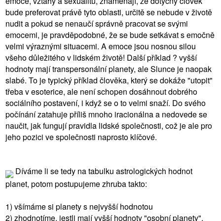
emoce, vztahy a sexualitu, znamenají, že dotyčný člověk
bude preferovat právě tyto oblasti, určitě se nebude v životě
nudit a pokud se nenaučí správně pracovat se svými
emocemi, je pravděpodobné, že se bude setkávat s emočně
velmi výraznými situacemi. A emoce jsou nosnou silou
všeho důležitého v lidském životě! Další příklad ? vyšší
hodnoty mají transpersonální planety, ale Slunce je naopak
slabé. To je typický příklad člověka, který se dokáže "utopit"
třeba v esoterice, ale není schopen dosáhnout dobrého
sociálního postavení, i když se o to velmi snaží. Do svého
počínání zatahuje příliš mnoho iracionálna a nedovede se
naučit, jak fungují pravidla lidské společnosti, což je ale pro
jeho pozici ve společnosti naprosto klíčové.
Díváme li se tedy na tabulku astrologických hodnot
planet, potom postupujeme zhruba takto:
1) všímáme si planety s nejvyšší hodnotou
2) zhodnotíme, jestli mají vyšší hodnoty "osobní planety",