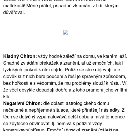
maličkostí! Méně přátel, případně zklamání z lidí, kterým
důvěřoval.
Kladný Chiron:
vždy hodně záleží na domu, ve kterém leží.
Snadné zvládání překážek a zranění, ať už emočních, tak i
fyzických, pokud k nim dojde. Potíže se sice objevují, ale
člověk si z nich bere poučení a řeší je správným způsobem,
bez hořkosti a s vědomím, že mu problémy slouží k růstu. Ví,
že věci obvykle dopadají dobře a z toho pramení jeho vnitřní
klid.
Negativní Chiron:
dle oblasti astrologického domu
nečekané a nepříjemné situace, které přinášejí následky. Z
těch se dotyčný vzpamatovává delší dobu a mívá tendence
se zbytečně obviňovat, tj. nemívá k potížím vždy
konstruktivní přístup. Emoční i fyzická zranění (záleží na