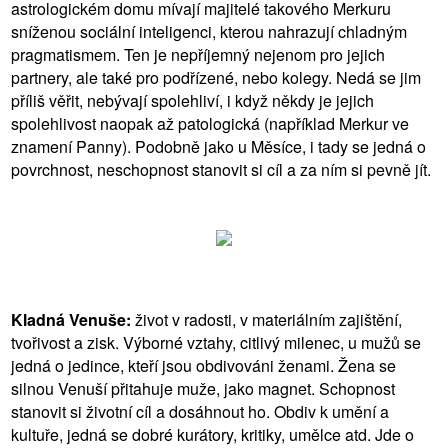
astrologickém domu mívají majitelé takového Merkuru
sníženou sociální inteligenci, kterou nahrazují chladným
pragmatismem. Ten je nepříjemný nejenom pro jejich
partnery, ale také pro podřízené, nebo kolegy. Nedá se jim
příliš věřit, nebývají spolehliví, i když někdy je jejich
spolehlivost naopak až patologická (například Merkur ve
znamení Panny). Podobně jako u Měsíce, i tady se jedná o
povrchnost, neschopnost stanovit si cíl a za ním si pevně jít.
Kladná Venuše:
život v radosti, v materiálním zajištění,
tvořivost a zisk. Výborné vztahy, citlivý milenec, u mužů se
jedná o jedince, kteří jsou obdivováni ženami. Žena se
silnou Venuší přitahuje muže, jako magnet. Schopnost
stanovit si životní cíl a dosáhnout ho. Obdiv k umění a
kultuře, jedná se dobré kurátory, kritiky, umělce atd. Jde o