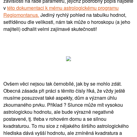
závislosti na řadě parametrů, jejichž podrobný popis najdete
v
této dokumentaci k mému astrologickému programu
Regiomontanus.
Jediný rychlý pohled na tabulku hodnot,
setříděnou dle velikosti, nám tak může o horoskopu (a jeho
majiteli) odhalit velmi zajímavé skutečnosti!
Ovšem věci nejsou tak černobílé, jak by se mohlo zdát.
Obecná zásada při práci s těmito čísly říká, že vždy ještě
musíme posuzovat také aspekty, dům a význam úhlu
zkoumaného prvku. Příklad ? Slunce může mít vysokou
astrologickou hodnotu, ale bude výrazně negativně
postavené, tj. třeba v rohovém domu a se silnou
kvadraturou. To mu sice z nějakého širšího astrologického
hlediska dává vyšší hodnotu, ale zmíněná kvadratura a