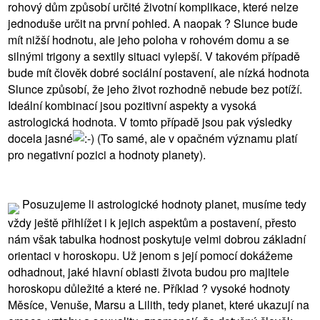
rohový dům způsobí určité životní komplikace, které nelze
jednoduše určit na první pohled. A naopak ? Slunce bude
mít nižší hodnotu, ale jeho poloha v rohovém domu a se
silnými trigony a sextily situaci vylepší. V takovém případě
bude mít člověk dobré sociální postavení, ale nízká hodnota
Slunce způsobí, že jeho život rozhodně nebude bez potíží.
Ideální kombinací jsou pozitivní aspekty a vysoká
astrologická hodnota. V tomto případě jsou pak výsledky
docela jasné
(To samé, ale v opačném významu platí
pro negativní pozici a hodnoty planety).
Posuzujeme li astrologické hodnoty planet, musíme tedy
vždy ještě přihlížet i k jejich aspektům a postavení, přesto
nám však tabulka hodnost poskytuje velmi dobrou základní
orientaci v horoskopu. Už jenom s její pomocí dokážeme
odhadnout, jaké hlavní oblasti života budou pro majitele
horoskopu důležité a které ne. Příklad ? vysoké hodnoty
Měsíce, Venuše, Marsu a Lilith, tedy planet, které ukazují na