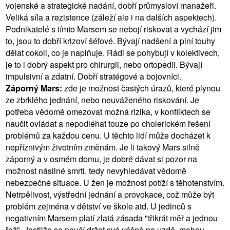
vojenské a strategické nadání, dobří průmysloví manažeři.
Veliká síla a rezistence (záleží ale i na dalších aspektech).
Podnikatelé s tímto Marsem se nebojí riskovat a vychází jim
to, jsou to dobří krizoví šéfové. Bývají nadšení a plní touhy
dělat cokoli, co je naplňuje. Rádi se pohybují v kolektivech,
je to i dobrý aspekt pro chirurgii, nebo ortopedii. Bývají
impulsivní a zdatní. Dobří stratégové a bojovníci.
Záporný Mars:
zde je možnost častých úrazů, které plynou
ze zbrklého jednání, nebo neuváženého riskování. Je
potřeba vědomě omezovat možná rizika, v konfliktech se
naučit ovládat a nepodléhat touze po cholerickém řešení
problémů za každou cenu. U těchto lidí může docházet k
nepříznivým životním změnám. Je li takový Mars silně
záporný a v osmém domu, je dobré dávat si pozor na
možnost násilné smrti, tedy nevyhledávat vědomě
nebezpečné situace. U žen je možnost potíží s těhotenstvím.
Netrpělivost, výstřední jednání a provokace, což může být
problém zejména v dětství ve škole atd. U jedinců s
negativním Marsem platí zlatá zásada "třikrát měř a jednou
řež". Jestliže se naučí držet své vášně na uzdě, mohou