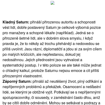
Kladný Saturn:
přináší přirozenou autoritu a schopnosti
vést lidi, dobře postavený Saturn je celkově výborná pozice
pro manažery a schopné lékaře (například). Jedná se o
přirozeně šetrné lidi, ale v dobrém slova smyslu, i když
pravda je, že to někdy až trochu přehánějí a nedovedou se
příliš uvolnit. Jsou rázní, diplomatičtí a jdou si za svým cílem
po malých krůčcích, ale nepřestanou, dokud jej
nedosáhnou. Jejich přednostmi jsou vytrvalost a
systematický postup. I v této poloze se ale také může jednat
o chladný kalkul, protože Saturnu nejsou emoce a cit příliš
přirozenými vlastnostmi.
Záporný Saturn:
přináší až neutěšený život, plný odříkání a
nepříjemných problémů a překážek. Osamocení a nešťastní
lidé, se kterými je obtížné vyjít. Potkávají se s nepříjemnými
spolupracovníky, či sousedy, v zaměstnání často dřou, aniž
by se cítili dobře odměněni. Mohou se setkávat s podrazy a