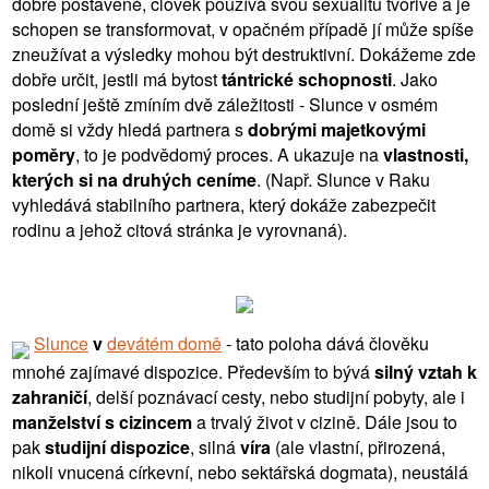
dobře postavené, člověk používá svou sexualitu tvořivě a je
schopen se transformovat, v opačném případě jí může spíše
zneužívat a výsledky mohou být destruktivní. Dokážeme zde
dobře určit, jestli má bytost
tántrické schopnosti
. Jako
poslední ještě zmíním dvě záležitosti - Slunce v osmém
domě si vždy hledá partnera s
dobrými majetkovými
poměry
, to je podvědomý proces. A ukazuje na
vlastnosti,
kterých si na druhých ceníme
. (Např. Slunce v Raku
vyhledává stabilního partnera, který dokáže zabezpečit
rodinu a jehož citová stránka je vyrovnaná).
Slunce
v
devátém domě
- tato poloha dává člověku
mnohé zajímavé dispozice. Především to bývá
silný vztah k
zahraničí
, delší poznávací cesty, nebo studijní pobyty, ale i
manželství s cizincem
a trvalý život v cizině. Dále jsou to
pak
studijní dispozice
, silná
víra
(ale vlastní, přirozená,
nikoli vnucená církevní, nebo sektářská dogmata), neustálá