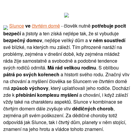
Slunce
ve
čtvrtém domě
- člověk nutně
potřebuje pocit
bezpečí
a jistoty a ten získá nejlépe tak, že si vybuduje
bezpečný domov
, nejlépe veliký dům a
v něm soustředí
své blízké, na kterých mu záleží. Tím přirozeně naráží na
problémy, zejména v dnešní době, kdy zejména mládež
ráda žije samostatně a svobodně a podobné tendence
svých rodičů odmítá.
Má rád velikou rodinu
. S oblibou
pátrá po svých kořenech
a historii svého rodu. Značný vliv
na chování a myšlení člověka se Sluncem ve čtvrtém domě
má
způsob výchovy
, který uplatňovali jeho rodiče. Dochází
zde k
přebírání komplexu myšlení
a chování, i když záleží
vždy také na charakteru aspektů. Slunce v kombinace se
čtvrtým domem dále zvyšuje vliv
dědičných chorob
,
zejména při svém poškození. Za dědičné choroby totiž
odpovídá jak Slunce, tak i čtvrtý dům, planety v něm stojící,
znamení na jeho hrotu a vládce tohoto znamení.