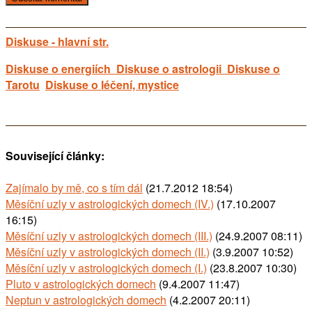
Diskuse - hlavní str.
Diskuse o energiích
Diskuse o astrologii
Diskuse o
Tarotu
Diskuse o léčení, mystice
Související články:
Zajímalo by mě, co s tím dál
(21.7.2012 18:54)
Měsíční uzly v astrologických domech (IV.)
(17.10.2007
16:15)
Měsíční uzly v astrologických domech (III.)
(24.9.2007 08:11)
Měsíční uzly v astrologických domech (II.)
(3.9.2007 10:52)
Měsíční uzly v astrologických domech (I.)
(23.8.2007 10:30)
Pluto v astrologických domech
(9.4.2007 11:47)
Neptun v astrologických domech
(4.2.2007 20:11)