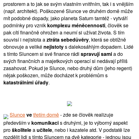
prostorem a to jak se svým vlastním vnitřním, tak i s vnějším
(např. architekt). Poškozené Slunce ve druhém domě může
mít podobné dopady, jako planeta Saturn tamtéž - vytváří
podmínky pro vznik
komplexu méněcennosti
, člověk se
pak cítí finančně ohrožen a neumí si užívat života. S tím
souvisí i nejistota a
ztráta sebedůvěry
, která se obtížně
obnovuje a veliké
nejistoty
s dalekosáhlým dopadem. Lidé
s tímto Sluncem si své finance rádi
spravují sami
a do
svých finančních a majetkových operací si nedávají příliš
zasahovat. Pokud je Slunce, nebo druhý dům (jeho regent)
nějak poškozen, může docházet k problémům s
katastrálními úřady
.
Slunce
ve
třetím domě
- zde se člověk realizuje
především v
komunikaci
s druhými, je to výborný aspekt
pro
školitele
a
učitele
, nebo i kazatele atd. V podstatě lze
rozdělit lidi s tímto Sluncem na dvě kategorie - jednou jsou