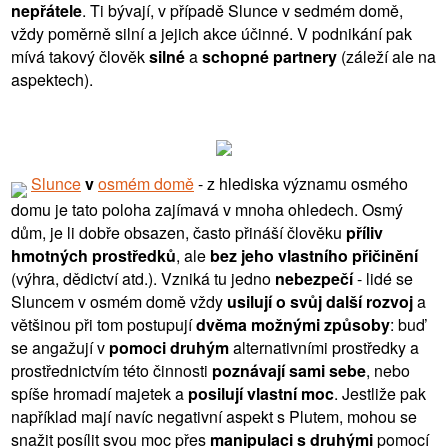
nepřátele
. Ti bývají, v případě Slunce v sedmém domě,
vždy poměrně silní a jejich akce účinné. V podnikání pak
mívá takový člověk
silné
a
schopné partnery
(záleží ale na
aspektech).
Slunce
v
osmém domě
- z hlediska významu osmého
domu je tato poloha zajímavá v mnoha ohledech. Osmý
dům, je li dobře obsazen, často přináší člověku
příliv
hmotných prostředků
, ale
bez jeho vlastního přičinění
(výhra, dědictví atd.). Vzniká tu jedno
nebezpečí
- lidé se
Sluncem v osmém domě vždy
usilují o svůj další rozvoj
a
většinou při tom postupují
dvěma možnými způsoby
: buď
se angažují v
pomoci druhým
alternativními prostředky a
prostřednictvím této činnosti
poznávají sami sebe
, nebo
spíše hromadí majetek a
posilují vlastní moc
. Jestliže pak
například mají navíc negativní aspekt s Plutem, mohou se
snažit posílit svou moc přes
manipulaci s druhými
pomocí