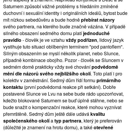
Saturnem způsobí vážné problémy s hledáním zmíněné
duchovní i sexuální identity i originálních ideálů, bytost bude
mít nízkou sebedůvěru a bude hodně
přebírat názory
svého partnera, na kterého bude značně vázána. V případě
silného obsazení sedmého domu platí
jednoduché
pravidlo
- člověk je ve vztahu
vždy podřízen
, lidový jazyk
vystihuje tuto situaci oblíbeným termínem "pod pantoflem".
Silným obsazením se myslí několik planet, nebo Slunce,
případně kombinace obojího. Pozor - člověk se Sluncem v
sedmém domě prakticky vždy své chování
podvědomě
mění dle názorů svého nejbližšího okolí
. Toto platí i pro
kolektiv v zaměstnání. Sedmý dům řídí formu
primárního
kontaktu
(první podvědomá reakce při setkání). Dobře
postavené Slunce ve Lvu na sebe bude rádo upozorňovat,
kdežto blokované Saturnem se buď úplně stáhne, nebo se
bude snažit o kompenzační reakce, které mohou vyznívat
přemrštěně. Sedmý dům ještě dále udává
kvalitu
společenského okolí
a
typ partnera
, který je preferován
(důležité je znamení na hrotu domu), a také
otevřené