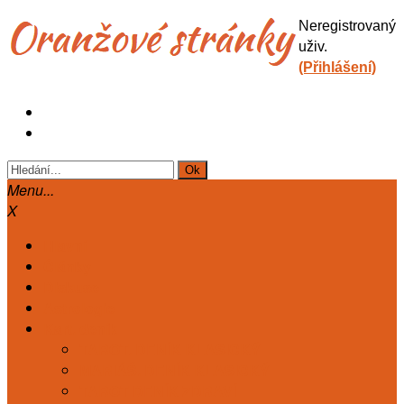
Neregistrovaný
uživ.
(Přihlášení)
Menu...
X
Hlavní
Články
Diskuse
Astrologie
Kart. deník
TAROT. DENÍK KLASICKÝ
MARIÁŠ. DENÍK KLASICKÝ
TAROT DENÍK ZDRAVÍ