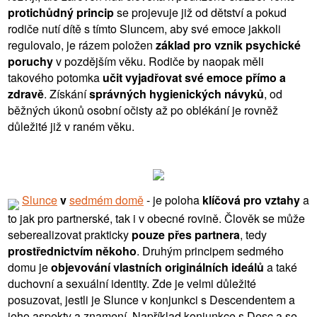
protichůdný princip
se projevuje již od dětství a pokud
rodiče nutí dítě s tímto Sluncem, aby své emoce jakkoli
regulovalo, je rázem položen
základ pro vznik psychické
poruchy
v pozdějším věku. Rodiče by naopak měli
takového potomka
učit vyjadřovat své emoce přímo a
zdravě
. Získání
správných hygienických návyků
, od
běžných úkonů osobní očisty až po oblékání je rovněž
důležité již v raném věku.
Slunce
v
sedmém domě
- je poloha
klíčová pro vztahy
a
to jak pro partnerské, tak i v obecné rovině. Člověk se může
seberealizovat prakticky
pouze přes partnera
, tedy
prostřednictvím někoho
. Druhým principem sedmého
domu je
objevování vlastních originálních ideálů
a také
duchovní a sexuální identity. Zde je velmi důležité
posuzovat, jestli je Slunce v konjunkci s Descendentem a
jeho aspekty a znamení. Například konjunkce s Desc a se