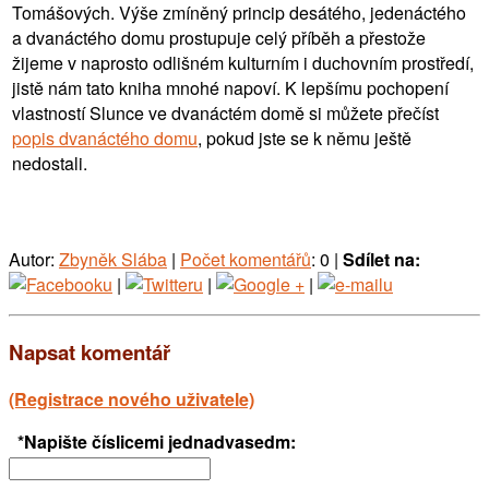
Tomášových. Výše zmíněný princip desátého, jedenáctého
a dvanáctého domu prostupuje celý příběh a přestože
žijeme v naprosto odlišném kulturním i duchovním prostředí,
jistě nám tato kniha mnohé napoví. K lepšímu pochopení
vlastností Slunce ve dvanáctém domě si můžete přečíst
popis dvanáctého domu
, pokud jste se k němu ještě
nedostali.
Autor:
Zbyněk Slába
|
Počet komentářů
: 0 |
Sdílet na:
|
|
|
Napsat komentář
(Registrace nového uživatele)
*Napište číslicemi jednadvasedm: