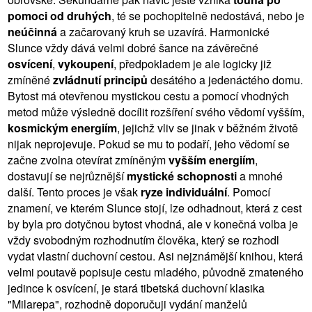
pomoci od druhých
, té se pochopitelně nedostává, nebo je
neúčinná
a začarovaný kruh se uzavírá. Harmonické
Slunce vždy dává velmi dobré šance na závěrečné
osvícení
,
vykoupení
, předpokladem je ale logicky již
zmíněné
zvládnutí principů
desátého a jedenáctého domu.
Bytost má otevřenou mystickou cestu a pomocí vhodných
metod může výsledně docílit rozšíření svého vědomí vyšším,
kosmickým energiím
, jejichž vliv se jinak v běžném životě
nijak neprojevuje. Pokud se mu to podaří, jeho vědomí se
začne zvolna otevírat zmíněným
vyšším energiím
,
dostavují se nejrůznější
mystické schopnosti
a mnohé
další. Tento proces je však
ryze individuální
. Pomocí
znamení, ve kterém Slunce stojí, lze odhadnout, která z cest
by byla pro dotyčnou bytost vhodná, ale v konečná volba je
vždy svobodným rozhodnutím člověka, který se rozhodl
vydat vlastní duchovní cestou. Asi nejznámější knihou, která
velmi poutavě popisuje cestu mladého, původně zmateného
jedince k osvícení, je stará tibetská duchovní klasika
"Milarepa", rozhodně doporučuji vydání manželů