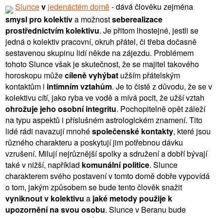
Slunce
v
jedenáctém domě
- dává člověku zejména
smysl pro kolektiv
a možnost
seberealizace
prostřednictvím kolektivu
. Je přitom lhostejné, jestli se
jedná o kolektiv pracovní, okruh přátel, či třeba dočasně
sestavenou skupinu lidí někde na zájezdu. Problémem
tohoto Slunce však je skutečnost, že se majitel takového
horoskopu může
cíleně vyhýbat
užším přátelským
kontaktům i
intimním vztahům
. Je to čistě z důvodu, že se v
kolektivu cítí, jako ryba ve vodě a mívá pocit, že užší vztah
ohrožuje jeho osobní integritu
. Pochopitelně opět záleží
na typu aspektů i příslušném astrologickém znamení. Tito
lidé rádi navazují mnohé
společenské kontakty
, které jsou
různého charakteru a poskytují jim potřebnou dávku
vzrušení. Milují nejrůznější spolky a sdružení a dobří bývají
také v nižší, například
komunální politice
. Slunce
charakterem svého postavení v tomto domě dobře vypovídá
o tom, jakým způsobem se bude tento člověk snažit
vyniknout v kolektivu
a
jaké metody použije k
upozornění na svou osobu
. Slunce v Beranu bude