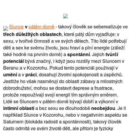
Slunce
v
pátém domě
- takový člověk se seberealizuje ve
třech důležitých oblastech
, které pátý dům vyjadřuje: v
sexu, v tvořivé činnosti a ve svých dětech. Tito lidé potřebují
děti a sex ke svému životu, jsou hraví a plní energie (záleží
také hodně na prvním domě) a
spontánní
. Jejich
tvůrčí
potenciál
bývá značný, i když jsou rozdíly mezi Sluncem v
Beranu a v Kozorohu. Pokud tento potenciál používají v
umění
a v
práci
, dosahují životní spokojenosti a úspěchů.
Jestliže ho však nasměrují do oblasti zábavy a milostných
dobrodružství, mohou se dostavit deprese a frustrace,
protože nepoužívají svojí energii tím správným směrem.
Lidé se Sluncem v pátém domě bývají dobří a výkonní v
intimní oblasti
a bez sexu se dlouhodobě
neobejdou
. Je li
například Slunce v Kozorohu, nebo v negativním aspektu se
Saturnem (blokáda radosti a spontánnosti), takový člověk
často odmítá ve svém životě děti, ale přitom je fyzicky