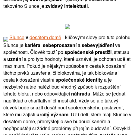
takového Slunce je
zvídavý intelektuál
.
Slunce
v
desátém domě
- klíčovými slovy pro tuto polohu
Slunce je
kariéra
,
sebeprosazení
a
sebevyjádření
ve
společnosti. Člověk touží po
společenské prestiži
, statusu
a
uznání
a pro tyto hodnoty, které uznává, je ochoten udělat
maximum. Pokud je nějakým způsobem cesta k dosažení
těchto prvků uzavřena, či blokována, je tak blokována i
cesta k dosažení vlastní
společenské identity
a je
nezbytně nutné nalézt buď vhodný způsob k rozpuštění
tohoto bloku, nebo odpovídající
náhradu
. Může se jednat
například o charitativní činnost atd. Vždy se ale takový
člověk bude snažit dosáhnout společenského postavení,
které mu zajistí
určitý význam
. Už i děti, které mají Slunce v
desátém domě, přemýšlejí o své budoucí kariéře a
nepřipouštějí si žádné problémy při jejím budování. Obvyklá