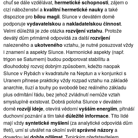
chuť se dále vzdělávat,
hermetické schopnosti
, zájem o
cizí náboženství a
kvalitní hermetické nauky
a také
dispozice pro
bílou magii
. Slunce v devátém domě
podporuje
vydavatelskou
a
nakladatelskou činnost
.
Velmi důležitá je zde otázka
rozvíjení vztahu
. Protože
devátý dům primárně odpovídá za další
rozvíjení
nalezeného a
ukotveného
vztahu, je nutné posuzovat vždy
i znamení a aspekty Slunce. Harmonické aspekty (např.
trigon se Saturnem) budou podporovat stabilitu a
dlouhodobý rozvoj dobrým způsobem, kdežto naopak
Slunce v Rybách v kvadratuře na Neptun a v konjunkci s
Uranem přinese prakticky vždy rozpad vztahu na základě
anarchie, iluzí a touhy po svobodě bez reálného základu
plus odmítání řádu, bez jehož zvládnutí nemůže vztah
smysluplně existovat. Dobrá poloha Slunce v devátém
domě
rozvíjí ideje
, otevírá vědomí
vyšším energiím
, přináší
duchovní poznání a tím také
důležité informace
. Tito lidé
mají vždy
syntetické myšlení
(za analytické odpovídá dům
třetí), umí si utvářet na okolní svět
správné názory
a
dovedou jej
dobře přijímat
. Typickým představitelem