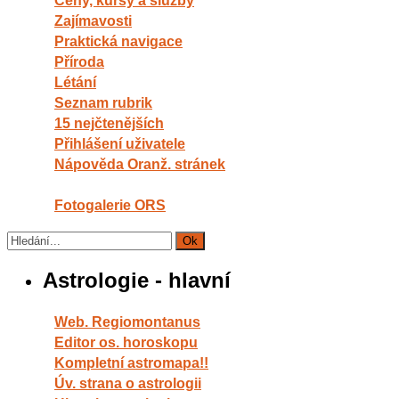
Ceny, kursy a služby
Zajímavosti
Praktická navigace
Příroda
Létání
Seznam rubrik
15 nejčtenějších
Přihlášení uživatele
Nápověda Oranž. stránek
Fotogalerie ORS
Astrologie - hlavní
Web. Regiomontanus
Editor os. horoskopu
Kompletní astromapa!!
Úv. strana o astrologii