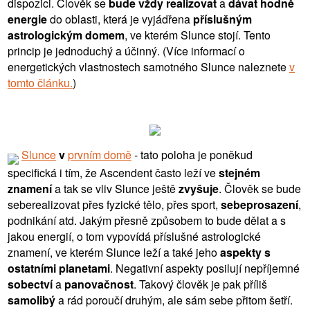
dispozici. Člověk se
bude vždy realizovat
a
dávat hodně
energie
do oblasti, která je vyjádřena
příslušným
astrologickým domem
, ve kterém Slunce stojí. Tento
princip je jednoduchý a účinný. (Více informací o
energetických vlastnostech samotného Slunce naleznete
v
tomto článku.
)
Slunce
v
prvním domě
- tato poloha je poněkud
specifická i tím, že Ascendent často leží ve
stejném
znamení
a tak se vliv Slunce ještě
zvyšuje
. Člověk se bude
seberealizovat přes fyzické tělo, přes sport,
sebeprosazení
,
podnikání atd. Jakým přesně způsobem to bude dělat a s
jakou energií, o tom vypovídá příslušné astrologické
znamení, ve kterém Slunce leží a také jeho
aspekty s
ostatními planetami
. Negativní aspekty posilují nepříjemné
sobectví
a
panovačnost
. Takový člověk je pak příliš
samolibý
a rád poroučí druhým, ale sám sebe přitom šetří.