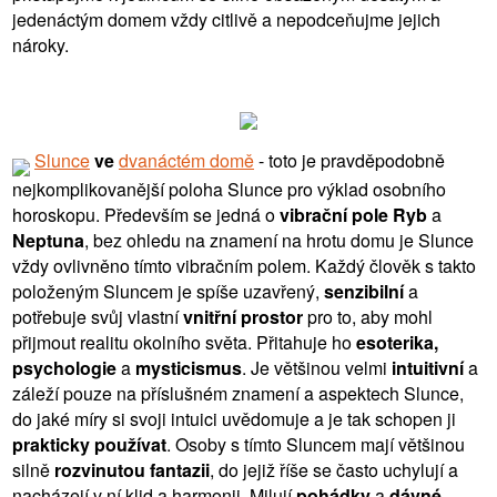
jedenáctým domem vždy citlivě a nepodceňujme jejich
nároky.
Slunce
ve
dvanáctém domě
- toto je pravděpodobně
nejkomplikovanější poloha Slunce pro výklad osobního
horoskopu. Především se jedná o
vibrační pole Ryb
a
Neptuna
, bez ohledu na znamení na hrotu domu je Slunce
vždy ovlivněno tímto vibračním polem. Každý člověk s takto
položeným Sluncem je spíše uzavřený,
senzibilní
a
potřebuje svůj vlastní
vnitřní prostor
pro to, aby mohl
přijmout realitu okolního světa. Přitahuje ho
esoterika,
psychologie
a
mysticismus
. Je většinou velmi
intuitivní
a
záleží pouze na příslušném znamení a aspektech Slunce,
do jaké míry si svoji intuici uvědomuje a je tak schopen ji
prakticky používat
. Osoby s tímto Sluncem mají většinou
silně
rozvinutou fantazii
, do jejiž říše se často uchylují a
nacházejí v ní klid a harmonii. Milují
pohádky
a
dávné