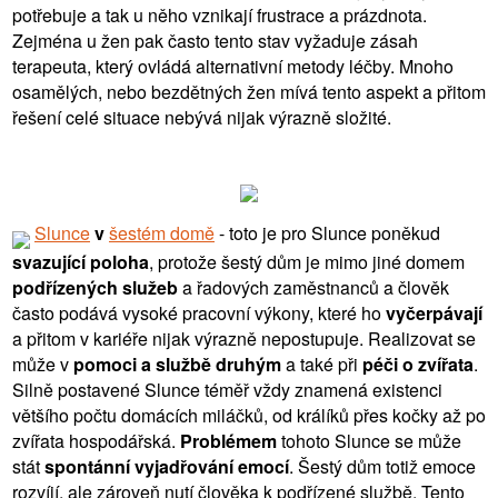
potřebuje a tak u něho vznikají frustrace a prázdnota.
Zejména u žen pak často tento stav vyžaduje zásah
terapeuta, který ovládá alternativní metody léčby. Mnoho
osamělých, nebo bezdětných žen mívá tento aspekt a přitom
řešení celé situace nebývá nijak výrazně složité.
Slunce
v
šestém domě
- toto je pro Slunce poněkud
svazující poloha
, protože šestý dům je mimo jiné domem
podřízených služeb
a řadových zaměstnanců a člověk
často podává vysoké pracovní výkony, které ho
vyčerpávají
a přitom v kariéře nijak výrazně nepostupuje. Realizovat se
může v
pomoci a službě druhým
a také při
péči o zvířata
.
Silně postavené Slunce téměř vždy znamená existenci
většího počtu domácích miláčků, od králíků přes kočky až po
zvířata hospodářská.
Problémem
tohoto Slunce se může
stát
spontánní vyjadřování emocí
. Šestý dům totiž emoce
rozvíjí, ale zároveň nutí člověka k podřízené službě. Tento