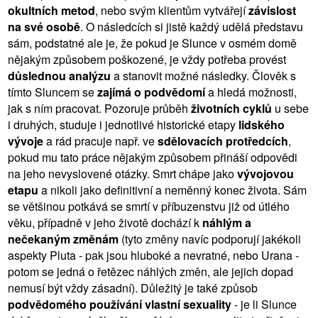
okultních metod
, nebo svým klientům vytvářejí
závislost
na své osobě
. O následcích si jistě každý udělá představu
sám, podstatné ale je, že pokud je Slunce v osmém domě
nějakým způsobem poškozené, je vždy potřeba provést
důslednou analýzu
a stanovit možné následky. Člověk s
tímto Sluncem se
zajímá o podvědomí
a hledá možnosti,
jak s ním pracovat. Pozoruje průběh
životních cyklů
u sebe
i druhých, studuje i jednotlivé historické etapy
lidského
vývoje
a rád pracuje např. ve
sdělovacích protředcích
,
pokud mu tato práce nějakým způsobem přináší odpovědi
na jeho nevyslovené otázky. Smrt chápe jako
vývojovou
etapu
a nikoli jako definitivní a neměnný konec života. Sám
se většinou potkává se smrtí v příbuzenstvu již od útlého
věku, případně v jeho životě dochází k
náhlým a
nečekaným změnám
(tyto změny navíc podporují jakékoli
aspekty Pluta - pak jsou hluboké a nevratné, nebo Urana -
potom se jedná o řetězec náhlých změn, ale jejich dopad
nemusí být vždy zásadní). Důležitý je také způsob
podvědomého používání vlastní sexuality
- je li Slunce