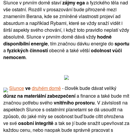
Slunce v prvním domě staví
zájmy ega
a fyzického těla nad
vše ostatní. Rozdíl v prosazování bude přirozeně mezi
znamením Berana, kde se zmíněné vlastnosti projeví ad
absurdum a například Rybami, které se vždy snaží vidět i
širší aspekty svého chování, i když toto pravidlo neplatí vždy
absolutně. Slunce v prvním domě dává vždy
hodně
disponibilní energie
, tím značnou dávku energie do
sportu
a
fyzických činností
obecně a také větší
odolnost vůči
nemocem
.
Slunce
ve
druhém domě
- člověk bude dávat veliký
důraz na materiální zabezpečení
a finance a také bude mít
značnou potřebu svého
vnitřního prostoru
. V závislosti na
aspektech Slunce s ostatními planetami se dá usoudit na
způsob, do jaké míry se osobnost buď bude cítit ohrožena
ve své
osobní integritě
a tak se jí bude snažit upevňovat za
každou cenu, nebo naopak bude správně pracovat s