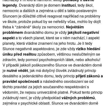
legendy
. Dvanáctý dům je domem
institucí
, tedy škol,
nemocnic a dalších a zejména u dětí s takto postaveným
Sluncem je důležité citlivě reagovat například na problémy
ve škole, protože pokud by se neřešily včas, mohlo by dojít
třeba k "záměně" školy za nemocnici.
Největším
problémem
dvanáctého domu je vždy
jakýkoli negativní
aspekt
a to všech planet, které se v něm nachází, i aspekt
planety, která vládne znamení na jeho hrotu. Je li tedy
Slunce negativně aspektováno, je zde vždy
riziko hledání
úniku před realitou
způsobem, většinou neslučitelným se
zdravím, tedy pomocí psychotropních látek, nebo alkoholu!
V případě jakkoli poškozeného Slunce ve dvanáctém domě
je
nutné vědět
, jak má dotyčný člověk zvládnutý princip
desátého a jedenáctého domu, tedy princip
přijetí zákonů a
pravidel společnosti
a následného osvobození se od
těchto pravidel za jejich současného respektování s
vědomím, že nejsou univerzálně platné. Pokud tento princip
zvládnutý není, je vždy předpoklad
vážných problémů
,
zejména v psychické oblasti. Slunce ve dvanáctém domě