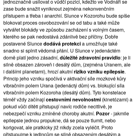
jednoznačně usilovat o vůdčí pozici, kdežto ve Vodnáři se
zase bude snažit vyniknout zejména nekonvenčním
přístupem a třeba i anarchií. Slunce v Kozorohu bude spíše
blokovat proces osvobozování se od tabu a také může
vytvářet blokády ve způsobu zacházení s volným časem,
kterého se pak nedostává zdánlivě bez příčiny. Dobře
postavené Slunce
dodává protekci
a umožňuje také
snadno si splnit vědomá přání. U Slunce v jedenáctém
domě platí jedno zásadní,
důležité zdravotní pravidlo
: je li
silně obsazen zároveň i desátý dům, (zejména Uranem, ale
i dalšími planetami), hrozí akutní
riziko vzniku epilepsie
.
Princip jeho vzniku spočívá v aktivační síle mozkové kůry
vibračním polem Urana (jedenáctý dům) vs. blokující síla
vibračním polem Kozoroha (desátý dům). Tyto konstelace
téměř vždy začínají
cestovními nevolnostmi
(kinetózami) a
pokud vůči dítěti přistupují navíc rodiče necitlivě, je
nebezpečí vzniku zmíněné choroby akutní.
Pozor
- jakmile
epilepsie jednou propukne, dá se pouze tlumit, nebo
korigovat, ale pratkicky již nikdy zcela vyléčit. Proto
přistupujme k jedincům se silně obsazeným desátým a