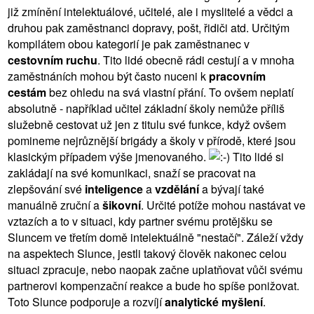
již zmínění intelektuálové, učitelé, ale i myslitelé a vědci a
druhou pak zaměstnanci dopravy, pošt, řidiči atd. Určitým
kompilátem obou kategorií je pak zaměstnanec v
cestovním ruchu
. Tito lidé obecně rádi cestují a v mnoha
zaměstnáních mohou být často nuceni k
pracovním
cestám
bez ohledu na svá vlastní přání. To ovšem neplatí
absolutně - například učitel základní školy nemůže příliš
služebně cestovat už jen z titulu své funkce, když ovšem
pomineme nejrůznější brigády a školy v přírodě, které jsou
klasickým případem výše jmenovaného.
Tito lidé si
zakládají na své komunikaci, snaží se pracovat na
zlepšování své
inteligence
a
vzdělání
a bývají také
manuálně zruční a
šikovní
. Určité potíže mohou nastávat ve
vztazích a to v situaci, kdy partner svému protějšku se
Sluncem ve třetím domě intelektuálně "nestačí". Záleží vždy
na aspektech Slunce, jestli takový člověk nakonec celou
situaci zpracuje, nebo naopak začne uplatňovat vůči svému
partnerovi kompenzační reakce a bude ho spíše ponižovat.
Toto Slunce podporuje a rozvíjí
analytické myšlení
.