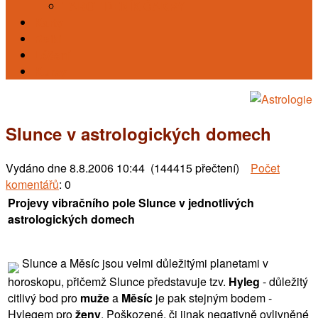
TAROT DENÍK ČAKRY
Karty
Reiki
Léčení
Kursy
Slunce v astrologických domech
Vydáno dne
8.8.2006 10:44 (144415 přečtení)
Počet
komentářů
: 0
Projevy vibračního pole Slunce v jednotlivých
astrologických domech
Slunce a Měsíc jsou velmi důležitými planetami v
horoskopu, přičemž Slunce představuje tzv.
Hyleg
- důležitý
citlivý bod pro
muže
a
Měsíc
je pak stejným bodem -
Hylegem pro
ženy
. Poškozené, či jinak negativně ovlivněné