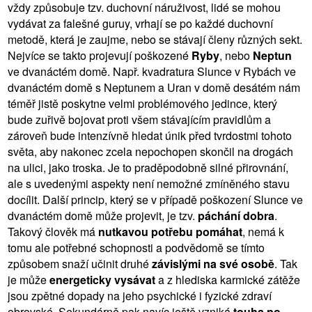
vždy způsobuje tzv. duchovní náruživost, lidé se mohou
vydávat za falešné guruy, vrhají se po každé duchovní
metodě, která je zaujme, nebo se stávají členy různých sekt.
Nejvíce se takto projevují poškozené
Ryby
, nebo
Neptun
ve dvanáctém domě. Např. kvadratura Slunce v Rybách ve
dvanáctém domě s Neptunem a Uran v domě desátém nám
téměř jistě poskytne velmi problémového jedince, který
bude zuřivě bojovat proti všem stávajícím pravidlům a
zároveň bude intenzívně hledat únik před tvrdostmi tohoto
světa, aby nakonec zcela nepochopen skončil na drogách
na ulici, jako troska. Je to praděpodobně silné přirovnání,
ale s uvedenými aspekty není nemožné zmíněného stavu
docílit. Další princip, který se v případě poškození Slunce ve
dvanáctém domě může projevit, je tzv.
páchání dobra
.
Takový člověk má
nutkavou potřebu pomáhat
, nemá k
tomu ale potřebné schopnosti a podvědomě se tímto
způsobem snaží učinit druhé
závislými na své osobě
. Tak
je může
energeticky vysávat
a z hlediska karmické zátěže
jsou zpětné dopady na jeho psychické i fyzické zdraví
obrovské. Sekundárně pak navíc ještě vzniká
touha po