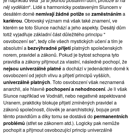
je například věta "
já si jednou postavím dům, protože si na
něj vydělám
". Lidé s harmonicky postaveným Sluncem v
desátém domě
nemívají žádné potíže
se
zaměstnáním
a
kariérou
. Obrovský význam má však také znamení, ve
kterém se toto Slunce nachází a jeho aspekty. Desátý dům
totiž vyjadřuje základní část důležitého principu "
osvobození se", tedy cíle všech mystických učení a tím je
absolutní a
bezvýhradné přijetí
platných společenských
norem, pravidel a zákonů. Pokud je bytost schopna tyto
pravidla a zákony přijmout za vlastní, následně pochopí, že
nejsou univerzálně platné
a dochází v jedenáctém domě k
osvobození od jejich vlivu a přijetí principů vyšších,
univerzálně platných
. Toto osvobození však neznamená
anarchii, ale hlavně
pochopení a nehodnocení
. Je li však
Slunce například ve Vodnáři, nebo negativně aspektované
Uranem, prakticky blokuje přijetí zmíněných pravidel a
zákonů společnosti, člověk je anarchistický, bojuje proti
těmto pravidlům a díky tomu se dostává do
permanentních
problémů
(střet se zákonem atd.). Logicky pak nemůže
pochopit a přijmout osvobozující princip univerzálně