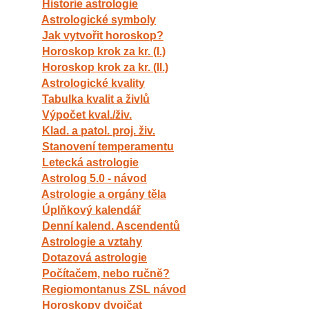
Historie astrologie
Astrologické symboly
Jak vytvořit horoskop?
Horoskop krok za kr. (I.)
Horoskop krok za kr. (II.)
Astrologické kvality
Tabulka kvalit a živlů
Výpočet kval./živ.
Klad. a patol. proj. živ.
Stanovení temperamentu
Letecká astrologie
Astrolog 5.0 - návod
Astrologie a orgány těla
Úplňkový kalendář
Denní kalend. Ascendentů
Astrologie a vztahy
Dotazová astrologie
Počítačem, nebo ručně?
Regiomontanus ZSL návod
Horoskopy dvojčat