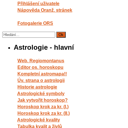
Přihlášení uživatele
Nápověda Oranž. stránek
Fotogalerie ORS
Astrologie - hlavní
Web. Regiomontanus
Editor os. horoskopu
Kompletní astromapa!!
Úv. strana o astrologii
Historie astrologie
Astrologické symboly
Jak vytvořit horoskop?
Horoskop krok za kr. (I.)
Horoskop krok za kr. (II.)
Astrologické kvality
Tabulka kvalit a živlů