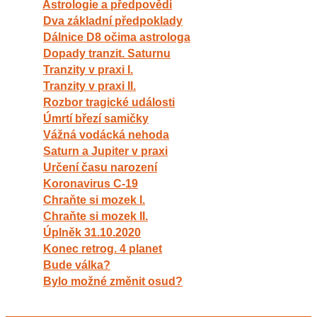
Astrologie a předpovědi
Dva základní předpoklady
Dálnice D8 očima astrologa
Dopady tranzit. Saturnu
Tranzity v praxi I.
Tranzity v praxi II.
Rozbor tragické události
Úmrtí březí samičky
Vážná vodácká nehoda
Saturn a Jupiter v praxi
Určení času narození
Koronavirus C-19
Chraňte si mozek I.
Chraňte si mozek II.
Úplněk 31.10.2020
Konec retrog. 4 planet
Bude válka?
Bylo možné změnit osud?