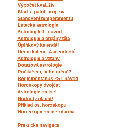
Výpočet kval./živ.
Klad. a patol. proj. živ.
Stanovení temperamentu
Letecká astrologie
Astrolog 5.0 - návod
Astrologie a orgány těla
Úplňkový kalendář
Denní kalend. Ascendentů
Astrologie a vztahy
Dotazová astrologie
Počítačem, nebo ručně?
Regiomontanus ZSL návod
Horoskopy dvojčat
Astrologie online!
Hodnoty planet!
Příklad os. horoskopu
Horoskopy online zdarma
Praktická navigace