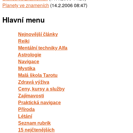
Planety ve znameních
(14.2.2006 08:47)
Hlavní menu
Nejnovější články
Reiki
Mentální techniky Alfa
Astrologie
Navigace
Mystika
Malá škola Tarotu
Zdravá výživa
Ceny, kursy a služby
Zajímavosti
Praktická navigace
Příroda
Létání
Seznam rubrik
15 nejčtenějších