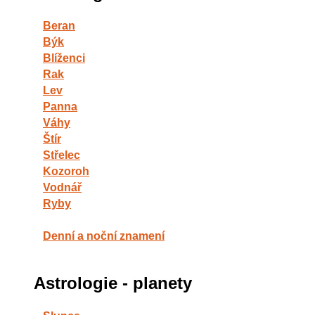
Beran
Býk
Blíženci
Rak
Lev
Panna
Váhy
Štír
Střelec
Kozoroh
Vodnář
Ryby
Denní a noční znamení
Astrologie - planety