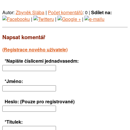
Autor:
Zbyněk Slába
|
Počet komentářů
: 0 |
Sdílet na:
|
|
|
Napsat komentář
(Registrace nového uživatele)
*Napište číslicemi jednadvasedm:
*Jméno:
Heslo: (Pouze pro registrované)
*Titulek: