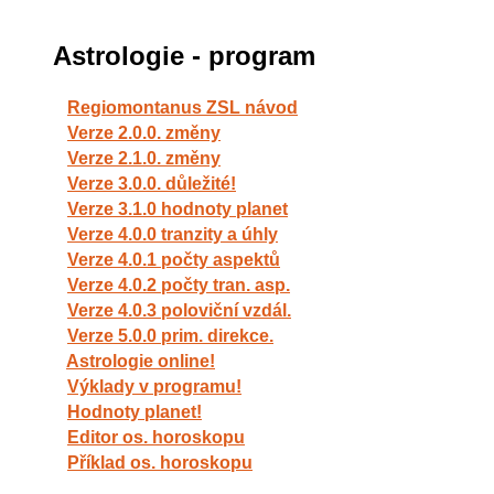
Astrologie - program
Regiomontanus ZSL návod
Verze 2.0.0. změny
Verze 2.1.0. změny
Verze 3.0.0. důležité!
Verze 3.1.0 hodnoty planet
Verze 4.0.0 tranzity a úhly
Verze 4.0.1 počty aspektů
Verze 4.0.2 počty tran. asp.
Verze 4.0.3 poloviční vzdál.
Verze 5.0.0 prim. direkce.
Astrologie online!
Výklady v programu!
Hodnoty planet!
Editor os. horoskopu
Příklad os. horoskopu