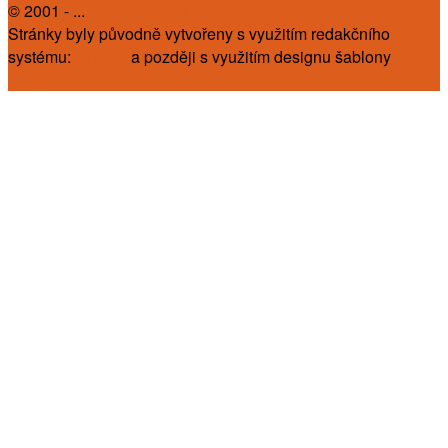
© 2001 - ...
Zbyněk Slába
Stránky byly původně vytvořeny s využitím redakčního
systému:
PhpRS
a později s využitím designu šablony
Word
Press