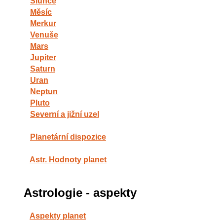
Slunce
Měsíc
Merkur
Venuše
Mars
Jupiter
Saturn
Uran
Neptun
Pluto
Severní a jižní uzel
Planetární dispozice
Astr. Hodnoty planet
Astrologie - aspekty
Aspekty planet