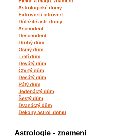
Elektr. a magn. znamení
Astrologické domy
Extrovert / introvert
Důležité astr. domy
Ascendent
Descendent
Druhý dům
Osmý dům
Třetí dům
Devátý dům
Čtvrtý dům
Desátý dům
Pátý dům
Jedenáctý dům
Šestý dům
Dvanáctý dům
Dekany astrol. domů
Astrologie - znamení