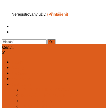
Neregistrovaný uživ.
(Přihlášení)
Menu...
X
Hlavní
Články
Diskuse
Astrologie
Kart. deník
TAROT. DENÍK KLASICKÝ
MARIÁŠ. DENÍK KLASICKÝ
TAROT DENÍK ZDRAVÍ
TAROT DENÍK ČAKRY