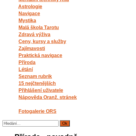
Astrologie
Navigace
Mystika
Malá škola Tarotu
Zdravá výživa
Ceny, kursy a služby
Zajímavosti
Praktická navigace
Příroda
Létání
Seznam rubrik
15 nejčtenějších
Přihlášení uživatele
Nápověda Oranž. stránek
Fotogalerie ORS