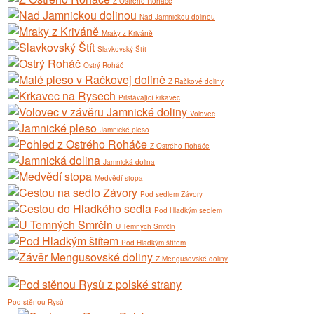
Z Ostrého Roháče
Nad Jamnickou dolinou
Mraky z Kriváně
Slavkovský Štít
Ostrý Roháč
Z Račkové doliny
Přistávající krkavec
Volovec
Jamnické pleso
Z Ostrého Roháče
Jamnická dolina
Medvědí stopa
Pod sedlem Závory
Pod Hladkým sedlem
U Temných Smrčin
Pod Hladkým štítem
Z Mengusovské doliny
Pod stěnou Rysů