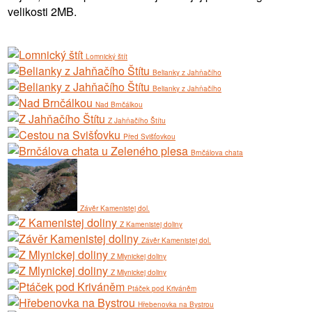
velikosti 2MB.
Lomnický štít
Belianky z Jahňačího
Belianky z Jahňačího
Nad Brnčálkou
Z Jahňačího Štítu
Před Svišťovkou
Brnčálova chata
Závěr Kamenistej dol.
Z Kamenistej doliny
Závěr Kamenistej dol.
Z Mlynickej doliny
Z Mlynickej doliny
Ptáček pod Kriváněm
Hřebenovka na Bystrou