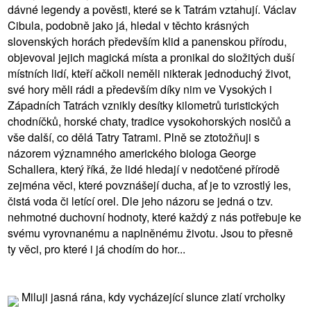
dávné legendy a pověsti, které se k Tatrám vztahují. Václav
Cibula, podobně jako já, hledal v těchto krásných
slovenských horách především klid a panenskou přírodu,
objevoval jejich magická místa a pronikal do složitých duší
místních lidí, kteří ačkoli neměli nikterak jednoduchý život,
své hory měli rádi a především díky nim ve Vysokých i
Západních Tatrách vznikly desítky kilometrů turistických
chodníčků, horské chaty, tradice vysokohorských nosičů a
vše další, co dělá Tatry Tatrami. Plně se ztotožňuji s
názorem významného amerického biologa George
Schallera, který říká, že lidé hledají v nedotčené přírodě
zejména věci, které povznášejí ducha, ať je to vzrostlý les,
čistá voda či letící orel. Dle jeho názoru se jedná o tzv.
nehmotné duchovní hodnoty, které každý z nás potřebuje ke
svému vyrovnanému a naplněnému životu. Jsou to přesně
ty věci, pro které i já chodím do hor...
Miluji jasná rána, kdy vycházející slunce zlatí vrcholky