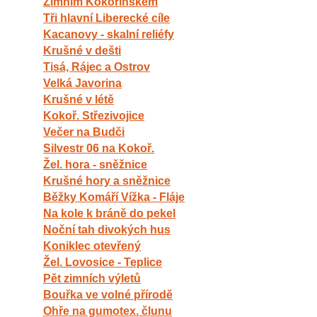
Zimním Kokořínskem
Tři hlavní Liberecké cíle
Kacanovy - skalní reliéfy
Krušné v dešti
Tisá, Rájec a Ostrov
Velká Javorina
Krušné v létě
Kokoř. Střezivojice
Večer na Budči
Silvestr 06 na Kokoř.
Žel. hora - sněžnice
Krušné hory a sněžnice
Běžky Komáří Vížka - Fláje
Na kole k bráně do pekel
Noční tah divokých hus
Koniklec otevřený
Žel. Lovosice - Teplice
Pět zimních výletů
Bouřka ve volné přírodě
Ohře na gumotex. člunu