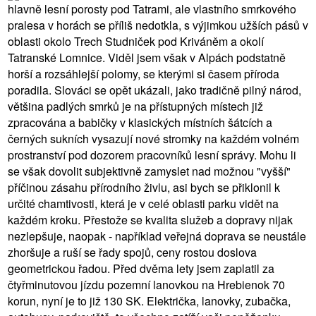
hlavně lesní porosty pod Tatrami, ale vlastního smrkového
pralesa v horách se příliš nedotkla, s výjimkou užších pásů v
oblasti okolo Trech Studniček pod Kriváněm a okolí
Tatranské Lomnice. Viděl jsem však v Alpách podstatně
horší a rozsáhlejší polomy, se kterými si časem příroda
poradila. Slováci se opět ukázali, jako tradičně pilný národ,
většina padlých smrků je na přístupných místech již
zpracována a babičky v klasických místních šátcích a
černých sukních vysazují nové stromky na každém volném
prostranství pod dozorem pracovníků lesní správy. Mohu li
se však dovolit subjektivně zamyslet nad možnou "vyšší"
příčinou zásahu přírodního živlu, asi bych se přiklonil k
určité chamtivosti, která je v celé oblasti parku vidět na
každém kroku. Přestože se kvalita služeb a dopravy nijak
nezlepšuje, naopak - například veřejná doprava se neustále
zhoršuje a ruší se řady spojů, ceny rostou doslova
geometrickou řadou. Před dvěma lety jsem zaplatil za
čtyřminutovou jízdu pozemní lanovkou na Hrebienok 70
korun, nyní je to již 130 SK. Električka, lanovky, zubačka,