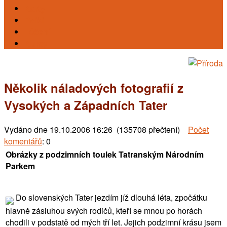
Karty
Reiki
Léčení
Kursy
Několik náladových fotografií z
Vysokých a Západních Tater
Vydáno dne
19.10.2006 16:26 (135708 přečtení)
Počet
komentářů
: 0
Obrázky z podzimních toulek Tatranským Národním
Parkem
Do slovenských Tater jezdím jíž dlouhá léta, zpočátku
hlavně zásluhou svých rodičů, kteří se mnou po horách
chodili v podstatě od mých tří let. Jejich podzimní krásu jsem