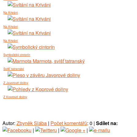
Na Kriváni
Na Kriváni
Na Kriváni
Symbolický cintorín
Svišť tatranský
Z Javorové doliny
Z Koprové doliny
Autor:
Zbyněk Slába
|
Počet komentářů
: 0 |
Sdílet na:
|
|
|