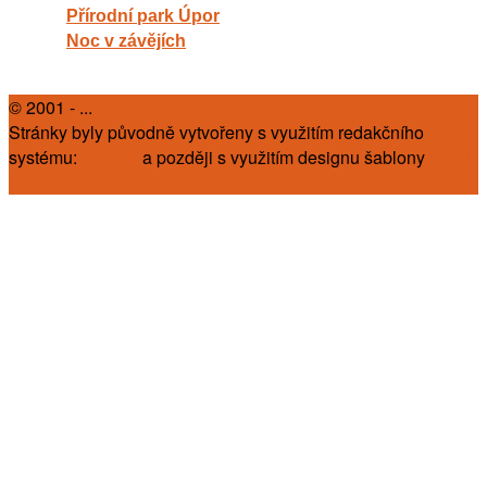
Přírodní park Úpor
Noc v závějích
© 2001 - ...
Zbyněk Slába
Stránky byly původně vytvořeny s využitím redakčního
systému:
PhpRS
a později s využitím designu šablony
Word
Press