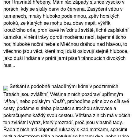
hor i travnaté hřebeny. Mám rád západy slunce vysoko v
horách, kdy se skály barví do červena. Zasyčení větru v
kamenech, mraky hluboko pode mnou, zpěv horských
potoků, ze kterých se mohu bez obav napít, výkřik
kroužícího orla, pronikavé hvízdnutí sviště, tiché zapískání
kamzíka, vlnění trávy oproti modrému nebi, tajemné ticho
hor, hluboké noční nebe s Mléčnou dráhou nad hlavou, to
všechno jsou věci, které moji duši oslovují stejně hluboce,
jako duši Indiána v prérii jarní píseň táhnoucích divokých
hus...
Setkání s podobně naladěnými lidmi v podzimních
Tatrách jsou zvláštní. Většina z nich pozdraví upřímným
"Ahoj"
, nebo polským
"Češť"
, prohodíme pár slov o cíli své
cesty, podáme si třeba placatici s trochou slivovice a
pokračujeme každý svou cestou. Většina z nich má v očích
ten zvláštní výraz, který prozradí, proč jsou vlastně tady.
Řada z nich má objemné ruksaky s kadimatkami, spacími
pytli a dostatkem jídla a potulují se horami dva, nebo i více