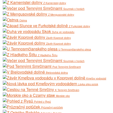
Z Kamenistej doliny
Soumrak v horách
Z Mengusovské doliny
Ostrva
Z Furkotské doliny
Duha ve vodopádu
Závěr Koprové doliny
Závěr Koprové doliny
U Temnosmčianského plesa
Z Hladkého Štítu
Soumrak v horách
Pod Temnými Smrčinami
Bielovodská dolina
Kmeťov vodopád
Lávka přes potok
K Temným Smrčinám
Morskie oko
Pohled z Rysů
Průzračný potůček