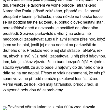
dní. Přestože je táboření ve volné přírodě Tatranského
Národního Parku přísně zakázáno, připadá mi, že prosté
přespání v lesním přístřešku, nebo někde na horské louce
se na podzim tak nějak toleruje, pokud člověk nestaví stan,
nerozdělává oheň a nezasahuje necitlivě do přírodního
prostředí. Správce parkoviště s vlídnýma očima mě
nedoporučil zaparkovat auto u hlavní silnice přes noc, když
jsem se ho ptal, jestli jej mohu nechat na parkovišti do
druhého dne. Přestože vedle něj stál strážce TaNaPu, řekl
mi, abych si svůj vůz raději zaparkoval u něj před hájovnou,
tam, kde je zákaz vjezdu, že to bude bezpečnější. Hajnému
stačilo vysvětlit, že auto bude u hájovny do druhého dne a
dále se na nic neptal. Přesto to však neznamená, že vás při
spaní ve volné přírodě nemůže pokutovat lesní strážce.
Věřím však, že lidé, kteří mají tatranskou přírodu rádi, si
vzájemně nebudou dělat problémy...
Pověstná větrná kalamita z roku 2004 zredukovala