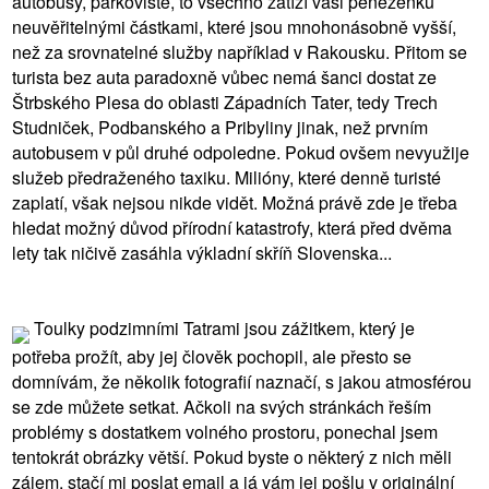
autobusy, parkoviště, to všechno zatíží vaši peněženku
neuvěřitelnými částkami, které jsou mnohonásobně vyšší,
než za srovnatelné služby například v Rakousku. Přitom se
turista bez auta paradoxně vůbec nemá šanci dostat ze
Štrbského Plesa do oblasti Západních Tater, tedy Trech
Studniček, Podbanského a Pribyliny jinak, než prvním
autobusem v půl druhé odpoledne. Pokud ovšem nevyužije
služeb předraženého taxiku. Milióny, které denně turisté
zaplatí, však nejsou nikde vidět. Možná právě zde je třeba
hledat možný důvod přírodní katastrofy, která před dvěma
lety tak ničivě zasáhla výkladní skříň Slovenska...
Toulky podzimními Tatrami jsou zážitkem, který je
potřeba prožít, aby jej člověk pochopil, ale přesto se
domnívám, že několik fotografií naznačí, s jakou atmosférou
se zde můžete setkat. Ačkoli na svých stránkách řeším
problémy s dostatkem volného prostoru, ponechal jsem
tentokrát obrázky větší. Pokud byste o některý z nich měli
zájem, stačí mi poslat email a já vám jej pošlu v originální