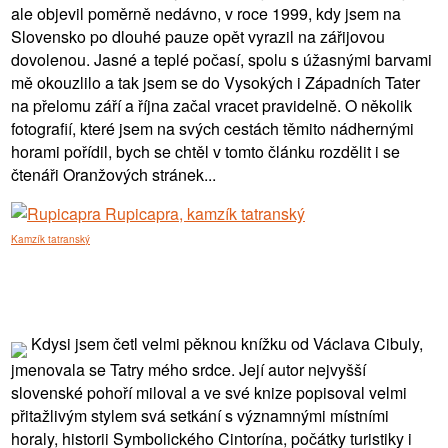
ale objevil poměrně nedávno, v roce 1999, kdy jsem na
Slovensko po dlouhé pauze opět vyrazil na zářijovou
dovolenou. Jasné a teplé počasí, spolu s úžasnými barvami
mě okouzlilo a tak jsem se do Vysokých i Západních Tater
na přelomu září a října začal vracet pravidelně. O několik
fotografií, které jsem na svých cestách těmito nádhernými
horami pořídil, bych se chtěl v tomto článku rozdělit i se
čtenáři Oranžových stránek...
Kamzík tatranský
Kdysi jsem četl velmi pěknou knížku od Václava Cibuly,
jmenovala se Tatry mého srdce. Její autor nejvyšší
slovenské pohoří miloval a ve své knize popisoval velmi
přitažlivým stylem svá setkání s významnými místními
horaly, historii Symbolického Cintorína, počátky turistiky i