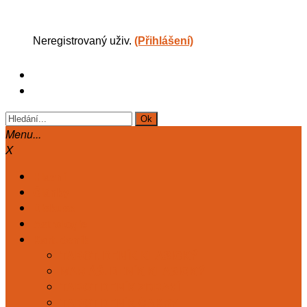
Neregistrovaný uživ.
(Přihlášení)
Menu...
X
Hlavní
Články
Diskuse
Astrologie
Kart. deník
TAROT. DENÍK KLASICKÝ
MARIÁŠ. DENÍK KLASICKÝ
TAROT DENÍK ZDRAVÍ
TAROT DENÍK ČAKRY