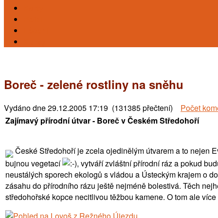
Karty
Reiki
Léčení
Kursy
Boreč - zelené rostliny na sněhu
Vydáno dne
29.12.2005 17:19 (131385 přečtení)
Počet kom
Zajímavý přírodní útvar - Boreč v Českém Středohoří
České Středohoří je zcela ojedinělým útvarem a to nejen E
bujnou vegetací
, vytváří zvláštní přírodní ráz a pokud bu
neustálých sporech ekologů s vládou a Ústeckým krajem o dostav
zásahu do přírodního rázu ještě nejméně bolestivá. Těch nejh
středohořské kopce necitlivou těžbou kamene. O tom ale více 