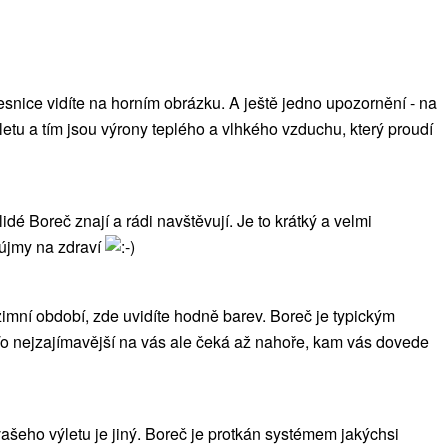
esnice vidíte na horním obrázku. A ještě jedno upozornění - na
etu a tím jsou výrony teplého a vlhkého vzduchu, který proudí
é Boreč znají a rádi navštěvují. Je to krátký a velmi
 újmy na zdraví
zimní období, zde uvidíte hodně barev. Boreč je typickým
. To nejzajímavější na vás ale čeká až nahoře, kam vás dovede
vašeho výletu je jiný. Boreč je protkán systémem jakýchsi