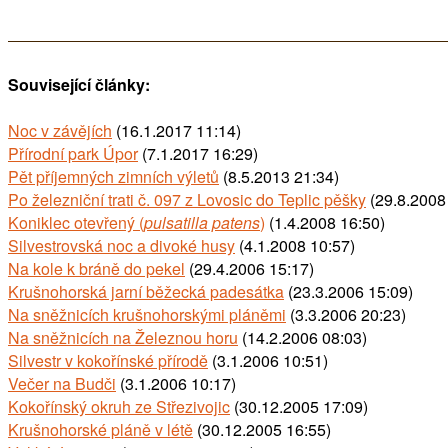
Související články:
Noc v závějích
(16.1.2017 11:14)
Přírodní park Úpor
(7.1.2017 16:29)
Pět příjemných zimních výletů
(8.5.2013 21:34)
Po železniční trati č. 097 z Lovosic do Teplic pěšky
(29.8.2008
Koniklec otevřený (
pulsatilla patens
)
(1.4.2008 16:50)
Silvestrovská noc a divoké husy
(4.1.2008 10:57)
Na kole k bráně do pekel
(29.4.2006 15:17)
Krušnohorská jarní běžecká padesátka
(23.3.2006 15:09)
Na sněžnicích krušnohorskými pláněmi
(3.3.2006 20:23)
Na sněžnicích na Železnou horu
(14.2.2006 08:03)
Silvestr v kokořínské přírodě
(3.1.2006 10:51)
Večer na Budči
(3.1.2006 10:17)
Kokořínský okruh ze Střezivojic
(30.12.2005 17:09)
Krušnohorské pláně v létě
(30.12.2005 16:55)