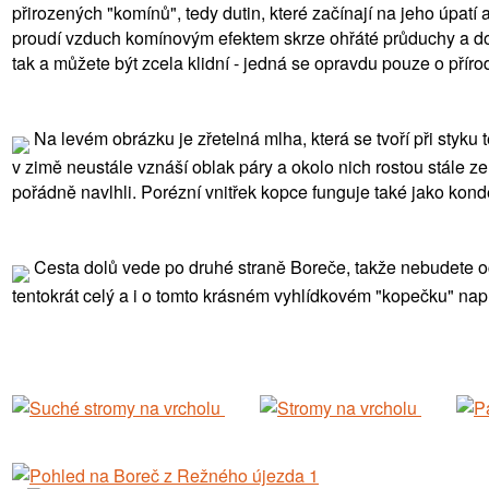
přirozených "komínů", tedy dutin, které začínají na jeho úpat
proudí vzduch komínovým efektem skrze ohřáté průduchy a dos
tak a můžete být zcela klidní - jedná se opravdu pouze o pří
Na levém obrázku je zřetelná mlha, která se tvoří při styku 
v zimě neustále vznáší oblak páry a okolo nich rostou stále ze
pořádně navlhli. Porézní vnitřek kopce funguje také jako kond
Cesta dolů vede po druhé straně Boreče, takže nebudete ochu
tentokrát celý a i o tomto krásném vyhlídkovém "kopečku" napí