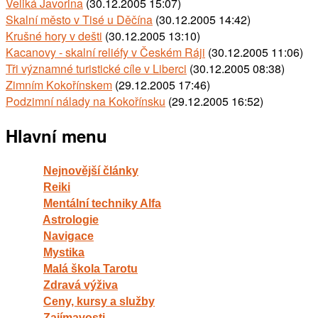
Veliká Javorina
(30.12.2005 15:07)
Skalní město v Tisé u Děčína
(30.12.2005 14:42)
Krušné hory v dešti
(30.12.2005 13:10)
Kacanovy - skalní reliéfy v Českém Ráji
(30.12.2005 11:06)
Tři významné turistické cíle v Liberci
(30.12.2005 08:38)
Zimním Kokořínskem
(29.12.2005 17:46)
Podzimní nálady na Kokořínsku
(29.12.2005 16:52)
Hlavní menu
Nejnovější články
Reiki
Mentální techniky Alfa
Astrologie
Navigace
Mystika
Malá škola Tarotu
Zdravá výživa
Ceny, kursy a služby
Zajímavosti