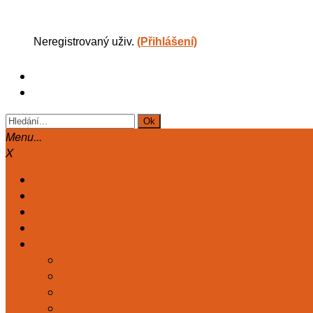
Neregistrovaný uživ.
(Přihlášení)
Menu...
X
Hlavní
Články
Diskuse
Astrologie
Kart. deník
TAROT. DENÍK KLASICKÝ
MARIÁŠ. DENÍK KLASICKÝ
TAROT DENÍK ZDRAVÍ
TAROT DENÍK ČAKRY