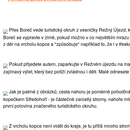
Přes Boreč vede turistický okruh z vesničky Režný Újezd, kt
Boreč se vypravte v zimě, pokud možno v co největším mrazu a
z děr na vrcholu kopce a "způsobuje" například to, že i v třes
Pokud přijedete autem, zaparkujte v Režném újezdu na malém 
zajímavý výlet, který bez potíží zvládnou i děti. Malé odnese
Jak je patrné z obrázků, cesta nahoru je poměrně pohodlná a
kopečkem Středohoří - je částečně zarostlý stromy, nahoře mís
první polovina značeného turistického okruhu.
Z vrcholu kopce není vidět do kraje, je tu příliš mnoho str