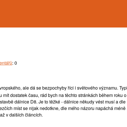
entářů
: 0
vropského, ale dá se bezpochyby říci i světového významu. Typi
du mít dostatek času, rád bych na těchto stránkách během roku o 
bě dálnice D8. Je to těžké - dálnice někudy vést musí a dle méh
ezčích míst se nijak nedotkne, dle mého názoru napáchá méně š
až v dalších článcích.