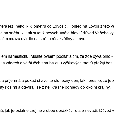
erá leží několik kilometrů od Lovosic. Pohled na Lovoš z této v
 na sněhu. Jinak si totiž nevychutnáte hlavní důvod Vašeho výl
kutém mrazu uvidíte na sněhu růst květiny a trávu.
naměstíčku. Musíte ovšem počítat s tím, že zde bývá plno - lid
te na zádech a větší těch zhruba 200 výškových metrů přežijí bez
 příjemná a pokud si zvolíte slunečný den, tak i přes to, že je 
ty řidšími a otevírají se z něj krásné pohledy do okolní krajiny
omů, jak je ostatně zřejmé z obou obrázků. To ale nevadí. Důvod 