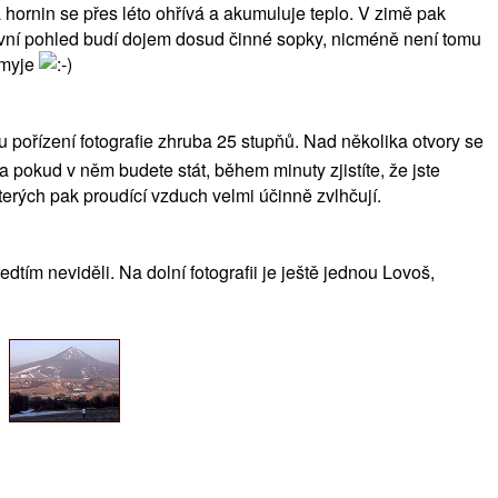
 hornin se přes léto ohřívá a akumuluje teplo. V zimě pak
rvní pohled budí dojem dosud činné sopky, nicméně není tomu
omyje
ku pořízení fotografie zhruba 25 stupňů. Nad několika otvory se
a pokud v něm budete stát, během minuty zjistíte, že jste
terých pak proudící vzduch velmi účinně zvlhčují.
tím neviděli. Na dolní fotografii je ještě jednou Lovoš,