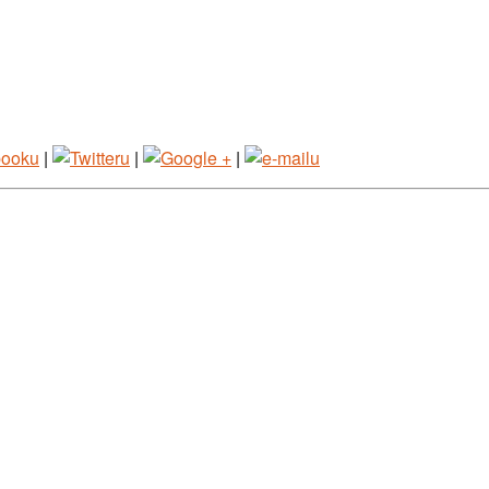
|
|
|