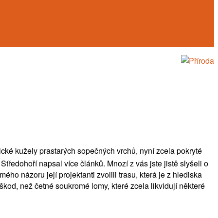
cké kužely prastarých sopečných vrchů, nyní zcela pokryté
Středohoří napsal více článků. Mnozí z vás jste jistě slyšeli o
o názoru její projektanti zvolili trasu, která je z hlediska
kod, než četné soukromé lomy, které zcela likvidují některé