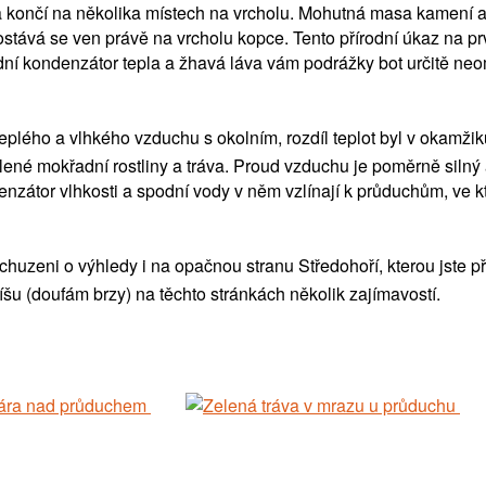
í a končí na několika místech na vrcholu. Mohutná masa kamení a
tává se ven právě na vrcholu kopce. Tento přírodní úkaz na p
rodní kondenzátor tepla a žhavá láva vám podrážky bot určitě ne
teplého a vlhkého vzduchu s okolním, rozdíl teplot byl v okamži
lené mokřadní rostliny a tráva. Proud vzduchu je poměrně silný 
enzátor vlhkosti a spodní vody v něm vzlínají k průduchům, ve k
zeni o výhledy i na opačnou stranu Středohoří, kterou jste před
šu (doufám brzy) na těchto stránkách několik zajímavostí.