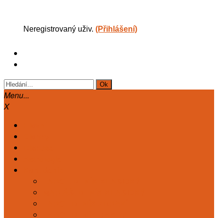
Neregistrovaný uživ.
(Přihlášení)
Menu...
X
Hlavní
Články
Diskuse
Astrologie
Kart. deník
TAROT. DENÍK KLASICKÝ
MARIÁŠ. DENÍK KLASICKÝ
TAROT DENÍK ZDRAVÍ
TAROT DENÍK ČAKRY