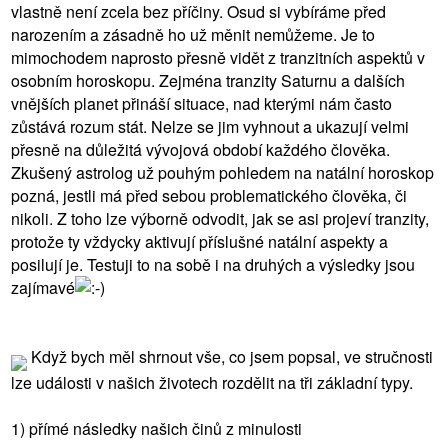
vlastně není zcela bez příčiny. Osud si vybíráme před
narozením a zásadně ho už měnit nemůžeme. Je to
mimochodem naprosto přesně vidět z tranzitních aspektů v
osobním horoskopu. Zejména tranzity Saturnu a dalších
vnějších planet přináší situace, nad kterými nám často
zůstává rozum stát. Nelze se jim vyhnout a ukazují velmi
přesně na důležitá vývojová období každého člověka.
Zkušený astrolog už pouhým pohledem na natální horoskop
pozná, jestli má před sebou problematického člověka, či
nikoli. Z toho lze výborně odvodit, jak se asi projeví tranzity,
protože ty vždycky aktivují příslušné natální aspekty a
posilují je. Testuji to na sobě i na druhých a výsledky jsou
zajímavé
Když bych měl shrnout vše, co jsem popsal, ve stručnosti
lze události v našich životech rozdělit na tři základní typy.
1) přímé následky našich činů z minulosti