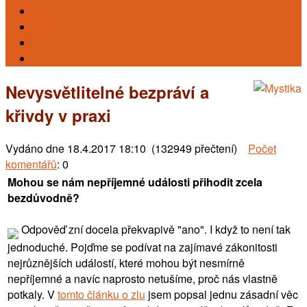
Karty
Reiki
Léčení
Kursy
Nevysvětlitelné bezpráví a
křivdy v praxi
Vydáno dne
18.4.2017 18:10 (132949 přečtení)
Počet
komentářů
: 0
Mohou se nám nepříjemné události přihodit zcela
bezdůvodně?
Odpověď zní docela překvapivě "ano". I když to není tak
jednoduché. Pojďme se podívat na zajímavé zákonitosti
nejrůznějších událostí, které mohou být nesmírně
nepříjemné a navíc naprosto netušíme, proč nás vlastně
potkaly. V
tomto článku o zlu
jsem popsal jednu zásadní věc