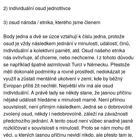
2) individuální osud jednotlivce
3) osud národa / etnika, kterého jsme členem
Body jedna a dvě se úzce vztahují k číslu jedna, protože
osud je vždy následkem jednání v minulosti, událostí, činů,
individuální a kolektivní paměti, atd. Osud našeho etnika
nás ovlivňuje, ať chceme, nebo nechceme. I z tohoto důvodu
se například špatně asimilovali Turci v Německu. Přestože
měli dokonalé podmínky a rovné prostředí, nedokázali je
využít a zůstali mentálně ukotveni v zemi, kde by běžný
Evropan příliš žít nechtěl. Největší vliv má ale osud
individuální. A právě tady se někdy stane, že jasnou příčinu
nějaké události hledáme v minulosti marně. Není přímou
souvislostí, není přímým následkem. Jedná se o dobrovolně
zvolený osud, někdy i nedobrovolně, záleží na závažnosti
předchozího jednání. A tento osud není vůbec snadné jasně
rozklíčovat v souvislosti s minulostí. Proto se nám mohu dít
věci, u kterých jasnou příčinu nevidí nikdo, ale přesto tam je,