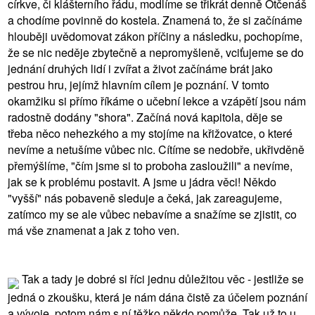
církve, či klášterního řádu, modlíme se třikrát denně Otčenáš
a chodíme povinně do kostela. Znamená to, že si začínáme
hlouběji uvědomovat zákon příčiny a následku, pochopíme,
že se nic neděje zbytečně a nepromyšleně, vciťujeme se do
jednání druhých lidí i zvířat a život začínáme brát jako
pestrou hru, jejímž hlavním cílem je poznání. V tomto
okamžiku si přímo říkáme o učební lekce a vzápětí jsou nám
radostně dodány "shora". Začíná nová kapitola, děje se
třeba něco nehezkého a my stojíme na křižovatce, o které
nevíme a netušíme vůbec nic. Cítíme se nedobře, ukřivděně
přemýšlíme, "čím jsme si to proboha zasloužili" a nevíme,
jak se k problému postavit. A jsme u jádra věci! Někdo
"vyšší" nás pobaveně sleduje a čeká, jak zareagujeme,
zatímco my se ale vůbec nebavíme a snažíme se zjistit, co
má vše znamenat a jak z toho ven.
Tak a tady je dobré si říci jednu důležitou věc - jestliže se
jedná o zkoušku, která je nám dána čistě za účelem poznání
a vývoje, potom nám s ní těžko někdo pomůže. Tak už to u