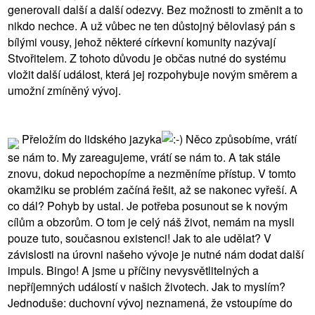
generovali další a další odezvy. Bez možnosti to změnit a to
nikdo nechce. A už vůbec ne ten důstojný bělovlasý pán s
bílými vousy, jehož některé církevní komunity nazývají
Stvořitelem. Z tohoto důvodu je občas nutné do systému
vložit další událost, která jej rozpohybuje novým směrem a
umožní zmíněný vývoj.
Přeložím do lidského jazyka
Něco způsobíme, vrátí
se nám to. My zareagujeme, vrátí se nám to. A tak stále
znovu, dokud nepochopíme a nezměníme přístup. V tomto
okamžiku se problém začíná řešit, až se nakonec vyřeší. A
co dál? Pohyb by ustal. Je potřeba posunout se k novým
cílům a obzorům. O tom je celý náš život, nemám na mysli
pouze tuto, současnou existenci! Jak to ale udělat? V
závislosti na úrovni našeho vývoje je nutné nám dodat další
impuls. Bingo! A jsme u příčiny nevysvětlitelných a
nepříjemných událostí v našich životech. Jak to myslím?
Jednoduše: duchovní vývoj neznamená, že vstoupíme do