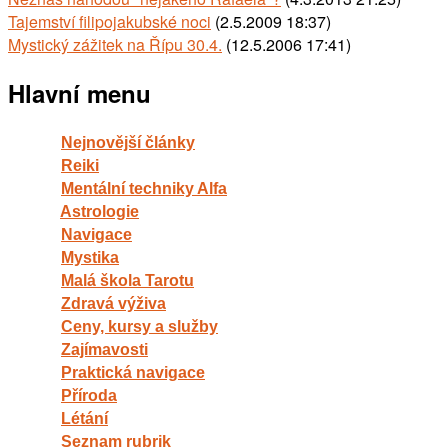
Tajemství filipojakubské noci
(2.5.2009 18:37)
Mystický zážitek na Řípu 30.4.
(12.5.2006 17:41)
Hlavní menu
Nejnovější články
Reiki
Mentální techniky Alfa
Astrologie
Navigace
Mystika
Malá škola Tarotu
Zdravá výživa
Ceny, kursy a služby
Zajímavosti
Praktická navigace
Příroda
Létání
Seznam rubrik