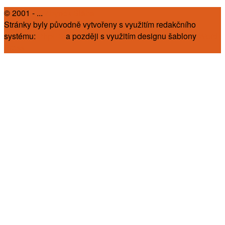
© 2001 - ...
Zbyněk Slába
Stránky byly původně vytvořeny s využitím redakčního
systému:
PhpRS
a později s využitím designu šablony
Word
Press