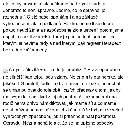
ale to my nevíme a tak naříkáme nad zlým osudem.
Jenomže to není správné. Jediné, co je správné, je
rozhodnutí. Čistě naše, spontánní a na základě
vyhodnocení fakt a podkladů. Rozhodneme li se dobře,
pokud neublížíme a nezpůsobíme zlo a utrpení, potom jsme
uspěli a složili zkoušku. Tady je příčina těch událostí, se
kterými si nevíme rady a nad kterými pak regresní terapeut
bezradně krčí rameny.
A nyní důležitá věc - co to je neublížit? Pravděpodobně
nejsilnější kapitolou jsou vztahy. Nejenom ty partnerské, ale
jakékoli. S přáteli, rodiči, atd. Je nesmírně těžké, nenechat
se vmanipulovat do role oběti cizích představ o tom, jak by
měl vypadat náš život z jejich pohledu! Dokonce ani náš
rodič nemá právo nám diktovat, jak máme žít a co máme
dělat. Vážná nemoc někoho blízkého může být pouze velmi
vyhroceným způsobem, jak si přitáhnout naší pozornost.
Opravdu. Neznamená to ale, že se na trpícího sobecky