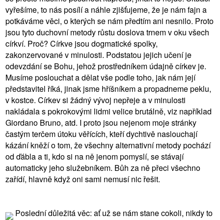
vyřešíme, to nás posílí a náhle zjišťujeme, že je nám fajn a
potkáváme věci, o kterých se nám předtím ani nesnilo. Proto
jsou tyto duchovní metody růstu doslova trnem v oku všech
církví. Proč? Církve jsou dogmatické spolky,
zakonzervované v minulosti. Podstatou jejich učení je
odevzdání se Bohu, jehož prostředníkem údajně církev je.
Musíme poslouchat a dělat vše podle toho, jak nám její
představitel říká, jinak jsme hříšníkem a propadneme peklu,
v kostce. Církev si žádný vývoj nepřeje a v minulosti
nakládala s pokrokovými lidmi velice brutálně, viz například
Giordano Bruno, atd. I proto jsou nejenom moje stránky
častým terčem útoku věřících, kteří dychtivě naslouchají
kázání kněží o tom, že všechny alternativní metody pochází
od ďábla a ti, kdo si na ně jenom pomyslí, se stávají
automaticky jeho služebníkem. Bůh za ně přeci všechno
zařídí, hlavně když oni sami nemusí nic řešit.
Poslední důležitá věc: ať už se nám stane cokoli, nikdy to