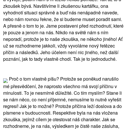
zkoušek bývá. Navštívíme li zkušenou kartářku, ona
vyhodnotí situaci správně a buď nás nenápadně navede,
nebo nám rovnou řekne, že si budeme muset poradit sami.
A přesně o tom to je. Jsme postaveni před rozhodnutí, které
je pouze a jenom na nás. Nikdo na světě nám s ním
neporadí, protože je to naše zkouška, ne někoho jiného! Ať
už se rozhodneme jakkoli, vždy vyvoláme nový řetězec
příčin a následků. Jeho účelem není nic jiného, než další
poznání, jak to tady vlastně chodí. Tak je to jednoduché.
Proč o tom vlastně píšu? Protože se poněkud narušilo
mé přesvědčení, že naprosto všechno má svojí příčinu v
minulosti. To je nesmírně důležité. Co tím myslím? Stane li
se nám něco, co není příjemné, nemusíme to nutně vyřešit
regresí! Jak je to možné? Protože příčina leží doslova a do
písmene v budoucnosti. Respektive byla na nás vložena
zkouška, jejímž cílem je otestovat náš charakter. Jak se
rozhodneme, je na nás, výsledkem je čistě naše zásluha,