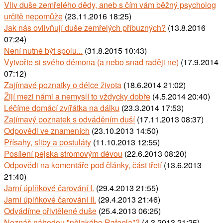
Vliv duše zemřelého dědy, aneb s čím vám běžný psycholog
určitě nepomůže
(23.11.2016 18:25)
Jak nás ovlivňují duše zemřelých příbuzných?
(13.8.2016
07:24)
Není nutné být spolu...
(31.8.2015 10:43)
Vytvořte si svého démona (a nebo snad raději ne)
(17.9.2014
07:12)
Zajímavé poznatky o délce života
(18.6.2014 21:02)
Žijí mezi námi a nemyslí to vždycky dobře
(4.5.2014 20:40)
Léčíme domácí zvířátka na dálku
(23.3.2014 17:53)
Zajímavý poznatek s odváděním duší
(17.11.2013 08:37)
Odpovědi ve znameních
(23.10.2013 14:50)
Přísahy, sliby a postuláty
(11.10.2013 12:55)
Posílení pejska stromovým dévou
(22.6.2013 08:20)
Odpovědi na komentáře pod články, část třetí
(13.6.2013
21:40)
Jarní úplňkové čarování I.
(29.4.2013 21:55)
Jarní úplňkové čarování II.
(29.4.2013 21:46)
Odvádíme přivtělené duše
(25.4.2013 06:25)
Neznáš náhodou "nějakého Rafaela"?
(4.3.2013 21:25)