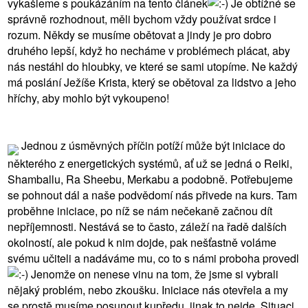
vykašleme s poukázáním na tento článek
Je obtížné se
správně rozhodnout, měli bychom vždy používat srdce i
rozum. Někdy se musíme obětovat a jindy je pro dobro
druhého lepší, když ho necháme v problémech plácat, aby
nás nestáhl do hloubky, ve které se sami utopíme. Ne každý
má poslání Ježíše Krista, který se obětoval za lidstvo a jeho
hříchy, aby mohlo být vykoupeno!
Jednou z úsměvných příčin potíží může být iniciace do
některého z energetických systémů, ať už se jedná o Reiki,
Shamballu, Ra Sheebu, Merkabu a podobně. Potřebujeme
se pohnout dál a naše podvědomí nás přivede na kurs. Tam
proběhne iniciace, po níž se nám nečekaně začnou dít
nepříjemnosti. Nestává se to často, záleží na řadě dalších
okolností, ale pokud k nim dojde, pak nešťastně voláme
svému učiteli a nadáváme mu, co to s námi proboha provedl
Jenomže on nenese vinu na tom, že jsme si vybrali
nějaký problém, nebo zkoušku. Iniciace nás otevřela a my
se prostě musíme posunout kupředu, jinak to nejde. Situaci