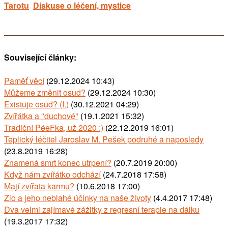
Tarotu
Diskuse o léčení, mystice
Související články:
Paměť věcí
(29.12.2024 10:43)
Můžeme změnit osud?
(29.12.2024 10:30)
Existuje osud? (I.)
(30.12.2021 04:29)
Zvířátka a "duchové"
(19.1.2021 15:32)
Tradiční PéeFka, už 2020 :)
(22.12.2019 16:01)
Teplický léčitel Jaroslav M. Pešek podruhé a naposledy
(23.8.2019 16:28)
Znamená smrt konec utrpení?
(20.7.2019 20:00)
Když nám zvířátko odchází
(24.7.2018 17:58)
Mají zvířata karmu?
(10.6.2018 17:00)
Zlo a jeho neblahé účinky na naše životy
(4.4.2017 17:48)
Dva velmi zajímavé zážitky z regresní terapie na dálku
(19.3.2017 17:32)