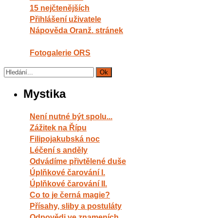
15 nejčtenějších
Přihlášení uživatele
Nápověda Oranž. stránek
Fotogalerie ORS
Mystika
Není nutné být spolu...
Zážitek na Řípu
Filipojakubská noc
Léčení s anděly
Odvádíme přivtělené duše
Úplňkové čarování I.
Úplňkové čarování II.
Co to je černá magie?
Přísahy, sliby a postuláty
Odpovědi ve znameních