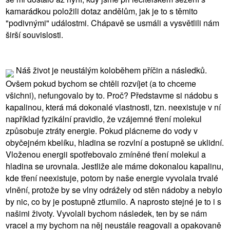
kamarádkou položili dotaz andělům, jak je to s těmito
"podivnými" událostmi. Chápavě se usmáli a vysvětlili nám
širší souvislosti.
Náš život je neustálým koloběhem příčin a následků.
Ovšem pokud bychom se chtěli rozvíjet (a to chceme
všichni), nefungovalo by to. Proč? Představme si nádobu s
kapalinou, která má dokonalé vlastnosti, tzn. neexistuje v ní
například fyzikální pravidlo, že vzájemné tření molekul
způsobuje ztráty energie. Pokud plácneme do vody v
obyčejném kbelíku, hladina se rozvlní a postupně se uklidní.
Vloženou energii spotřebovalo zmíněné tření molekul a
hladina se urovnala. Jestliže ale máme dokonalou kapalinu,
kde tření neexistuje, potom by naše energie vyvolala trvalé
vlnění, protože by se vlny odrážely od stěn nádoby a nebylo
by nic, co by je postupně ztlumilo. A naprosto stejné je to i s
našimi životy. Vyvolali bychom následek, ten by se nám
vracel a my bychom na něj neustále reagovali a opakovaně