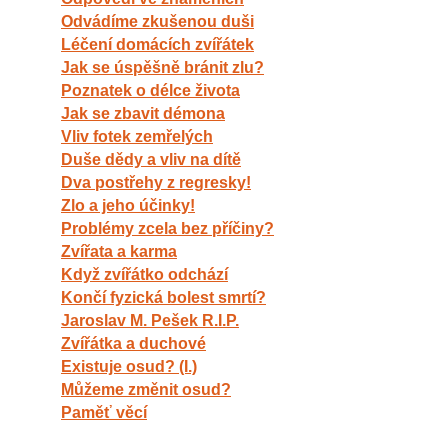
Odvádíme zkušenou duši
Léčení domácích zvířátek
Jak se úspěšně bránit zlu?
Poznatek o délce života
Jak se zbavit démona
Vliv fotek zemřelých
Duše dědy a vliv na dítě
Dva postřehy z regresky!
Zlo a jeho účinky!
Problémy zcela bez příčiny?
Zvířata a karma
Když zvířátko odchází
Končí fyzická bolest smrtí?
Jaroslav M. Pešek R.I.P.
Zvířátka a duchové
Existuje osud? (I.)
Můžeme změnit osud?
Paměť věcí