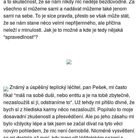
a to skutečnost, že se nám nikdy nic neděje bezdůvodně. Za
všechno si můžeme sami a nadávat můžeme také jenom
sami na sebe. To je sice pravda, přesto se však může stát,
že se nám stane něco velmi nepříjemného, ale příčina
neleží v minulosti. Jak je to možné a kde je tedy nějaká
"spravedlnost"?
Známý a úspěšný teplický léčitel, pan Pešek, mi často
říkal "máš na sobě duši, nebo entitu a je na tobě zbytečně,
nezasloužíš si jí, odstraníme to". Už tehdy mi přišlo divné, že
bych si z hlediska karmy něco nezasloužil. Popíralo to moje
dosavadní zkušenosti a přesvědčení. Ale po jeho zásahu mi
bylo vždycky lépe a tak jsem se začal dívat na tyto věci
novým pohledem, že nic není černobílé. Nicméně vysvětlení
se mi dostalo až nyní, kdy jsme při léčitelském sezení s