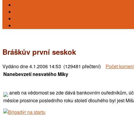
Karty
Reiki
Léčení
Kursy
Bráškův první seskok
Vydáno dne
4.1.2006 14:53 (129481 přečtení)
Počet komen
Nanebevzetí nesvatého Miky
aneb na vědomost se zde dává bankovním ouředníkům, účet
měsíce prosince posledního roku století dlouhého byl jest Míša