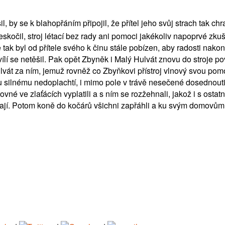
, by se k blahopřáním připojil, že přítel jeho svůj strach tak ch
kočil, stroj létací bez rady ani pomoci jakékoliv napoprvé zkuš
e tak byl od přítele svého k činu stále pobízen, aby radosti nakon
í se netěšil. Pak opět Zbyněk i Malý Hulvát znovu do stroje pově
lvát za ním, jemuž rovněž co Zbyňkovi přístroj vlnový svou pomo
 větru silnému nedoplachtí, i mimo pole v trávě nesečené dosednou
é ve zlaťácích vyplatili a s ním se rozžehnali, jakož i s ostatní
jí. Potom koně do kočárů všichni zapřáhli a ku svým domovům zp