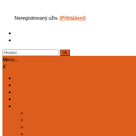
Neregistrovaný uživ.
(Přihlášení)
Menu...
X
Hlavní
Články
Diskuse
Astrologie
Kart. deník
TAROT. DENÍK KLASICKÝ
MARIÁŠ. DENÍK KLASICKÝ
TAROT DENÍK ZDRAVÍ
TAROT DENÍK ČAKRY