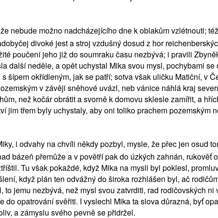
zal, že nebude možno nadcházejícího dne k oblakům vzlétnouti; 
adobyčej divoké jest a stroj vzdušný dosud z hor reichenberskýc
ežité poučení jeho již do soumraku času nezbývá; i pravili Zbyn
la další neděle, a opět uchystal Mika svou mysl, pochybami se obí
 šípem okřídleným, jak se patří; sotva však uličku Matiční, v Če
ozemským v závěji sněhové uvázl, neb vánice náhlá kraj severní
hům, než kočár obrátit a svorně k domovu sklesle zamířit, a hří
í jim třem byly uchystaly, aby oni toliko prachem pozemským no
ky, i odvahy na chvíli někdy pozbyl, mysle, že přec jen osud tom
 snad bázeň přemůže a v povětří pak do úzkých zahnán, rukověť 
íštil. Tu však pokaždé, když Mika na mysli byl poklesl, promluv
ýšlení, když plán ten odvážný do široka rozhlášen byl, ač rodi
 to jemu nezbývá, než mysl svou zatvrditi, rad rodičovských ni 
do opatrování svěřiti. I vyslechl Mika ta slova důrazná, byť opatr
oliv, a zámyslu svého pevně se přidržel.