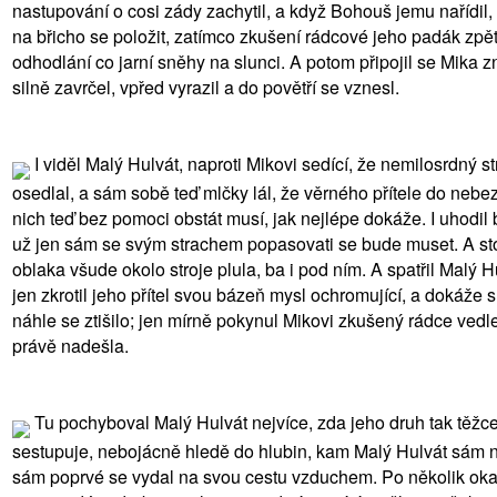
nastupování o cosi zády zachytil, a když Bohouš jemu nařídil,
na břicho se položit, zatímco zkušení rádcové jeho padák zpět d
odhodlání co jarní sněhy na slunci. A potom připojil se Mika z
silně zavrčel, vpřed vyrazil a do povětří se vznesl.
I viděl Malý Hulvát, naproti Mikovi sedící, že nemilosrdný 
osedlal, a sám sobě teď mlčky lál, že věrného přítele do nebez
nich teď bez pomoci obstát musí, jak nejlépe dokáže. I uhodil
už jen sám se svým strachem popasovati se bude muset. A stoup
oblaka všude okolo stroje plula, ba i pod ním. A spatřil Malý 
jen zkrotil jeho přítel svou bázeň mysl ochromující, a dokáže 
náhle se ztišilo; jen mírně pokynul Mikovi zkušený rádce ved
právě nadešla.
Tu pochyboval Malý Hulvát nejvíce, zda jeho druh tak těž
sestupuje, nebojácně hledě do hlubin, kam Malý Hulvát sám na
sám poprvé se vydal na svou cestu vzduchem. Po několik okam