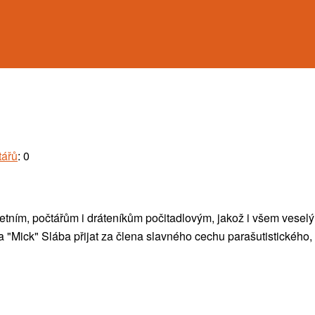
tářů
: 0
ním, počtářům i dráteníkům počitadlovým, jakož i všem veselý
 "Mick" Slába přijat za člena slavného cechu parašutistického, a