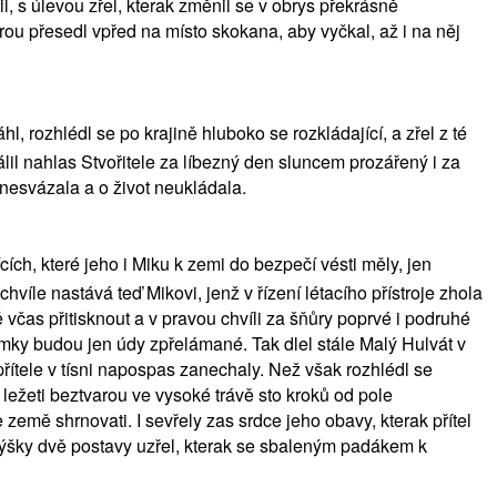
l, s úlevou zřel, kterak změnil se v obrys překrásně
rou přesedl vpřed na místo skokana, aby vyčkal, až i na něj
l, rozhlédl se po krajině hluboko se rozkládající, a zřel z té
il nahlas Stvořitele za líbezný den sluncem prozářený i za
nesvázala a o život neukládala.
ch, které jeho i Miku k zemi do bezpečí vésti měly, jen
hvíle nastává teď Mikovi, jenž v řízení létacího přístroje zhola
 včas přitisknout a v pravou chvíli za šňůry poprvé i podruhé
ámky budou jen údy zpřelámané. Tak dlel stále Malý Hulvát v
přítele v tísni napospas zanechaly. Než však rozhlédl se
u ležeti beztvarou ve vysoké trávě sto kroků od pole
země shrnovati. I sevřely zas srdce jeho obavy, kterak přítel
 výšky dvě postavy uzřel, kterak se sbaleným padákem k