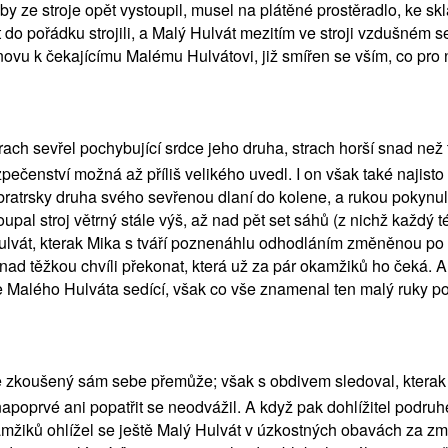
 by ze stroje opět vystoupil, musel na plátěné prostěradlo, ke s
o pořádku strojili, a Malý Hulvát mezitím ve stroji vzdušném sed
novu k čekajícímu Malému Hulvátovi, již smířen se vším, co pro ně
strach sevřel pochybující srdce jeho druha, strach horší snad ne
pečenství možná až příliš velikého uvedl. I on však také najisto 
 bratrsky druha svého sevřenou dlaní do kolene, a rukou pokynul,
al stroj větrný stále výš, až nad pět set sáhů (z nichž každý té
Hulvát, kterak Mika s tváří poznenáhlu odhodláním změněnou po k
snad těžkou chvíli překonat, která už za pár okamžiků ho čeká. A
le Malého Hulváta sedící, však co vše znamenal ten malý ruky p
ce zkoušený sám sebe přemůže; však s obdivem sledoval, kterak
poprvé ani popatřit se neodvážil. A když pak dohlížitel podru
žiků ohlížel se ještě Malý Hulvát v úzkostných obavách za zmu