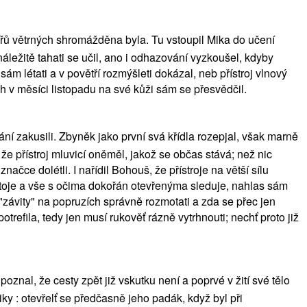
tířů větrných shromážděna byla. Tu vstoupil Mika do učení
áležitě tahati se učil, ano i odhazování vyzkoušel, kdyby
 létati a v povětří rozmýšleti dokázal, neb přístroj vlnový
ých v měsíci listopadu na své kůži sám se přesvědčil.
étání zakusili. Zbyněk jako první svá křídla rozepjal, však marně
 že přístroj mluvicí oněměl, jakož se občas stává; než nic
načce dolétli. I nařídil Bohouš, že přístroje na větší sílu
l stoje a vše s očima dokořán otevřenýma sleduje, nahlas sám
"závity" na popruzích správně rozmotati a zda se přec jen
trefila, tedy jen musí rukověť rázně vytrhnouti; nechť proto již
znal, že cesty zpět již vskutku není a poprvé v žití své tělo
y : otevřelť se předčasně jeho padák, když byl při