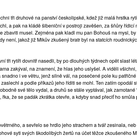
hni tři druhové na panství českolipské, kdež již malá hrstka ry
 a pak na kládě šibeniční v postroji zavěšen, za šňůry řídicí n
 zbaviti musel. Zejména pak kladl mu pan Bohouš na mysl, by sám
ždy není, jakož již Mikův zkušený bratr byl na statcích roudnick
vní tři rytíři dovnitř nasedli, by po dlouhých týdnech opět slast l
hama zakýval, na znamení, že hlas jeho uslyšel. A viděli všichni,
 snadno i ve větru, jenž silně vál, na posečené pole ku patřičné z
e zaslechl a podle příkazů jeho říditi se mohl. Ten zatím opodá
obodně své tělo vydal, a druhů se stále vyptával, jak zamotané 
řka, že se padák zkrátka otevře, a kdyby snad přeciť ho smůla po
trného, a sevřelo se hrdlo jeho strachem a tvář zesinala, neb po
hové syti svých škodolibých žertů na účet těžce zkoušeného Mik