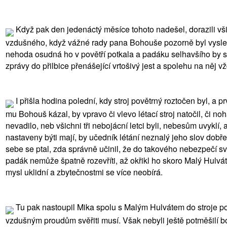
Když pak den jedenáctý měsíce tohoto nadešel, dorazili všic
vzdušného, když vážné rady pana Bohouše pozorně byl vyslechl,
nehoda osudná ho v povětří potkala a padáku selhavšího by se
zprávy do přilbice přenášející vrtošivý jest a spolehu na něj v
I přišla hodina polední, kdy stroj povětrný roztočen byl, a pr
mu Bohouš kázal, by vpravo či vlevo létací stroj natočil, či no
nevadilo, neb všichni tři nebojácní letci byli, nebesům uvyklí, a
nastaveny býti mají, by učedník létání neznalý jeho slov dobř
sebe se ptal, zda správně učinil, že do takového nebezpečí sv
padák nemůže špatně rozevříti, až okřikl ho skoro Malý Hulvát, 
mysl uklidní a zbytečnostmi se více neobírá.
Tu pak nastoupil Mika spolu s Malým Hulvátem do stroje pově
vzdušným proudům svěřiti musí. Však nebyli ještě potměšilí bo