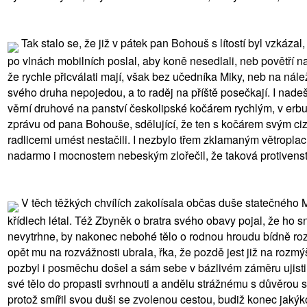
Tak stalo se, že již v pátek pan Bohouš s lítostí byl vzká
po vlnách mobilních poslal, aby koně nesedlali, neb povětří n
že rychle přicválati mají, však bez učedníka Miky, neb na nál
svého druha nepojedou, a to raděj na příště posečkají. I nadeš
věrní druhové na panství českolipské kočárem rychlým, v erbu s
zprávu od pana Bohouše, sdělující, že ten s kočárem svým ciz
radlicemi umést nestačili. I nezbylo třem zklamaným větroplac
nadarmo i mocnostem nebeským zlořečil, že taková protivenstv
V těch těžkých chvílích zakolísala občas duše statečného Mi
křídlech létal. Též Zbyněk o bratra svého obavy pojal, že ho
nevytrhne, by nakonec nebohé tělo o rodnou hroudu bídně roztř
opět mu na rozvážnosti ubrala, řka, že pozdě jest již na rozm
pozbyl i posměchu došel a sám sebe v bázlivém záměru ujistil,
své tělo do propasti svrhnouti a andělu strážnému s důvěrou se 
protož smířil svou duši se zvolenou cestou, budiž konec jakýk