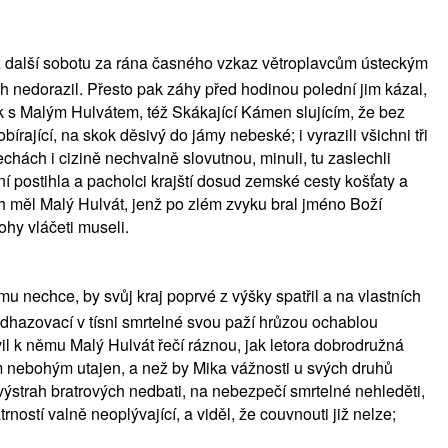
též další sobotu za rána časného vzkaz větroplavcům ústeckým
h nedorazil. Přesto pak záhy před hodinou polední jim kázal,
ěk s Malým Hulvátem, též Skákající Kámen slujícím, že bez
rající, na skok děsivý do jámy nebeské; i vyrazili všichni tři
chách i cizině nechvalně slovutnou, minuli, tu zaslechli
 postihla a pacholci krajští dosud zemské cesty košťaty a
ch měl Malý Hulvát, jenž po zlém zvyku bral jméno Boží
hy vláčeti museli.
u nechce, by svůj kraj poprvé z výšky spatřil a na vlastních
odhazovací v tísni smrtelné svou paží hrůzou ochablou
il k němu Malý Hulvát řečí ráznou, jak letora dobrodružná
čům nebohým utajen, a než by Mika vážnosti u svých druhů
výstrah bratrových nedbati, na nebezpečí smrtelné nehleděti,
ností valně neoplývající, a viděl, že couvnouti již nelze;