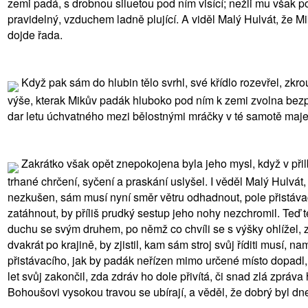
zemi padá, s drobnou siluetou pod ním visící; nežli mu však po
pravidelný, vzduchem ladně plující. A viděl Malý Hulvát, že M
dojde řada.
Když pak sám do hlubin tělo svrhl, své křídlo rozevřel, zkrou
výše, kterak Mikův padák hluboko pod ním k zemi zvolna bezpe
dar letu úchvatného mezi bělostnými mráčky v té samotě majes
Zakrátko však opět znepokojena byla jeho mysl, když v přilb
trhané chrčení, syčení a praskání uslyšel. I věděl Malý Hulvát,
nezkušen, sám musí nyní směr větru odhadnout, pole přistávací 
zatáhnout, by příliš prudký sestup jeho nohy nezchromil. Teď
duchu se svým druhem, po němž co chvíli se s výšky ohlížel, za
dvakrát po krajině, by zjistil, kam sám stroj svůj říditi musí,
přistávacího, jak by padák neřízen mimo určené místo dopadl, a
let svůj zakončil, zda zdráv ho dole přivítá, či snad zlá zpr
Bohoušovi vysokou travou se ubírají, a věděl, že dobrý byl dn