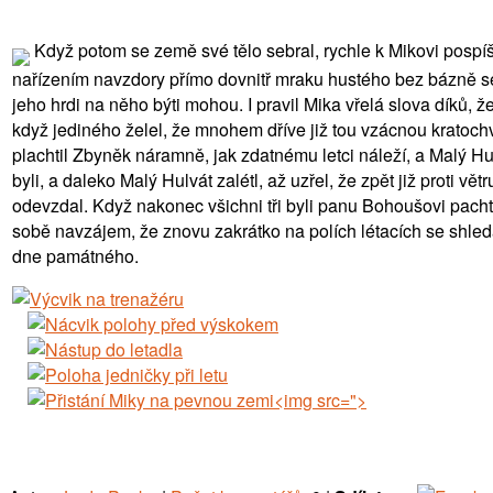
Když potom se země své tělo sebral, rychle k Mikovi pospíšil
nařízením navzdory přímo dovnitř mraku hustého bez bázně ses
jeho hrdi na něho býti mohou. I pravil Mika vřelá slova díků, ž
když jediného želel, že mnohem dříve již tou vzácnou kratochvíl
plachtil Zbyněk náramně, jak zdatnému letci náleží, a Malý Hu
byli, a daleko Malý Hulvát zalétl, až uzřel, že zpět již proti
odevzdal. Když nakonec všichni tři byli panu Bohoušovi pachtovn
sobě navzájem, že znovu zakrátko na polích létacích se shleda
dne památného.
">