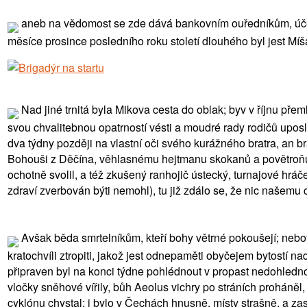
aneb na vědomost se zde dává bankovním ouředníkům, účet
měsíce prosince posledního roku století dlouhého byl jest Míša
Nad jiné trnitá byla Mikova cesta do oblak; byv v říjnu 
svou chvalitebnou opatrností vésti a moudré rady rodičů uposl
dva týdny později na vlastní oči svého kurážného bratra, an 
Bohouši z Děčína, věhlasnému hejtmanu skokanů a povětroňů če
ochotně svolil, a též zkušený ranhojič ústecký, turnajové hráče
zdraví zverbován býti nemohl), tu již zdálo se, že nic našemu 
Avšak běda smrtelníkům, kteří bohy větrné pokoušejí; neboť 
kratochvíli ztropiti, jakož jest odnepaměti obyčejem bytostí n
připraven byl na konci týdne pohlédnout v propast nedohlednou,
vločky sněhové vířily, bůh Aeolus vichry po stráních proháně
cyklónu chystal; i bylo v Čechách hnusně, místy strašně, a z