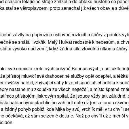
d ocasem létajícího stroje zmizel a do oblaku hustého se ponoři
ika stal se větroplavcem; proto zanechal již všech obav a s důvě
cené závity na popruzích usilovně roztočil a šňůry z poutek vytáh
čně se snáší. I vzkřikl Malý Hulvát radostně k nebesům, a chvál
tátní vysoko nad zemí, když žádná síla zlovolná nikomu šňůry 
ici své namísto zřetelných pokynů Bohoušových, duši uklidňující
 že přístroj mluvící své drahocenné služby opět odepřel, a těžká c
z výšky nalézt, zbývající sáhy k zemi spočítat, chodidla k sobě
 teprv nastane mu zkouška ze všech nejtěžší, a místo špatné zn
tímco přístrojům jiskrovým spílal, že jsouce vždy tak záludné, 
 namísto baldachýnu plachtícího zahlédl dole už jen zelenou skvrn
 žádný pohyb poblíž, kde Mika by svůj vrchlík měl v tu chvíli se 
áva ho očekává, až sám se země dotkne. Než po chvíli už z menší
es den.