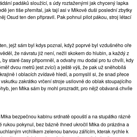
kládání padáků sloužící, s údy roztaženými jak chycený lapka
ě jen tiše přemítal, jak tají asi v Mikově duši poslední zbytky
j Osud ten den připravil. Pak pohnul pilot pákou, stroj létací
ž ten, jejž sám byl kdys poznal, když poprvé byl vzdušného oře
věděl, že návratu již není, nežli skokem do hlubin, a každý z
 by staré časy připomněl, a odvahy mu dodal pro tu chvíli, kdy
měř dvou metrů jest zvící) a ještě výš, že pak už sněhobílá
rajině i oblacích zvídavě hledí, a pomyslil si, že snad přece
 vskutku zakrátko vrčení stroje usilovně do oblak stoupajícího
ohyb, jen Mika sám by mohl prozradit, pro nějž obávaná chvíle
 Mika bezpečnou kabinu srdnatě opouští a na stupátko rázně
hé rukou pokynul, bez bázně ihned ukročil Mika do prázdna a
chlaným vrchlíkem zelenou barvou zářícím, kterak rychle k