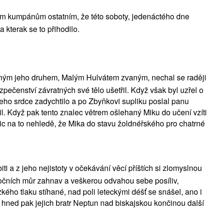
m kumpánům ostatním, že této soboty, jedenáctého dne
 kterak se to přihodilo.
ážným jeho druhem, Malým Hulvátem zvaným, nechal se raději
pečenství závratných své tělo ušetřil. Když však byl uzřel o
eho srdce zadychtilo a po Zbyňkovi supliku poslal panu
l. Když pak tento znalec větrem ošlehaný Miku do učení vzíti
 (nic na to nehledě, že Mika do stavu žoldnéřského pro chatrné
 a z jeho nejistoty v očekávání věcí příštích si zlomyslnou
i nočních můr zahnav a veškerou odvahou sebe posíliv,
kého tlaku stíhané, nad poli leteckými déšť se snášel, ano i
 hned pak jejich bratr Neptun nad biskajskou končinou další