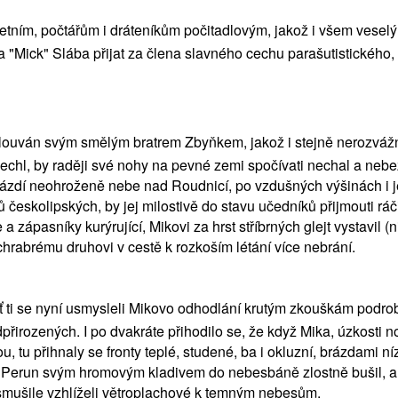
ním, počtářům i dráteníkům počitadlovým, jakož i všem veselý
 "Mick" Slába přijat za člena slavného cechu parašutistického, a
přemlouván svým smělým bratrem Zbyňkem, jakož i stejně nerozv
echl, by raději své nohy na pevné zemi spočívati nechal a nebez
brázdí neohroženě nebe nad Roudnicí, po vzdušných výšinách i j
skolipských, by jej milostivě do stavu učedníků přijmouti ráči
 a zápasníky kurýrující, Mikovi za hrst stříbrných glejt vystavil
chrabrému druhovi v cestě k rozkoším létání více nebrání.
ti se nyní usmysleli Mikovo odhodlání krutým zkouškám podrobiti
adpřirozených. I po dvakráte přihodilo se, že když Mika, úzkost
 tu přihnaly se fronty teplé, studené, ba i okluzní, brázdami níz
l, Perun svým hromovým kladivem do nebesbáně zlostně bušil, a
asmušile vzhlíželi větroplachové k temným nebesům.