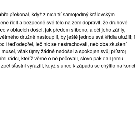
rabře překonal, když z nich tří samojediný královským
eně řídil a bezpečně své tělo na zem dopravil, že druhové
ec v oblacích došel, jak předem slíbeno, a oči jeho zářily,
trného družně nastoupili, by ještě jednou svá křídla utužili; i
c i teď odepřel, leč nic se nestrachovali, neb oba zkušení
ti musel, však újmy žádné nedošel a spokojen svůj přístroj
mi rádci, kteříž věrně o ně pečovali, slovo pak dali jemu i
ět šťastni vyrazili, když slunce k západu se chýlilo na konci