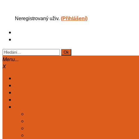
Neregistrovaný uživ.
(Přihlášení)
Menu...
X
Hlavní
Články
Diskuse
Astrologie
Kart. deník
TAROT. DENÍK KLASICKÝ
MARIÁŠ. DENÍK KLASICKÝ
TAROT DENÍK ZDRAVÍ
TAROT DENÍK ČAKRY