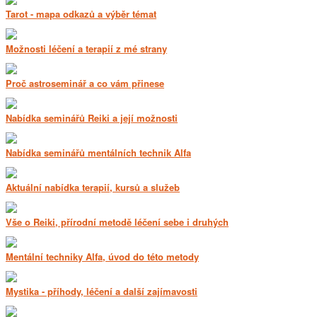
Tarot - mapa odkazů a výběr témat
Možnosti léčení a terapií z mé strany
Proč astroseminář a co vám přinese
Nabídka seminářů Reiki a její možnosti
Nabídka seminářů mentálních technik Alfa
Aktuální nabídka terapií, kursů a služeb
Vše o Reiki, přírodní metodě léčení sebe i druhých
Mentální techniky Alfa, úvod do této metody
Mystika - příhody, léčení a další zajímavosti