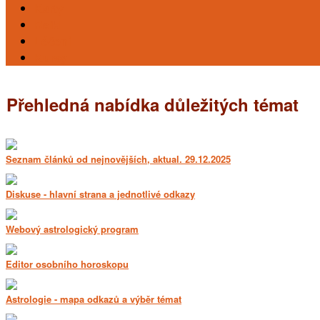
Karty
Reiki
Léčení
Kursy
Přehledná nabídka důležitých témat
Seznam článků od nejnovějších, aktual. 29.12.2025
Diskuse - hlavní strana a jednotlivé odkazy
Webový astrologický program
Editor osobního horoskopu
Astrologie - mapa odkazů a výběr témat