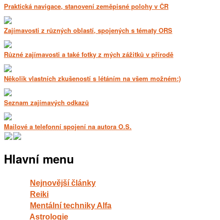
Praktická navigace, stanovení zeměpisné polohy v ČR
Zajímavosti z různých oblastí, spojených s tématy ORS
Různé zajímavosti a také fotky z mých zážitků v přírodě
Několik vlastních zkušeností s létáním na všem možném:)
Seznam zajímavých odkazů
Mailové a telefonní spojení na autora O.S.
Hlavní menu
Nejnovější články
Reiki
Mentální techniky Alfa
Astrologie