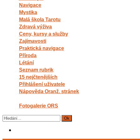
Navigace
Mystika
Malá škola Tarotu
Zdravá výživa
Ceny, kursy a služby
Zajímavosti
Praktická navigace
Příroda
Létání
Seznam rubrik
15 nejčtenějších
Přihlášení uživatele
Nápověda Oranž. stránek
Fotogalerie ORS