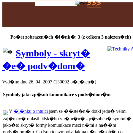
>>>
Po�et zobrazen�ch �l�nk�: 3 (z celkem 3 nalezen�ch)
Symboly - skryt�
�e� podv�dom�
Vyd�no dne 26. 04. 2007 (130092 p�e�ten�)
Symboly jako zp�sob komunikace s podv�dom�m
V
�l�nku o intuici
jsem se ��ste�n� dotkl jedn� velmi
zaj�mav� oblasti lidsk�ho vn�m�n� - p�soben� symbol�
jako�to skryt� formy komunikace mezi n�mi a na��m
podv�dom�m. Co jsou to symboly, jak na n�s p�sob�, co