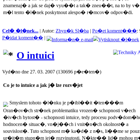
znamenaj� a jak se daj� vyu��t a tak� zneu��t, na to by v
m�l tento �l�nek poskytnout alespo� r�mcov� odpov�di.
Cel� �l�nek...
| Autor:
Zbyn�k Sl�ba
|
Po�et koment���
: 
P�idat koment��
|
O intuici
Vyd�no dne 27. 03. 2007 (130696 p�e�ten�)
Co je to intuice a jak j� lze rozv�jet
Smyslem tohoto �l�nku je p�ibl��it �ten���m
Oran�ov�ch str�nek problematiku vrozen� schopnosti v�ech
�iv�ch bytost� - schopnosti intuice, tedy procesu podv�dom�h
hodnocen� situac�, vn�j��ch i vnit�n�ch okolnost� a
souvislost�. Tuto schopnost m� ka�d� z n�s, li��me se pouz
ur�it�m stupn�m jej� rozvinutosti. N�kte�� lid� mohou m