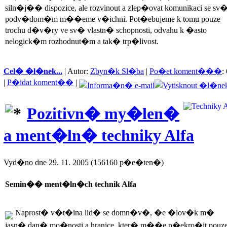
siln�j�� dispozice, ale rozvinout a zlep�ovat komunikaci se sv
podv�dom�m m��eme v�ichni. Pot�ebujeme k tomu pouze
trochu d�v�ry ve sv� vlastn� schopnosti, odvahu k �asto
nelogick�m rozhodnut�m a tak� trp�livost.
Cel� �l�nek...
| Autor:
Zbyn�k Sl�ba
|
Po�et koment���
:
|
P�idat koment��
|
Pozitivn� my�len�
a ment�ln� techniky Alfa
Vyd�no dne 29. 11. 2005 (156160 p�e�ten�)
Semin�� ment�ln�ch technik Alfa
Naprost� v�t�ina lid� se domn�v�, �e �lov�k m�
jasn� dan� mo�nosti a hranice, kter� m��e p�ekro�it pouz