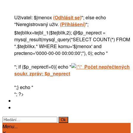
Uživatel: $jmenox
(Odhlásit se)
"; else echo
"
Neregistrovaný uživ.
(Přihlášení)
";
$tejblikx=tejbl_1($tejblik,2); @$p_neprect =
mysql_result(mysql_query("SELECT COUNT(*) FROM
".$tejblikx." WHERE komu='$jmenox' and
precteno='0000-00-00 00:00:00';"), 0); echo "
"; if ($p_neprect!=0){ echo "
Počet nepřečtených
soukr. zpráv: $p_neprect
";} echo "
"; ?>
Menu...