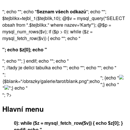
"; echo ""; echo "
Seznam všech odkazů
"; echo "";
$tejblikx=tejbl_1($tejblik,10); @$v = mysql_query("SELECT
obsah from ".$tejblikx." where nazev='Karty'"); @$p =
mysql_num_rows($v); if ($p > 0): while ($z =
mysql_fetch_row($v)) { echo ""; echo "
"; echo $z[0]; echo "
"; echo ""; } endif; echo ""; echo "
"; //tady je delici tabulka echo ""; echo ""; echo ""; echo "
";
"; {echo "
{$blank="/obrazky/galerie/tarot/blank.png";echo
";} echo "
"
";} echo "
"; ?>
Hlavní menu
0): while ($z = mysql_fetch_row($v)) { echo $z[0]; }
endif; echo "