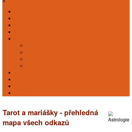
X
Hlavní
Články
Diskuse
Astrologie
Kart. deník
TAROT. DENÍK KLASICKÝ
MARIÁŠ. DENÍK KLASICKÝ
TAROT DENÍK ZDRAVÍ
TAROT DENÍK ČAKRY
Karty
Reiki
Léčení
Kursy
Tarot a mariášky - přehledná
mapa všech odkazů